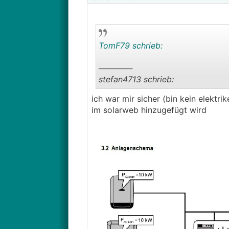
TomF79 schrieb:
──────
stefan4713 schrieb:
ich war mir sicher (bin kein elektr
wir planen die erweiterung zum j
im solarweb hinzugefügt wird
auf den gen24 angeschlossen wird
dann beides im solarweb aufsche
───────────────
Der Symo muss und kann nicht am
über SolarWeb als Gesamtanlage