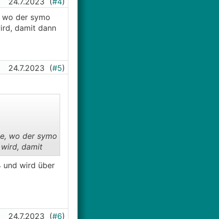
24.7.2023
(
#4
)
e, wo der symo
ird, damit dann
24.7.2023
(
#5
)
ne, wo der symo
wird, damit
 und wird über
24.7.2023
(
#6
)