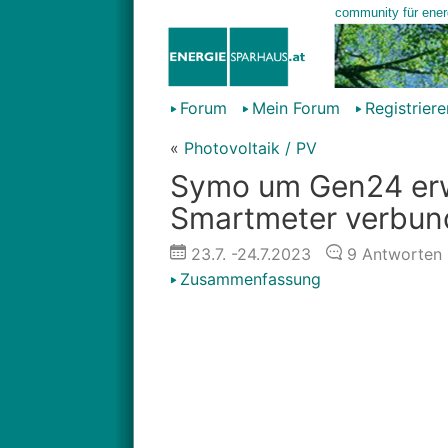
Forum
Mein Forum
Registriere
«
Photovoltaik / PV
Symo um Gen24 erw
Smartmeter verbun
23.7.
-24.7.2023
9
Antworten
Zusammenfassung