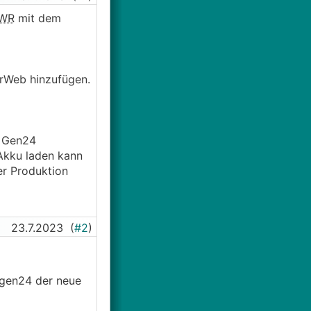
WR
mit dem
rWeb hinzufügen.
m Gen24
 Akku laden kann
er Produktion
23.7.2023
(
#2
)
r gen24 der neue