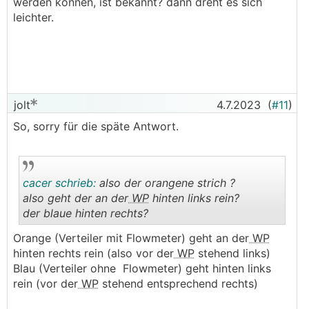
werden können, ist bekannt? dann dreht es sich
leichter.
jolt
4.7.2023
(
#11
)
So, sorry für die späte Antwort.
cacer schrieb:
also der orangene strich ?
also geht der an der
WP
hinten links rein?
der blaue hinten rechts?
.
.
Orange (Verteiler mit Flowmeter) geht an der
WP
hinten rechts rein (also vor der
WP
stehend links)
Blau (Verteiler ohne Flowmeter) geht hinten links
rein (vor der
WP
stehend entsprechend rechts)