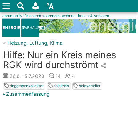
«
Heizung, Lüftung, Klima
Hilfe: Nur ein Kreis meines
RGK wird durchströmt
26.6.
-5.7.2023
14
4
ringgrabenkollektor
solekreis
soleverteiler
Zusammenfassung