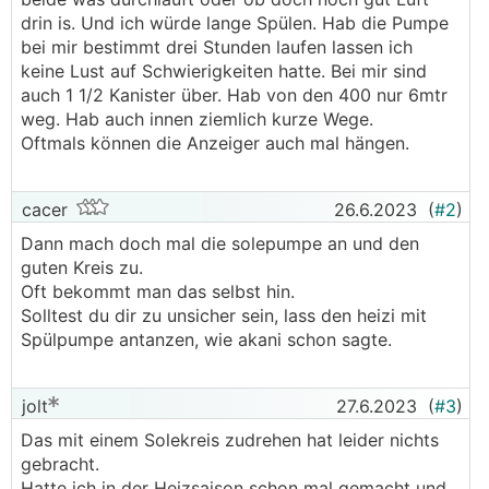
drin is. Und ich würde lange Spülen. Hab die Pumpe
bei mir bestimmt drei Stunden laufen lassen ich
keine Lust auf Schwierigkeiten hatte. Bei mir sind
auch 1 1/2 Kanister über. Hab von den 400 nur 6mtr
weg. Hab auch innen ziemlich kurze Wege.
Oftmals können die Anzeiger auch mal hängen.
cacer
26.6.2023
(
#2
)
Dann mach doch mal die solepumpe an und den
guten Kreis zu.
Oft bekommt man das selbst hin.
Solltest du dir zu unsicher sein, lass den heizi mit
Spülpumpe antanzen, wie akani schon sagte.
jolt
27.6.2023
(
#3
)
Das mit einem Solekreis zudrehen hat leider nichts
gebracht.
Hatte ich in der Heizsaison schon mal gemacht und