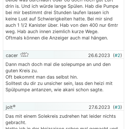
drin is. Und ich würde lange Spülen. Hab die Pumpe
bei mir bestimmt drei Stunden laufen lassen ich
keine Lust auf Schwierigkeiten hatte. Bei mir sind
auch 1 1/2 Kanister über. Hab von den 400 nur 6mtr
weg. Hab auch innen ziemlich kurze Wege.
Oftmals können die Anzeiger auch mal hängen.
cacer
26.6.2023
(
#2
)
Dann mach doch mal die solepumpe an und den
guten Kreis zu.
Oft bekommt man das selbst hin.
Solltest du dir zu unsicher sein, lass den heizi mit
Spülpumpe antanzen, wie akani schon sagte.
jolt
27.6.2023
(
#3
)
Das mit einem Solekreis zudrehen hat leider nichts
gebracht.
Hatte ich in der Heizsaison schon mal gemacht und