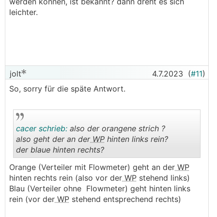
werden können, ist bekannt? dann dreht es sich
leichter.
jolt
4.7.2023
(
#11
)
So, sorry für die späte Antwort.
cacer schrieb:
also der orangene strich ?
also geht der an der
WP
hinten links rein?
der blaue hinten rechts?
.
.
Orange (Verteiler mit Flowmeter) geht an der
WP
hinten rechts rein (also vor der
WP
stehend links)
Blau (Verteiler ohne Flowmeter) geht hinten links
rein (vor der
WP
stehend entsprechend rechts)