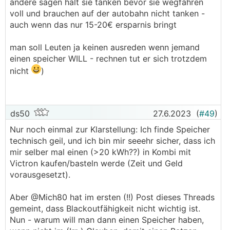
andere sagen halt sie tanken bevor sie wegfahren
hallo, @Mich80 - ich hatte zuerst eine 7,6kwp
voll und brauchen auf der autobahn nicht tanken -
anlage und dann einen 5,2kwh speicher
auch wenn das nur 15-20€ ersparnis bringt
dazugekauft
der eigenverbrauch erhöht sich übers jahr massiv
man soll Leuten ja keinen ausreden wenn jemand
grundrauschen abseits der heizsaison vlt. 2-
einen speicher WILL - rechnen tut er sich trotzdem
3kwh pro monat netzbezug
nicht
)
brauchwasserwärmen da inklusive, ausschließlich
am tag
und du hast den luxus/komfort, nicht ständig auf
ds50
27.6.2023
(
#49
)
die wolken zu schaun, ob du die waschmaschine
Nur noch einmal zur Klarstellung: Ich finde Speicher
oder geschirrspüler in betrieb nimmst !!!
technisch geil, und ich bin mir seeehr sicher, dass ich
die batterie puffert dir den ganzen tag den
mir selber mal einen (>20 kWh??) in Kombi mit
bedarf durch und bei uns sogar die ganze nacht
Victron kaufen/basteln werde (Zeit und Geld
vorausgesetzt).
mit der batterieförderung momentan - einen BYD
HVS 5.2 bekommst du für 4.000,-- abzüglich
Aber @Mich80 hat im ersten (!!) Post dieses Threads
5x200€ förderung, sind rd 3.000,-- € - und
gemeint, dass Blackoutfähigkeit nicht wichtig ist.
lieferzeiten auch wieder akeptabel
Nun - warum will man dann einen Speicher haben,