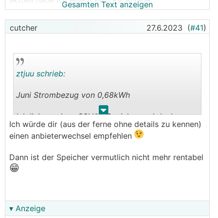
aktuell habe ich eine 6
Kwp
PV Anlage.
Gesamten Text anzeigen
Wie gross sollte der Speicher dafür maximal sein um
den Eigenverbrauch zu optimieren?
cutcher
27.6.2023
(
#41
)
Eine Notstromfunktion benötige ich nicht.
Danke für die Info
ztjuu schrieb:
Juni Strombezug von 0,68kWh
.
.
Ich liebe meinen 20kWh Speicher und dank
Ich würde dir (aus der ferne ohne details zu kennen)
Victron auch noch eine unterbrechungsfreie
einen anbieterwechsel empfehlen
Stromversorgung über mindest 3/4 im Jahr.
Dann ist der Speicher vermutlich nicht mehr rentabel
😁
▾ Anzeige