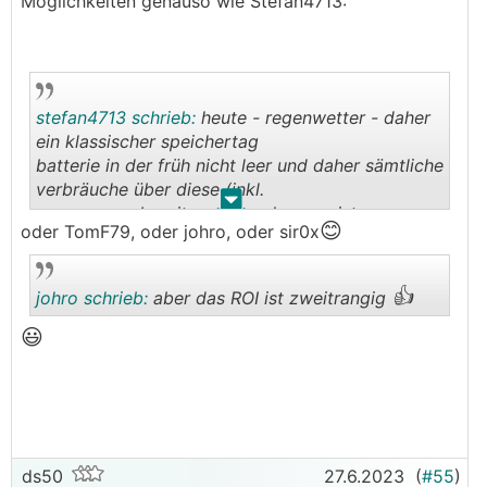
Möglichkeiten genauso wie Stefan4713:
stefan4713 schrieb:
heute - regenwetter - daher
ein klassischer speichertag
batterie in der früh nicht leer und daher sämtliche
verbräuche über diese (inkl.
.
.
warmwasserbereitung...) auch gespeist -
😊
oder TomF79, oder johro, oder sir0x
vorkochen, bügeln, kaffeemaschine... egal
netzbezug vlt. 70 watt, weil er halt immerwieder
schaut etc
👍
johro schrieb:
aber das ROI ist zweitrangig
aber er ballert halt nach dem frühstück und nach
dem programmieren des GS den rest in die
😃
batterie - damit sie rechtzeitig zum mittagessen
gefüllt ist
.
.
bin nachwievor begeistert von dieser
technologie
ds50
27.6.2023
(
#55
)