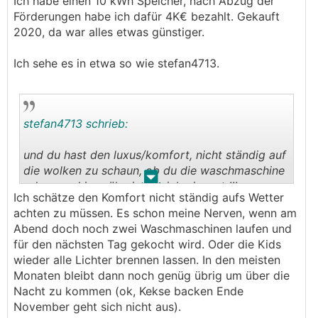
würde.
Ich habe einen 10 kWh Speicher, nach Abzug der
Förderungen habe ich dafür 4K€ bezahlt. Gekauft
Huch? Ohne Speicher 1,71€ Gewinn, mit Speicher
2020, da war alles etwas günstiger.
nur mehr 0,44€?
Ich sehe es in etwa so wie stefan4713.
🤔😎
😉
Tja...
P.S.: Wie, glaubt ihr, sähe wohl die Rechnung bei
stefan4713 schrieb:
😲🤑
Sonnenschein aus?
und du hast den luxus/komfort, nicht ständig auf
die wolken zu schaun, ob du die waschmaschine
.
.
oder geschirrspüler in betrieb nimmst !!!
Ich schätze den Komfort nicht ständig aufs Wetter
die batterie puffert dir den ganzen tag den
achten zu müssen. Es schon meine Nerven, wenn am
bedarf durch und bei uns sogar die ganze nacht
Abend doch noch zwei Waschmaschinen laufen und
für den nächsten Tag gekocht wird. Oder die Kids
wieder alle Lichter brennen lassen. In den meisten
Monaten bleibt dann noch genüg übrig um über die
Nacht zu kommen (ok, Kekse backen Ende
November geht sich nicht aus).