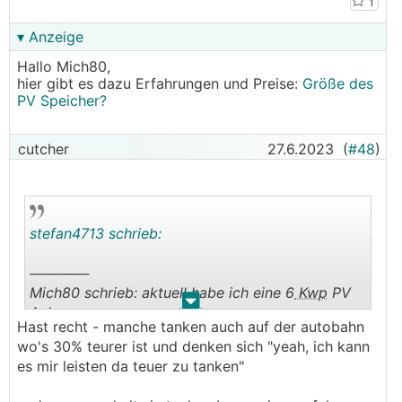
1
▾ Anzeige
Hallo Mich80,
hier gibt es dazu Erfahrungen und Preise:
Größe des
PV Speicher?
cutcher
27.6.2023
(
#48
)
stefan4713 schrieb:
──────
Mich80 schrieb: aktuell habe ich eine 6
Kwp
PV
.
.
Anlage.
Hast recht - manche tanken auch auf der autobahn
Wie gross sollte der Speicher dafür maximal sein
wo's 30% teurer ist und denken sich "yeah, ich kann
um den Eigenverbrauch zu optimieren?
es mir leisten da teuer zu tanken"
───────────────