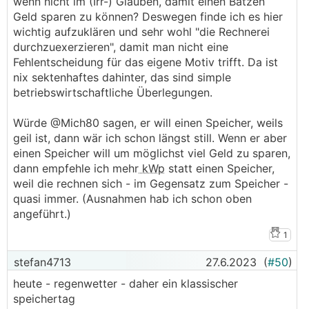
wenn nicht im (Irr-) Glauben, damit einen Batzen
die rechnerei die manche hier durchexerzieren -
Geld sparen zu können? Deswegen finde ich es hier
macht ihr das im restaurant, buschenschank, am
🤣
wichtig aufzuklären und sehr wohl "die Rechnerei
golfplatz, tennsiplatz auch ?
durchzuexerzieren", damit man nicht eine
Fehlentscheidung für das eigene Motiv trifft. Da ist
nix sektenhaftes dahinter, das sind simple
betriebswirtschaftliche Überlegungen.
Würde @Mich80 sagen, er will einen Speicher, weils
geil ist, dann wär ich schon längst still. Wenn er aber
einen Speicher will um möglichst viel Geld zu sparen,
dann empfehle ich mehr
kWp
statt einen Speicher,
weil die rechnen sich - im Gegensatz zum Speicher -
quasi immer. (Ausnahmen hab ich schon oben
angeführt.)
1
stefan4713
27.6.2023
(
#50
)
heute - regenwetter - daher ein klassischer
speichertag