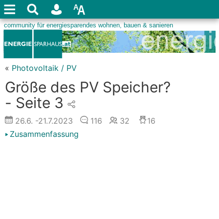
«
Photovoltaik / PV
Größe des PV Speicher?
- Seite 3
26.6.
-21.7.2023
116
32
16
Zusammenfassung