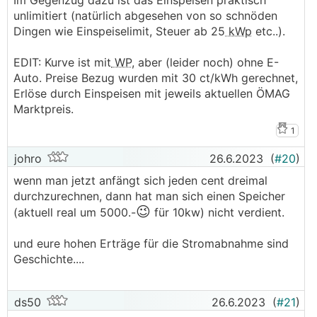
Im Gegenzug dazu ist das Einspeisen praktisch
unlimitiert (natürlich abgesehen von so schnöden
Dingen wie Einspeiselimit, Steuer ab 25
kWp
etc..).
EDIT: Kurve ist mit
WP
, aber (leider noch) ohne E-
Auto. Preise Bezug wurden mit 30 ct/kWh gerechnet,
Erlöse durch Einspeisen mit jeweils aktuellen ÖMAG
Marktpreis.
1
johro
26.6.2023
(
#20
)
wenn man jetzt anfängt sich jeden cent dreimal
durchzurechnen, dann hat man sich einen Speicher
😉
(aktuell real um 5000.-
für 10kw) nicht verdient.
und eure hohen Erträge für die Stromabnahme sind
Geschichte....
ds50
26.6.2023
(
#21
)