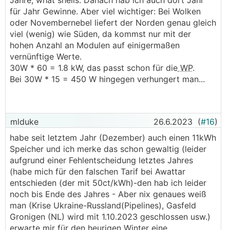
Jahre, what shells. Danach hab ich auch dort Jahr
für Jahr Gewinne. Aber viel wichtiger: Bei Wolken
oder Novembernebel liefert der Norden genau gleich
viel (wenig) wie Süden, da kommst nur mit der
hohen Anzahl an Modulen auf einigermaßen
vernünftige Werte.
30W * 60 = 1.8 kW, das passt schon für die
WP
.
Bei 30W * 15 = 450 W hingegen verhungert man...
mlduke
26.6.2023
(
#16
)
habe seit letztem Jahr (Dezember) auch einen 11kWh
Speicher und ich merke das schon gewaltig (leider
aufgrund einer Fehlentscheidung letztes Jahres
(habe mich für den falschen Tarif bei Awattar
entschieden (der mit 50ct/kWh)-den hab ich leider
noch bis Ende des Jahres - Aber nix genaues weiß
man (Krise Ukraine-Russland(Pipelines), Gasfeld
Gronigen (NL) wird mit 1.10.2023 geschlossen usw.)
erwarte mir für den heurigen Winter eine