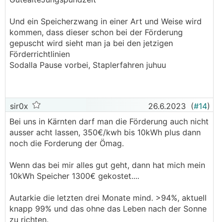
Wenn du eine Spielerei haben willst und
Taschengeld versenken - Speicher.
Und ein Speicherzwang in einer Art und Weise wird
kommen, dass dieser schon bei der Förderung
gepuscht wird sieht man ja bei den jetzigen
Förderrichtlinien
Sodalla Pause vorbei, Staplerfahren juhuu
sir0x
26.6.2023
(
#14
)
Bei uns in Kärnten darf man die Förderung auch nicht
ausser acht lassen, 350€/kwh bis 10kWh plus dann
noch die Forderung der Ömag.
Wenn das bei mir alles gut geht, dann hat mich mein
10kWh Speicher 1300€ gekostet....
Autarkie die letzten drei Monate mind. >94%, aktuell
knapp 99% und das ohne das Leben nach der Sonne
zu richten.