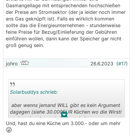
Gasmangellage mit entsprechenden hochschießen
der Preise am Stromsektor (der ja leider noch immer
ans Gas geknüpft ist). Falls es wirklich kommen
sollte das die Energieunternehmen - stundenweise
feine Preise für Bezug/Einlieferung der Gebühren
einführen wollen, dann kann der Speicher gar nicht
groß genug sein.
johro
26.6.2023
(
#17
)
Solarbuddys schrieb:
aber wenns jemand WILL gibt es kein Argument
dagegen (siehe 30.000EUR Küchen wo die Wirstl
.
.
auch ned anders schmecken als in nem
Und, hast du eine Küche um 3.000.- oder um mehr
😍
Wasserkocher
GutealteJungspundzeit
😜