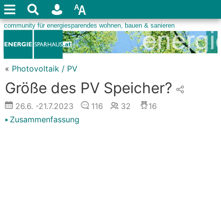
«
Photovoltaik / PV
Größe des PV Speicher?
26.6.
-21.7.2023
116
32
16
Zusammenfassung