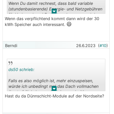
Wenn Du damit rechnest, dass bald variable
(stundenbasierende) Energie- und Netzgebühren
.
.
für Verbrauch und Erzeugung kommen und du
Wenn das verpflichtend kommt dann wird der 30
dich dafür vorbereiten willst,dann betrachte die
😄
kWh Speicher auch interessant.
Erfahrungswerte der Vergangenheit etwas
kritisch und vergiss die derzeitigen Tools.
Wird dann für Alle ein Neuland.
Berndi
26.6.2023
(
#10
)
ds50 schrieb:
Falls es also möglich ist, mehr einzuspeisen,
würde ich unbedingt mal das Dach vollmachen
.
.
(heute früh haben auch meine nordseitigen
Hast du da Dünnschicht-Module auf der Nordseite?
😎
Module gut produziert
), BEVOR ich einen
Speicher kaufe - wenn wirtschaftliche
Überlegungen überwiegen.