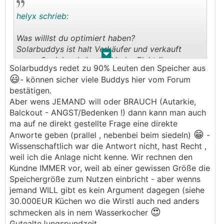
helyx schrieb:
Was willlst du optimiert haben?
Solarbuddys ist halt Verkäufer und verkauft
.
.
gerne Speicher (wie wohl jeder Elektriker -
Solarbuddys redet zu 90% Leuten den Speicher aus
leichter verdient sich das Geld halt kaum).
😃
- können sicher viele Buddys hier vom Forum
bestätigen.
Schau dir mal den Unabhängigkeitsrechner der
Aber wens JEMAND will oder BRAUCH (Autarkie,
HTW Berlin an.
Balckout - ANGST/Bedenken !) dann kann man auch
https://solar.htw-berlin.de/rechner/unabhaengigk
ma auf ne direkt gestellte Frage eine direkte
eitsrechner/
😁
Anworte geben (prallel , nebenbei beim siedeln)
-
Wissenschaftlich war die Antwort nicht, hast Recht ,
Oder der SUSI Rechner des EIV-Vorarlberg
weil ich die Anlage nicht kenne. Wir rechnen den
https://www.energieinstitut.at/tools/susi/
Kundne IMMER vor, weil ab einer gewissen Größe die
Speichergröße zum Nutzen einbricht - aber wenns
Grundsätzlich gilt - wenn du der Umwelt was
jemand WILL gibt es kein Argument dagegen (siehe
gutes tun willst und möglichst einen guten
30.000EUR Küchen wo die Wirstl auch ned anders
finanziellen Invest haben - PV maximal
😍
schmecken als in nem Wasserkocher
vergrößern.
GutealteJungspundzeit