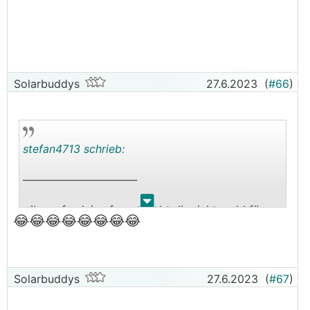
Solarbuddys
27.6.2023
(
#66
)
stefan4713 schrieb:
───────────────
.
.
gibs auf - deine frau erlaubt dir nicht, geld für
😂😂
😂😂
😂😂
😂😂
😄
speicher auszugeben, stimmts?
Solarbuddys
27.6.2023
(
#67
)