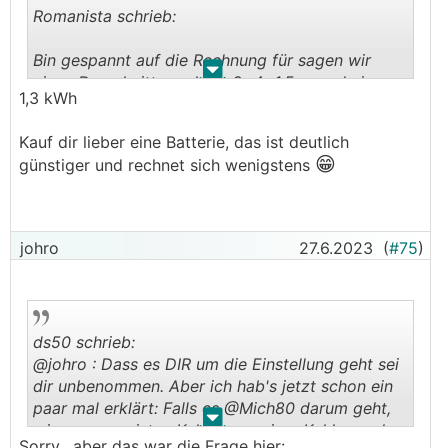
Romanista schrieb:
Bin gespannt auf die Rechnung für sagen wir
.
.
einen Durschnittspool mit 8x4x1,5 m und einer
1,3 kWh
😉
stattlichen Hütte von 10 m Höhe.
Kauf dir lieber eine Batterie, das ist deutlich
😁
günstiger und rechnet sich wenigstens
johro
27.6.2023
(
#75
)
ds50 schrieb:
@johro : Dass es DIR um die Einstellung geht sei
dir unbenommen. Aber ich hab's jetzt schon ein
paar mal erklärt: Falls es @Mich80 darum geht,
.
.
wie er am meisten Kohle aus seiner Kohle machen
Sorry, aber das war die Frage hier: