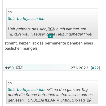
Solarbuddys schrieb:
Hab gehoert das sich
RGK
auch nimmer ren-
TIEREN weil Haeuser ohne Heizungsbedarf viel
.
.
effizienter und kostenguenstiger sind ☺️
stimmt. heizen ist das permanente beheben eines
baulichen mangels...
ds50
27.6.2023
(
#72
)
Solarbuddys schrieb:
-Klima den ganzen Tag
durch die Sonne betrieben laufen lassen und es
😀
geniesen - UNBEZAHLBAR = 5MioEUR/Tag