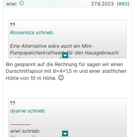
wiwi
27.6.2023
(
#65
)
Romanista schrieb:
Eine Alternative wäre auch ein Mini-
Pumpspeicherkraftwerk für den Hausgebrauch:
.
.
im Sommer wird der PV-Überschuss verwendet,
Bin gespannt auf die Rechnung für sagen wir einen
um das Wasser vom Garten-Swimmingpool in
Durschnittspool mit 8x4x1,5 m und einer stattlichen
den Dachterrassen-Pool zu pumpen und im
😉
Hütte von 10 m Höhe.
Winter gehts dann über eine stromerzeugende
Turbine wieder zurück in den Garten-Pool.
Dann hätten Swimmingpools endlich einmal eine
sinnvolle Aufgabe und man könnte dann auch
hier eine Rentabilitätsrechnung
dyarne schrieb:
😉
(Amortisationsdauer des Pools) anstellen
──────
wiwi schrieb:
.
.