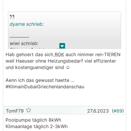
dyarne schrieb:
──────
wiwi schrieb:
.
.
Bild vom Speicher anbei:
Hab gehoert das sich
RGK
auch nimmer ren-TIEREN
───────────────
weil Haeuser ohne Heizungsbedarf viel effizienter
und kostenguenstiger sind ☺️
😂
großartig ...
Aenn ich das gewusst haette ...
hier mein speicher...
#KlimainDubaiGriechenlandanschau
TomF79
27.6.2023
(
#69
)
Poolpumpe täglich 8kWh
Klimaanlage täglich 2-3kWh