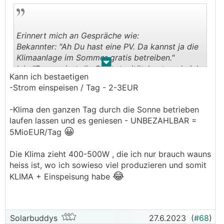
Erinnert mich an Gespräche wie:
Bekannter: "Ah Du hast eine PV. Da kannst ja die
Klimaanlage im Sommer gratis betreiben."
.
.
Ich: "Du vergisst die Opportunitätskosten, da ich
Kann ich bestaetigen
diesen Strom nicht einspeisen kann."
-Strom einspeisen / Tag - 2-3EUR
Bekannter: "Oppo-was?"
-Klima den ganzen Tag durch die Sonne betrieben
laufen lassen und es geniesen - UNBEZAHLBAR =
😀
5MioEUR/Tag
Die Klima zieht 400-500W , die ich nur brauch wauns
heiss ist, wo ich sowieso viel produzieren und somit
😂
KLIMA + Einspeisung habe
Solarbuddys
27.6.2023
(
#68
)