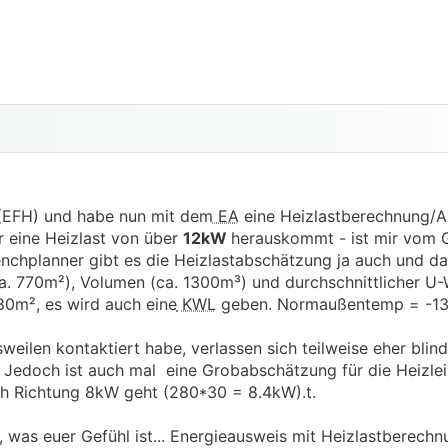
(EFH) und habe nun mit dem
EA
eine Heizlastberechnung/
r eine Heizlast von über
12kW
herauskommt - ist mir vom G
chplanner gibt es die Heizlastabschätzung ja auch und d
a. 770m²), Volumen (ca. 1300m³) und durchschnittlicher U-
80m², es wird auch eine
KWL
geben. Normaußentemp = -13
isweilen kontaktiert habe, verlassen sich teilweise eher blind
Jedoch ist auch mal eine Grobabschätzung für die Heizlei
ch Richtung 8kW geht (280*30 = 8.4kW).t.
 was euer Gefühl ist... Energieausweis mit Heizlastberechnu