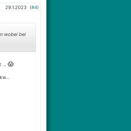
29.1.2023
(
#4
)
n wobei bei
😱
 ...
kw...