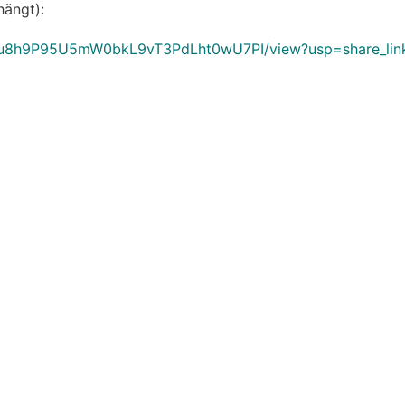
hängt):
/12Eu8h9P95U5mW0bkL9vT3PdLht0wU7PI/view?usp=share_lin