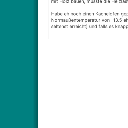
mit Holz bauen, müsste die Heizlas
Habe eh noch einen Kachelofen gepl
Normaußentemperatur von -13.5 eh e
seltenst erreicht) und falls es kna