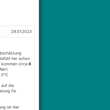
29.01.2023
Abschätzung
efühl her schon
a kommen circa
8
Wert
.5°C
 auf die
stung für
ng ist hier