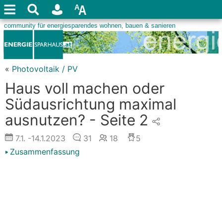
«
Photovoltaik / PV
Haus voll machen oder
Südausrichtung maximal
ausnutzen? - Seite 2
7.1.
-14.1.2023
31
18
5
Zusammenfassung