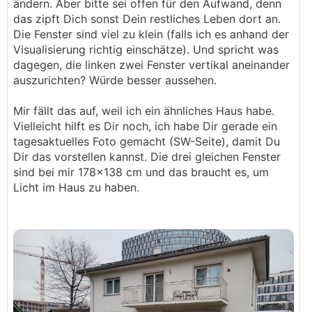
ändern. Aber bitte sei offen für den Aufwand, denn
machen? Denn ein Balkon könnte stattdessen
das zipft Dich sonst Dein restliches Leben dort an.
dort auch als Vordach dienen
Die Fenster sind viel zu klein (falls ich es anhand der
Alle Maße vom Haus sind maßstabgetreu, auch
Visualisierung richtig einschätze). Und spricht was
die Fenstergrößen und -Positionen, nur die Maße
dagegen, die linken zwei Fenster vertikal aneinander
der Nachbarhäuser sind geschätzt. Das Vordach
auszurichten? Würde besser aussehen.
steht nur mal als Platzhalter für eine mögliche
Terrassenüberdachung, Details sind noch offen.
Mir fällt das auf, weil ich ein ähnliches Haus habe.
Fensterposition sind schon fix, da kann ich nix
Vielleicht hilft es Dir noch, ich habe Dir gerade ein
mehr ändern, Balkon kommt auch nicht in Frage.
tagesaktuelles Foto gemacht (SW-Seite), damit Du
Dir das vorstellen kannst. Die drei gleichen Fenster
sind bei mir 178x138 cm und das braucht es, um
Licht im Haus zu haben.