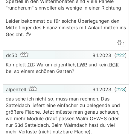
Speziell in den Wintermonaten sind viele Panele
Winter. Meine Tendenz geht momentan in Richtung
"rundherum" sinnvoller als wenige in einer Richtung
der zweiten Variante, meine Überlegungen dazu:
• im Sommer wird die Anlage so oder so mehr als
Leider bekommst du für solche Überlegungen den
genug Strom für den Eigenverbrauch produzieren.
Mittelfinger des Finanzministers mit Anlauf mitten ins
Überschusseinspeisung ist für mich ein nettes und
🖕
Gesicht.
willkommenes Add-on, aber nicht die
1
Hauptmotivation.
• im Winter sind die Dachmodule durch das ziemlich
ds50
9.1.2023
(
#22
)
flache Dach (18°) weniger effektiv, außerdem bleibt
Schnee vermutlich relativ lange liegen, Möglichkeit
Komplett
OT
: Warum eigentlich
LWP
und kein
RGK
zur Reinigung sehe ich nicht wirklich
bei so einem schönen Garten?
• die Südfassade hat im Winter vergleichsweise sehr
guten Ertrag, außerdem fällt hier das Schneeproblem
alpenzell
9.1.2023
(
#23
)
weg. Im Sommer gefällt mir der zusätzliche
Hitzeschutzeffekt, da sich die Fassade nicht ganz so
das sehe ich nicht so, muss man rechnen. Das
sehr aufheizt. Der obere Teil wäre im Hochsommer
Satteldach liefert eine einfacher zu belegende und
durch den Dachüberstand zwar großteils im
größere Fläche. Jetzt müsste man genau schauen,
Schatten, aber wie gesagt: zu der Jahreszeit
wo mehr Module drauf passen Walm O+W+S oder
produzieren die anderen Flächen dafür umso mehr.
nur Süd Satteldach. Beim Walmdach hast du viel
• der Zaun nach Süden (22m) scheint mir auch vor
mehr Verluste (nicht nutzbare Fläche).