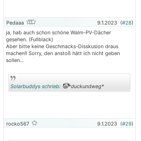
Pedaaa
9.1.2023
(
#28
)
ja, hab auch schon schöne Walm-PV-Dächer
gesehen. (Fullblack)
Aber bitte keine Geschmacks-Disskusion draus
machen!! Sorry, den anstoß hätt ich nicht geben
sollen...
🤡
Solarbuddys schrieb:
*duckundweg*
.
.
rocko567
9.1.2023
(
#29
)