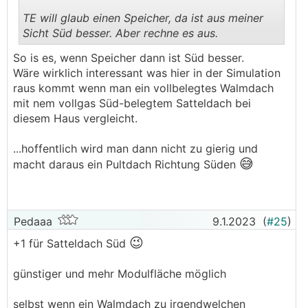
• an die südwestliche Ecke kommt eine Gartenlaube
als schattige Sitzgelegenheit im Sommer (ca. 5x4m).
TE will glaub einen Speicher, da ist aus meiner
Genau Details gibts auch hier noch nicht, aber es
Sicht Süd besser. Aber rechne es aus.
.
.
würde sich anbieten, diese etwas massiver zu bauen
So is es, wenn Speicher dann ist Süd besser.
und mit PV-Modulen zu belegen, evtl. leicht
Wäre wirklich interessant was hier in der Simulation
aufgeständert.
raus kommt wenn man ein vollbelegtes Walmdach
• Dach Ost/West hat sicherlich einen guten Ertrag
mit nem vollgas Süd-belegtem Satteldach bei
im Sommer, aber bringt im Winter wohl nicht so viel,
diesem Haus vergleicht.
und bei Schnee schon mal gar nix...
• Im Hinterkopf hab ich auch immer das Blackout-
...hoffentlich wird man dann nicht zu gierig und
Szenario im tiefsten Winter. Da möcht ich zumindest
😅
macht daraus ein Pultdach Richtung Süden
eine eingeschränkte Selbstversorgung
zustandebringen (für Licht, Kühlschrank, Kochplatte,
evtl. Notbeheizung von einzelnen Räumen mit IR
Heizkörper). Wenn genau dann alle Module unter
Pedaaa
9.1.2023
(
#25
)
Schnee liegen, bringt mir die ganze Anlage nichts.
😉
Daher ist es mir insgesamt wichtiger, den Ertrag
+1 für Satteldach Süd
übers Jahr gleichmäßiger zu verteilen, als den
absoluten Ertrag übers ganze Jahr zu optimieren.
günstiger und mehr Modulfläche möglich
• Fassade Ost/West hab ich mir zuerst auch
überlegt, aber wenn ich mir so die
selbst wenn ein Walmdach zu irgendwelchen