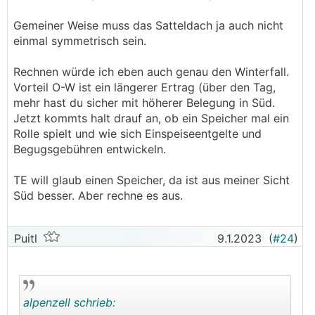
allem für den Winter eine interessante Option. Aktuell
gibt es hier noch keinerlei Einfriedung, d.h.
Gemeiner Weise muss das Satteldach ja auch nicht
irgendeinen Zaun müssen wir so oder so machen.
einmal symmetrisch sein.
Ausrichtung ist genau nach Süden. Dahinter liegt ein
Mais-Acker, d.h. im Winterhalbjahr ist das eine riesen
Rechnen würde ich eben auch genau den Winterfall.
freie Fläche mit null Schatten. Im Sommer, wenn der
Vorteil O-W ist ein längerer Ertrag (über den Tag,
Mais hoch ist, ist auch der Sonnenstand so hoch,
mehr hast du sicher mit höherer Belegung in Süd.
dass bei 1-2m Abstand vermutlich wenig bis gar
Jetzt kommts halt drauf an, ob ein Speicher mal ein
keine Verschattung auftritt. Ein Risiko wäre halt, dass
Rolle spielt und wie sich Einspeiseentgelte und
irgendwann der Acker verkauft werden könnte und
Begugsgebühren entwickeln.
ein Wohnblock o.Ä. hingebaut wird, das wär dann
natürlich ärgerlich. Allerdings haben wir mit dem
TE will glaub einen Speicher, da ist aus meiner Sicht
Besitzer schon gesprochen und er hat zumindest mal
Süd besser. Aber rechne es aus.
anklingen lassen, dass er auf absehbare Zeit nicht
vorhat, zu verkaufen. Wie genau ich diese Idee
Puitl
9.1.2023
(
#24
)
realisieren könnte (Solarzaun von der Stange,
Eigenkonstruktion mit "normalen" Paneelen, evtl.
sogar leicht geneigt) weiß ich noch nicht im Detail,
vielleicht hat ja jemand eine gute Idee oder schon
Erfahrungen mit ähnlichen Anlagen.
alpenzell schrieb: