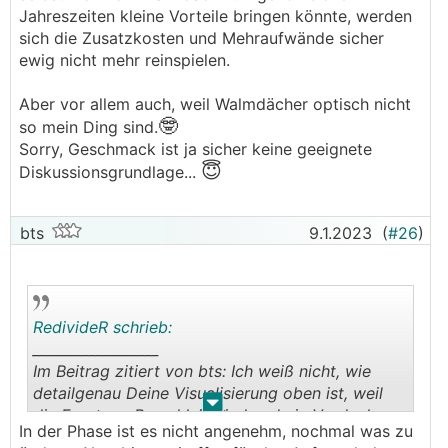
Schattensimulationen im PVSOL anschaue, ist die
Jahreszeiten kleine Vorteile bringen könnte, werden
Einstrahlung doch eher bescheiden...
sich die Zusatzkosten und Mehraufwände sicher
• Dach Nord hab ich vorerst mal ausgeklammert, da
ewig nicht mehr reinspielen.
es genug andere Möglichkeiten gibt (notfalls kann
man ja später immer noch erweitern)
Aber vor allem auch, weil Walmdächer optisch nicht
🤓
so mein Ding sind.
Noch ein paar Kontextinfos, die vermutlich relevant
Sorry, Geschmack ist ja sicher keine geeignete
😇
sind:
Diskussionsgrundlage...
• Heizung und Warmwasser über Luftwärmepumpe
• Elektroauto vorerst nicht, aber evtl. in den
bts
9.1.2023
(
#26
)
nächsten Jahren
• Speicherlösung mit Ersatzstrom ist angedacht
• Belegung der Pergolaüberdachung kommt nicht in
Frage, da voraussichtlich nicht massiv (hab ich nur in
den Plan aufgenommen, um die Verschattung zu
RedivideR schrieb:
visualisieren)
__________________
Im Beitrag zitiert von bts: Ich weiß nicht, wie
Bin sehr gespannt auf eure Meinungen!
detailgenau Deine Visualisierung oben ist, weil
.
.
die Fenster z.B. zu klein sind und ein Vordach
In der Phase ist es nicht angenehm, nochmal was zu
eingezeichnet ist. Willst das Dach wirklich