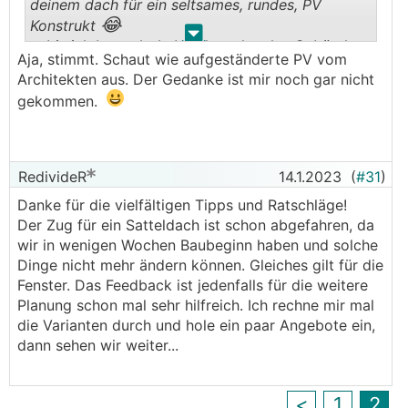
deinem dach für ein seltsames, rundes, PV
😂
Konstrukt
In der Phase ist es nicht angenehm, nochmal was
.
.
... bis ich bemerkt habe, dass das das Gebäude
zu ändern. Aber bitte sei offen für den Aufwand,
Aja, stimmt. Schaut wie aufgeständerte PV vom
dahinter ist.
denn das zipft Dich sonst Dein restliches Leben
Architekten aus. Der Gedanke ist mir noch gar nicht
dort an. Die Fenster sind viel zu klein (falls ich es
gekommen.
anhand der Visualisierung richtig einschätze).
Und spricht was dagegen, die linken zwei Fenster
vertikal aneinander auszurichten? Würde besser
aussehen.
RedivideR
14.1.2023
(
#31
)
Danke für die vielfältigen Tipps und Ratschläge!
Mir fällt das auf, weil ich ein ähnliches Haus habe.
Der Zug für ein Satteldach ist schon abgefahren, da
Vielleicht hilft es Dir noch, ich habe Dir gerade
wir in wenigen Wochen Baubeginn haben und solche
ein tagesaktuelles Foto gemacht (SW-Seite),
Dinge nicht mehr ändern können. Gleiches gilt für die
damit Du Dir das vorstellen kannst. Die drei
Fenster. Das Feedback ist jedenfalls für die weitere
gleichen Fenster sind bei mir 178x138 cm und
Planung schon mal sehr hilfreich. Ich rechne mir mal
das braucht es, um Licht im Haus zu haben.
die Varianten durch und hole ein paar Angebote ein,
dann sehen wir weiter...
Und hier siehst Du auch die Idee mit dem Balkon,
auch wenn das jetzt vielleicht nicht mehr geht.
Hat beim Baumeister EUR 2000 Aufpreis
<
1
2