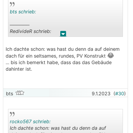
bts schrieb:
──────
RedivideR schrieb:
.
.
__________________
Im Beitrag zitiert von bts: Ich weiß nicht, wie
Ich dachte schon: was hast du denn da auf deinem
detailgenau Deine Visualisierung oben ist, weil
😂
dach für ein seltsames, rundes, PV Konstrukt
die Fenster z.B. zu klein sind und ein Vordach
... bis ich bemerkt habe, dass das das Gebäude
eingezeichnet ist. Willst das Dach wirklich
dahinter ist.
machen? Denn ein Balkon könnte stattdessen
dort auch als Vordach dienen
Alle Maße vom Haus sind maßstabgetreu, auch
die Fenstergrößen und -Positionen, nur die Maße
bts
9.1.2023
(
#30
)
der Nachbarhäuser sind geschätzt. Das Vordach
steht nur mal als Platzhalter für eine mögliche
Terrassenüberdachung, Details sind noch offen.
Fensterposition sind schon fix, da kann ich nix
rocko567 schrieb:
mehr ändern, Balkon kommt auch nicht in Frage.
Ich dachte schon: was hast du denn da auf
───────────────