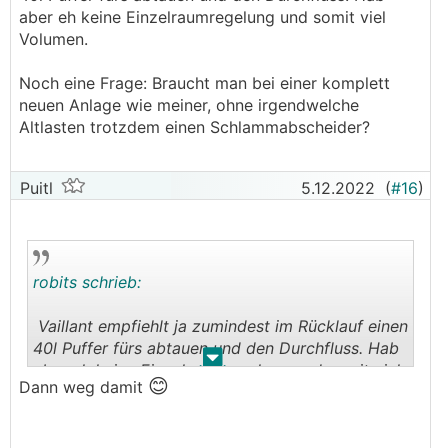
aber eh keine Einzelraumregelung und somit viel
Volumen.
Noch eine Frage: Braucht man bei einer komplett
neuen Anlage wie meiner, ohne irgendwelche
Altlasten trotzdem einen Schlammabscheider?
Puitl
5.12.2022
(
#16
)
robits schrieb:
Vaillant empfiehlt ja zumindest im Rücklauf einen
40l Puffer fürs abtauen und den Durchfluss. Hab
.
.
aber eh keine Einzelraumregelung und somit viel
😊
Dann weg damit
Volumen.