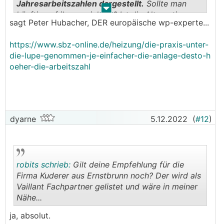
Jahresarbeitszahlen dargestellt.
Sollte man
.
.
künftig auf ihn verzichten? Ist die Alternative
sagt Peter Hubacher, DER europäische wp-experte...
zum Pufferspeicher die leistungsgeregelte
Wärmepumpe?
https://www.sbz-online.de/heizung/die-praxis-unter-
Hubacher:
Sie können heute jede exakt
die-lupe-genommen-je-einfacher-die-anlage-desto-h
dimensionierte Wärmepumpe ohne Speicher
oeher-die-arbeitszahl
fahren, auch solche ohne Leistungsregelung
...
dyarne
5.12.2022
(
#12
)
robits schrieb:
Gilt deine Empfehlung für die
Firma Kuderer aus Ernstbrunn noch? Der wird als
Vaillant Fachpartner gelistet und wäre in meiner
Nähe...
.
.
ja, absolut.