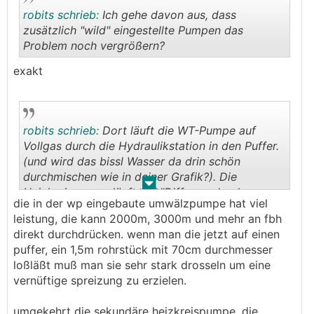
robits schrieb:
Ich gehe davon aus, dass
zusätzlich "wild" eingestellte Pumpen das
Problem noch vergrößern?
.
.
exakt
robits schrieb:
Dort läuft die WT-Pumpe auf
Vollgas durch die Hydraulikstation in den Puffer.
(und wird das bissl Wasser da drin schön
durchmischen wie in deiner Grafik?). Die
.
.
Heizkreispumpe läuft auf "Differenzdruck-
die in der wp eingebaute umwälzpumpe hat viel
konstant" mit ca 4.1 m Förderhöhe...
leistung, die kann 2000m, 3000m und mehr an fbh
direkt durchdrücken. wenn man die jetzt auf einen
puffer, ein 1,5m rohrstück mit 70cm durchmesser
loßläßt muß man sie sehr stark drosseln um eine
vernüftige spreizung zu erzielen.
umgekehrt die sekundäre heizkreispumpe. die