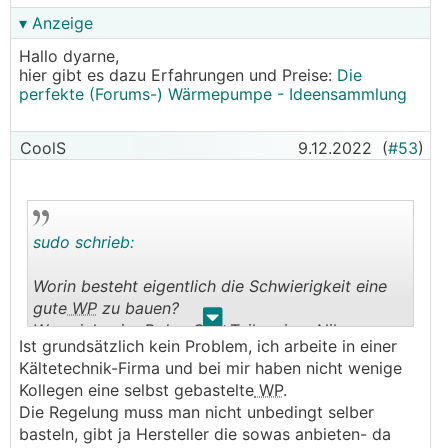
▾ Anzeige
Hallo dyarne,
hier gibt es dazu Erfahrungen und Preise:
Die
perfekte (Forums-) Wärmepumpe - Ideensammlung
CoolS
9.12.2022
(
#53
)
sudo schrieb:
Worin besteht eigentlich die Schwierigkeit eine
gute
WP
zu bauen?
.
.
Wenn ich mir zB den Geo-Teil meiner Nilan
Ist grundsätzlich kein Problem, ich arbeite in einer
ansehe, dann werden da ja nur Komponenten von
Kältetechnik-Firma und bei mir haben nicht wenige
verschiedenen Herstellern zugekauft und mehr
Kollegen eine selbst gebastelte
WP
.
oder weniger gut mit einer eigenen Steuerung
Die Regelung muss man nicht unbedingt selber
gesteuert.
basteln, gibt ja Hersteller die sowas anbieten- da