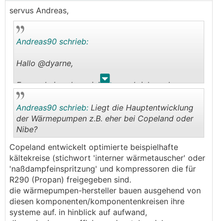
servus Andreas,
Andreas90 schrieb:
Hallo @dyarne,
.
.
Es wurde ja schon einiges geschrieben aber was
vielleicht für einige interessant ist was du denkst
wie sich die Wärmepumpe weiterentwickeln wird,
Andreas90 schrieb:
Liegt die Hauptentwicklung
hast ja doch einen guten Draht zu den
der Wärmepumpen z.B. eher bei Copeland oder
Herstellern
Nibe?
.
.
Copeland entwickelt optimierte beispielhafte
Evtl. nur noch Detailverbesserungen, oder gibt's
kältekreise (stichwort 'interner wärmetauscher' oder
da noch große Dinge?
'naßdampfeinspritzung' und kompressoren die für
R290 (Propan) freigegeben sind.
Bei der Erdwärme war ja der letzte große Sprung
die wärmepumpen-hersteller bauen ausgehend von
die Modulation
diesen komponenten/komponentenkreisen ihre
Luftwärme geht gefühlt auf immer größere
systeme auf. in hinblick auf aufwand,
Wärmetauscher...