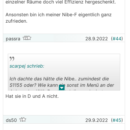
einzelner Räume doch viel Effizienz hergeschenkt.
Ansonsten bin ich meiner Nibe-F eigentlich ganz
zufrieden.
passra
28.9.2022
(
#44
)
scarpej schrieb:
Ich dachte das hätte die Nibe.. zumindest die
S1155 oder? Wie kann sie sonst im Menü an der
.
.
Anlage den KWh Bezug und die produzierte
Hat sie in D und A nicht.
Wärmemenge anzeigen? Läuft das anders?
ds50
29.9.2022
(
#45
)