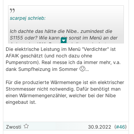
scarpej schrieb:
Ich dachte das hätte die Nibe.. zumindest die
S1155 oder? Wie kann sie sonst im Menü an der
.
.
Anlage den KWh Bezug und die produzierte
Die elektrische Leistung im Menü "Verdichter" ist
Wärmemenge anzeigen? Läuft das anders?
AFAIK geschätzt (und noch dazu ohne
Pumpenstrom). Real messe ich da immer mehr, v.a.
🙁
dank Sumpfheizung im Sommer
...
Für die produzierte Wärmemenge ist ein elektrischer
Strommesser nicht notwendig. Dafür benötigt man
einen Wärmemengenzähler, welcher bei der Nibe
eingebaut ist.
Zwosti
30.9.2022
(
#46
)