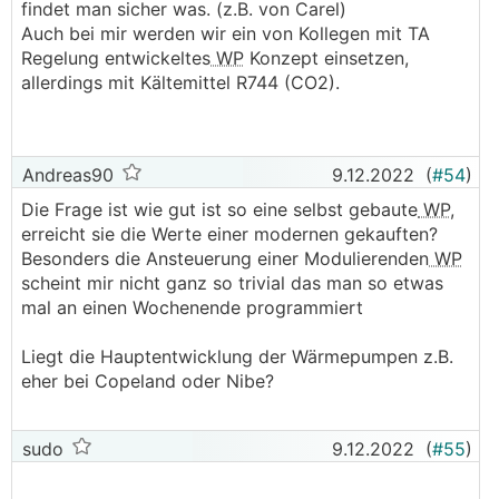
findet man sicher was. (z.B. von Carel)
Sollte es demnach nicht relativ "einfach" seine
Auch bei mir werden wir ein von Kollegen mit TA
eine eigene
WP
zu bauen?
Regelung entwickeltes
WP
Konzept einsetzen,
Pumpe, Kompresser, Verdichter, Sensoren
allerdings mit Kältemittel R744 (CO2).
(Temperatur und Druck)... könnte man ja mit
Arduino oder Raspberry Pi entsprechend
verkabeln (Analog Output für 1-10V, Digital
Outputs als Relais, für Sensoren zB 1-Wire oder
Andreas90
9.12.2022
(
#54
)
auch 1-10V Inputs)
Die Frage ist wie gut ist so eine selbst gebaute
WP
,
erreicht sie die Werte einer modernen gekauften?
Sehe ich das richtig, dass die Herausforderung
Besonders die Ansteuerung einer Modulierenden
WP
heutzutage eher die SW ist? Besonders wenn
scheint mir nicht ganz so trivial das man so etwas
man die HW bei renommierten Herstellern
mal an einen Wochenende programmiert
zukauft?
Liegt die Hauptentwicklung der Wärmepumpen z.B.
eher bei Copeland oder Nibe?
sudo
9.12.2022
(
#55
)