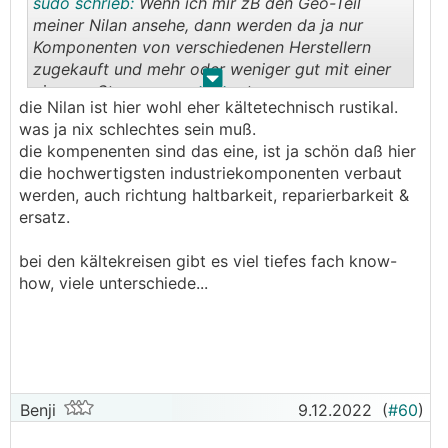
sudo schrieb:
Wenn ich mir zB den Geo-Teil
meiner Nilan ansehe, dann werden da ja nur
Komponenten von verschiedenen Herstellern
zugekauft und mehr oder weniger gut mit einer
.
.
eigenen Steuerung gesteuert.
die Nilan ist hier wohl eher kältetechnisch rustikal.
was ja nix schlechtes sein muß.
Sollte es demnach nicht relativ "einfach" seine
die kompenenten sind das eine, ist ja schön daß hier
eine eigene
WP
zu bauen?
die hochwertigsten industriekomponenten verbaut
werden, auch richtung haltbarkeit, reparierbarkeit &
ersatz.
bei den kältekreisen gibt es viel tiefes fach know-
how, viele unterschiede...
Benji
9.12.2022
(
#60
)