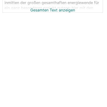
inmitten der großen gesamthaften energiewende für
ein ganz besonderes projekt nutzen: hier mit den
Gesamten Text anzeigen
nerds und powerusern ideen sammeln wie die
perfekte erdwärmepumpe aussehen soll:
-> leistungsklassen, modulationsbereich,
reglerfeatures, schnittstellen, effizienz, standby,
etc...
wir haben es mit dem RingGrabenKollektor bewiesen
daß wir es vom forum bis mitten in die industrie
schaffen können und die branche bewegen und
verändern...
wir haben hier mit den ganzen realdaten - bis aktuell
zu den mit cop10 laufenden frühheizern - einen
einmaligen daten- & erfahrungsschatz. ich möchte
dann versuchen ob es möglich ist dies mit einem
hersteller zu einer neuen wärmepumpengeneration
umzusetzen...