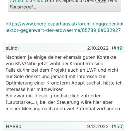
Zwosti schrieb:
Gibt es eigentlich beim
RGK
eine
Faustregel...
.
.
https://www.energiesparhaus.at/forum-ringgrabenkol
lektor-gegenwart-der-erdwaerme/65789_8#682927
sLindi
2.10.2022
(
#49
)
Nachdem ja einige deiner ehemals guten Kontakte
von KNV/Nibe jetzt wohl bei Kronoterm sind:
Falls du/ihr bei dem Projekt auch an
LWP
und nicht
nur Sole denkst und jemand mit Interesse zur
Optimierung einer Kronoterm Adapt suchst, hätte ich
Interesse hier mitzuwirken.
Bin zwar mit dieser grundsätzlich zufrieden
(Lautstärke,...), bei der Steuerung wäre hier aber
meiner Meinung nach noch viel Potential vorhanden...
HAR80
9.12.2022
(
#50
)