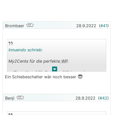
Brombaer
28.9.2022
(
#41
)
Innuendo schrieb:
My2Cents für die perfekte
WP
.
.
.
• Einen Knopf für Sommer (Kühlen und
😎
Ein Schiebeschalter wär noch besser
Warmwasser) / Wintermodus
(Heizen+Warmwasser) und vlt noch
Urlaubsmodus und den Rest soll das Ding alles
😬
alleine Regeln. Meine Frau würds auch freuen.
Benji
28.9.2022
(
#42
)