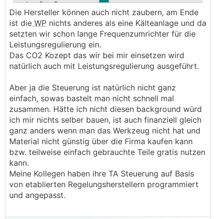
.
.
gekauften?
Die Hersteller können auch nicht zaubern, am Ende
Besonders die Ansteuerung einer Modulierenden
ist die
WP
nichts anderes als eine Kälteanlage und da
WP
scheint mir nicht ganz so trivial das man so
setzten wir schon lange Frequenzumrichter für die
etwas mal an einen Wochenende programmiert
Leistungsregulierung ein.
Das CO2 Kozept das wir bei mir einsetzen wird
Liegt die Hauptentwicklung der Wärmepumpen
natürlich auch mit Leistungsregulierung ausgeführt.
z.B. eher bei Copeland oder Nibe?
Aber ja die Steuerung ist natürlich nicht ganz
einfach, sowas bastelt man nicht schnell mal
zusammen. Hätte ich nicht diesen background würd
ich mir nichts selber bauen, ist auch finanziell gleich
ganz anders wenn man das Werkzeug nicht hat und
Material nicht günstig über die Firma kaufen kann
bzw. teilweise einfach gebrauchte Teile gratis nutzen
kann.
Meine Kollegen haben ihre TA Steuerung auf Basis
von etablierten Regelungsherstellern programmiert
und angepasst.