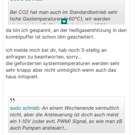
Bei CO2 hat man auch im Standardbetrieb sehr
hohe Gastemperaturen (>60°C), wir werden
.
.
deshlab einen Puffer mit mindestens 1000l
da bin ich gespannt, an der heißgasenthitzung in den
nehmen und das Gas enthitzen und mit hohen
kombipuffer ist schon idm gescheitert.
Wassertemperaturen oben in den Puffer
reinfahren, dann nochmal weiter unten mit
ich melde mich bei dir, hab noch 3-stellig an
niedrigeren Temperaturen. Die Heizkreise und
anfragen zu beantworten, sorry...
das FW-Modul wird dann vom Puffer gespeist.
die geforderten systemtemperaturen werden sehr
Bei den bisherigen Anlagen funktioniert das
sehr knapp aber nicht unmöglich wenn auch das
ganze sehr gut und entsteht eine saubere
haus mitspielt.
Schichtung.
sudo schrieb:
An einem Wochenende vermutlich
nicht, aber die Ansteuerung ist doch auch meist
ein 1-10V (oder evtl. PWM) Signal, so wie man zB
auch Pumpen ansteuert...
.
.