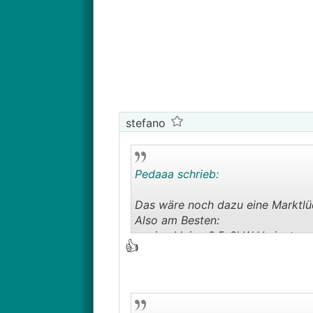
neuen wärmepumpengeneration umz
stefano
Pedaaa schrieb:
Das wäre noch dazu eine Marktlü
Also am Besten:
• eine kleine 0,5-6kW Variante
👍
• eine "große" 1,5-9kW Variante 
• Passive Kühlung generell stand
• optional mit
KWL
-Aufsatz
• optional zusätzlich mit fertig in