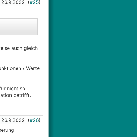
26.9.2022
(
#25
)
eise auch gleich
funktionen / Werte
für nicht so
ion betrifft.
26.9.2022
(
#26
)
sserung