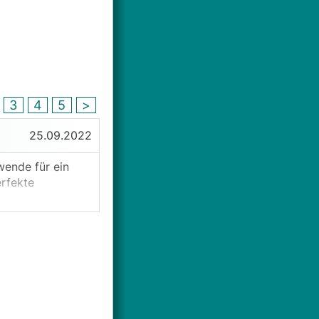
3
4
5
>
25.09.2022
wende für ein
rfekte
dustrie schaffen
 einen einmaligen
ler zu einer