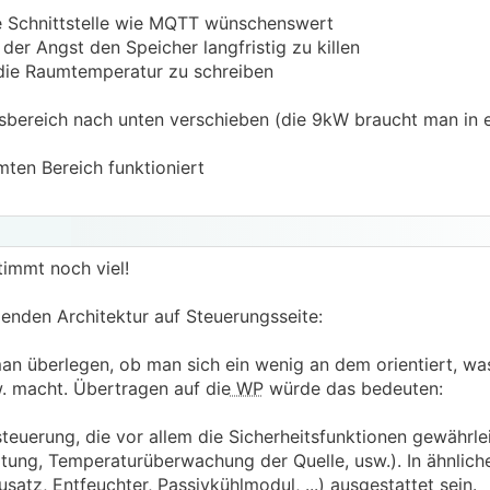
e Schnittstelle wie MQTT wünschenswert
er Angst den Speicher langfristig zu killen
 die Raumtemperatur zu schreiben
sbereich nach unten verschieben (die 9kW braucht man in
en Bereich funktioniert
timmt noch viel!
genden Architektur auf Steuerungsseite:
an überlegen, ob man sich ein wenig an dem orientiert, wa
w. macht. Übertragen auf die
WP
würde das bedeuten:
euerung, die vor allem die Sicherheitsfunktionen gewährlei
tung, Temperaturüberwachung der Quelle, usw.). In ähnlich
tz, Entfeuchter, Passivkühlmodul, ...) ausgestattet sein.