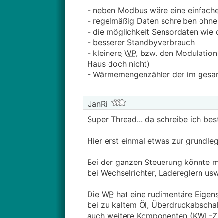
- neben Modbus wäre eine einfach
- regelmäßig Daten schreiben ohne d
- die möglichkeit Sensordaten wie
- besserer Standbyverbrauch
- kleinere
WP
, bzw. den Modulation
Haus doch nicht)
- Wärmemengenzähler der im gesamt
JanRi
Super Thread... da schreibe ich bes
Hier erst einmal etwas zur grundle
Bei der ganzen Steuerung könnte m
bei Wechselrichter, Ladereglern us
Die
WP
hat eine rudimentäre Eigenst
bei zu kaltem Öl, Überdruckabschal
auch weitere Komponenten (KWL-Zusa