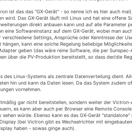
tron ist das das "GX-Gerät" - so nenne ich es hier auch mal)
en wird. Das GX-Gerät läuft mit Linux und hat eine offene S
Erweiterungen direkt anbauen kann und auf alle Parameter 
ann eine Softwareinstanz auf dem GX-Gerät, wobei man auc
ür verschiedene Settings, Ansprüche oder Kenntnisse der Use
ängen, kann eine solche Regelung beliebige Möglichkeiten
-Adapter geben (das wäre reine Software, die per Sunspec
nen über die PV-Produktion bereitstellt, so dass der/die Reg
s des Linux-Systems als zentrale Datenverteilung dient. All
ten hin und kann da Daten lesen. Da das System zudem offiz
zungen vornehmen.
mäßig gar nicht bereitstellen, sondern weiter der Victron-
euern, es kann aber auch per Browser eine Remote Console b
y sehen würde. Ebenso kann es das GX-Gerät "standalone"
isplay (bei Victron gibt es Wechselrichter mit eingebaute
display haben - sowas ginge auch).