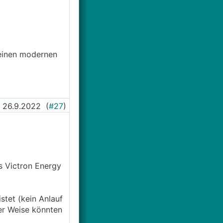
 einen modernen
26.9.2022
(
#27
)
s Victron Energy
stet (kein Anlauf
er Weise könnten