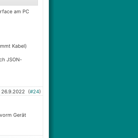
terface am PC
immt Kabel)
lich JSON-
26.9.2022
(
#24
)
n vorm Gerät