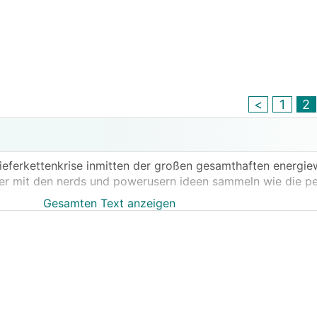
<
1
2
lieferkettenkrise inmitten der großen gesamthaften energie
ier mit den nerds und powerusern ideen sammeln wie die pe
Gesamten Text anzeigen
ch, reglerfeatures, schnittstellen, effizienz, standby, etc...
lektor bewiesen daß wir es vom forum bis mitten in die in
d verändern...
aten - bis aktuell zu den mit cop10 laufenden frühheizern -
hte dann versuchen ob es möglich ist dies mit einem herstel