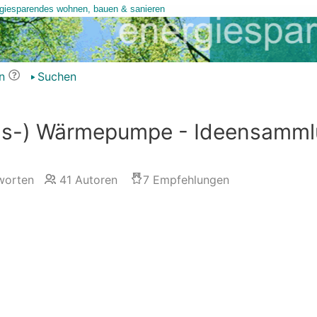
n
Suchen
ums-) Wärmepumpe - Ideensamm
worten
41
Autoren
7
Empfehlungen