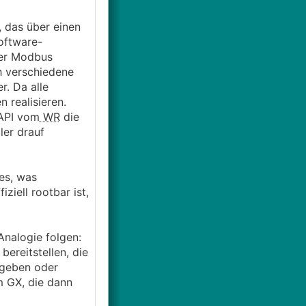
, das über einen
oftware-
per Modbus
h verschiedene
r. Da alle
 realisieren.
-API vom
WR
die
ler drauf
es, was
iell rootbar ist,
Analogie folgen:
ereitstellen, die
 geben oder
m GX, die dann