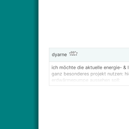
dyarne
ich möchte die aktuelle energie- & 
ganz besonderes projekt nutzen: h
erdwärmepumpe aussehen soll:
-> leistungsklassen, modulationsberei
wir haben es mit dem RingGrabenKol
können und die branche bewegen un
wir haben hier mit den ganzen reald
daten- & erfahrungsschatz. ich möc