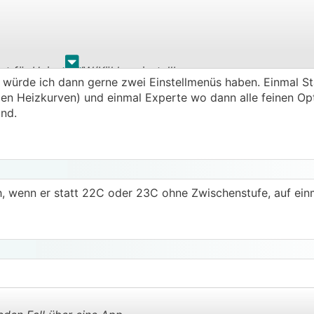
ehen...
.
.
t für Heizen/WW/Kühlen einstellbar
. würde ich dann gerne zwei Einstellmenüs haben. Einmal 
en dT, fürs Heizen Auto, wie Nibe
len Heizkurven) und einmal Experte wo dann alle feinen Op
Auch ganz minimale feine Werte.
ind.
 auf 0,1K
nterstützt
h, wenn er statt 22C oder 23C ohne Zwischenstufe, auf ei