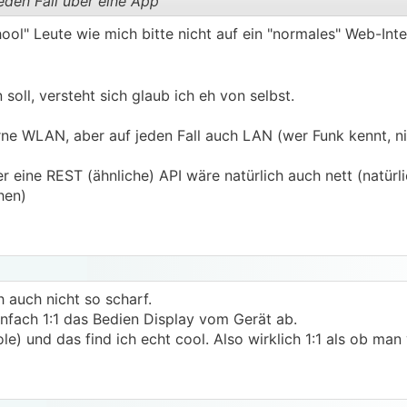
eden Fall über eine App
hool" Leute wie mich bitte nicht auf ein "normales" Web-In
.
.
soll, versteht sich glaub ich eh von selbst.
rne WLAN, aber auf jeden Fall auch LAN (wer Funk kennt, n
er eine REST (ähnliche) API wäre natürlich auch nett (natür
hen)
h auch nicht so scharf.
infach 1:1 das Bedien Display vom Gerät ab.
le) und das find ich echt cool. Also wirklich 1:1 als ob ma