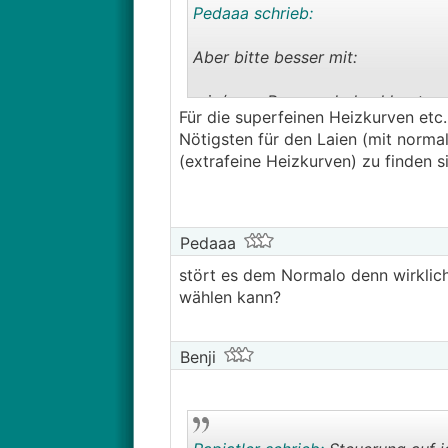
• dafür evtl. aktive Kühlung vors
Pedaaa schrieb:
Aber bitte besser mit:
min/max. Pumpendrehzahl getrenn
Für die superfeinen Heizkurven etc
Sole-Pumpendrehzahl -> fürs Kühl
Nötigsten für den Laien (mit norma
Raumfühler-Einfluss einstellbar. 
(extrafeine Heizkurven) zu finden s
Superfeine Heizkurven einstellbar
mehrere Außenfühler-Positionen u
Pedaaa
stört es dem Normalo denn wirklic
wählen kann?
Benji