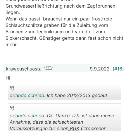
Rohrbrunnen (DN 100 oder 115 ?) ausreichen. Die
Grundwasserfließrichtung nach dem Zapfbrunnen
Kosten wären überschaubar.....
liegen.
Wenn das passt, brauchst nur ein paar frostfreie
Schlauchschlitze graben für die Zuleitung vom
Brunnen zum Technikraum und von dort zum
Sickerschacht. Günstiger gehts dann fast schon nicht
mehr.
kraweuschuasta
9.9.2022
(
#16
)
Hi
orlando schrieb:
Ich habe 2012/2013 gebaut
orlando schrieb:
Ok. Danke. D.h. ist dann meine
.
.
Annahme, dass die schlechtesten
Voraussetzungen für einen
RGK
("trockener