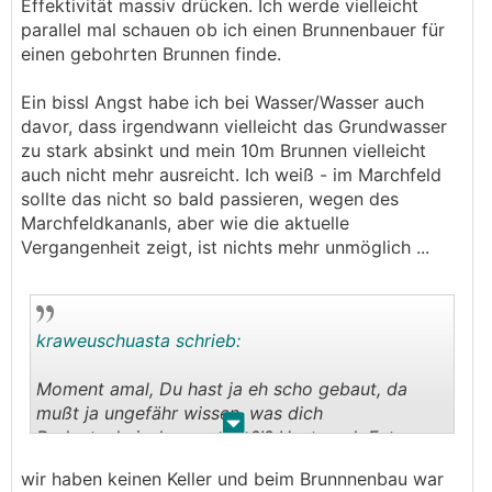
Effektivität massiv drücken. Ich werde vielleicht
parallel mal schauen ob ich einen Brunnenbauer für
einen gebohrten Brunnen finde.
Ein bissl Angst habe ich bei Wasser/Wasser auch
davor, dass irgendwann vielleicht das Grundwasser
zu stark absinkt und mein 10m Brunnen vielleicht
auch nicht mehr ausreicht. Ich weiß - im Marchfeld
sollte das nicht so bald passieren, wegen des
Marchfeldkananls, aber wie die aktuelle
Vergangenheit zeigt, ist nichts mehr unmöglich ...
kraweuschuasta schrieb:
Moment amal, Du hast ja eh scho gebaut, da
mußt ja ungefähr wissen, was dich
.
.
Bodentechnisch erwartet ?!? Hast noch Fotos
vom Aushub? Oder hast kan Keller?
wir haben keinen Keller und beim Brunnnenbau war
Zumindest eine grobe Einschätzung kannst ja