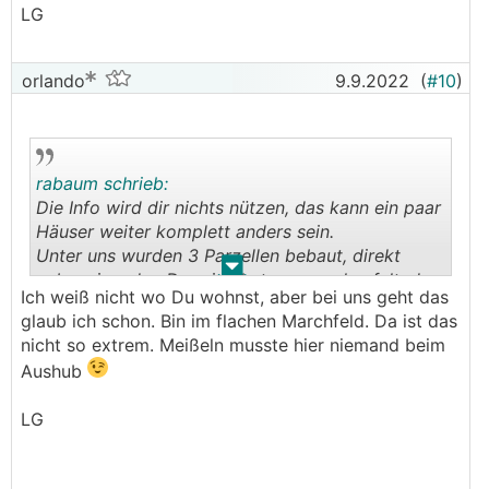
LG
orlando
9.9.2022
(
#10
)
rabaum schrieb:
Die Info wird dir nichts nützen, das kann ein paar
Häuser weiter komplett anders sein.
Unter uns wurden 3 Parzellen bebaut, direkt
.
.
nebeneinander. Der eine hat nur geschaufelt, der
Ich weiß nicht wo Du wohnst, aber bei uns geht das
mittlere hat gefühlt eine Woche durch gemeißelt
glaub ich schon. Bin im flachen Marchfeld. Da ist das
mit dem 25-Tonner und der nächste musste auch
nicht so extrem. Meißeln musste hier niemand beim
meißeln, aber weit nicht so viel.
Aushub
LG