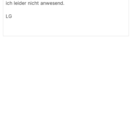
ich leider nicht anwesend.
auch vom Nachbarn bekommen, sofern
irgendwie möglich...
LG