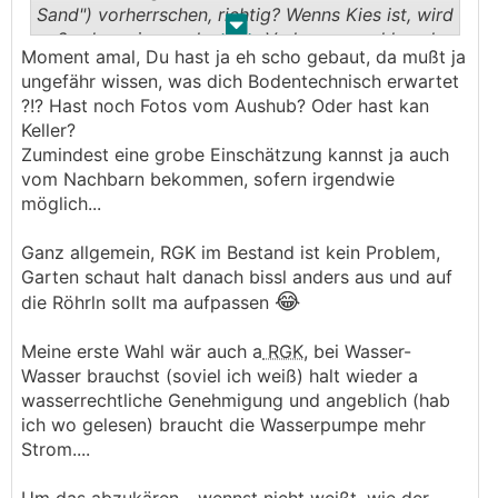
Sand") vorherrschen, richtig? Wenns Kies ist, wird
.
.
außerdem eine senkrechte Verlegung wohl auch
Moment amal, Du hast ja eh scho gebaut, da mußt ja
nicht wirklich in Frage kommen
ungefähr wissen, was dich Bodentechnisch erwartet
?!? Hast noch Fotos vom Aushub? Oder hast kan
Keller?
Zumindest eine grobe Einschätzung kannst ja auch
vom Nachbarn bekommen, sofern irgendwie
möglich...
Ganz allgemein, RGK im Bestand ist kein Problem,
Garten schaut halt danach bissl anders aus und auf
😂
die Röhrln sollt ma aufpassen
Meine erste Wahl wär auch a
RGK
, bei Wasser-
Wasser brauchst (soviel ich weiß) halt wieder a
wasserrechtliche Genehmigung und angeblich (hab
ich wo gelesen) braucht die Wasserpumpe mehr
Strom....