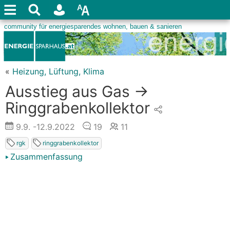
«
Heizung, Lüftung, Klima
Ausstieg aus Gas ->
Ringgrabenkollektor
9.9.
-12.9.2022
19
11
rgk
ringgrabenkollektor
Zusammenfassung