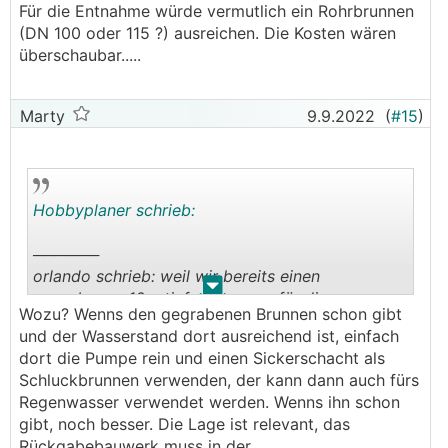
Für die Entnahme würde vermutlich ein Rohrbrunnen
(DN 100 oder 115 ?) ausreichen. Die Kosten wären
überschaubar.....
Marty
9.9.2022
(
#15
)
Hobbyplaner schrieb:
──────
orlando schrieb: weil wir bereits einen
.
.
gegrabenen 10m tiefen Brunnen für die
Wozu? Wenns den gegrabenen Brunnen schon gibt
Bewässerung haben
und der Wasserstand dort ausreichend ist, einfach
───────────────
dort die Pumpe rein und einen Sickerschacht als
Schluckbrunnen verwenden, der kann dann auch fürs
Super, der könnte als Schluckbrunnen verwendet
Regenwasser verwendet werden. Wenns ihn schon
werden.(?)
gibt, noch besser. Die Lage ist relevant, das
Für die Entnahme würde vermutlich ein
Rückgabebauwerk muss in der