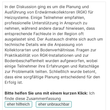
gibts wieder was zu tun
In der Diskussion ging es um die Planung und
Ich habe 2012/2013 gebaut und wir haben uns leider
Ausführung von Erdwärmekollektoren (RGK) für
damals für Gas entschieden (aus Kostengründen). Ich
Heizsysteme. Einige Teilnehmer empfahlen,
habe dann erst nach unserer Planungsphase so
professionelle Unterstützung in Anspruch zu
richtig realisiert, dass ein
RGK
ebenfalls eine
nehmen, während andere darauf hinwiesen, dass
Möglichkeit für eine Wärmequelle gewesen wäre. Für
entsprechende Fachleute in der Region oft
mich war das Thema aber damals erledigt und hatte
ausgelastet sind. Der Austausch drehte sich auch um
im Kopf immer, dass wir irgendwann auf entweder
technische Details wie die Anpassung von
eine Tiefenbohrung oder eine Luftwärmepumpe
Kollektorarten und Bodenverhältnisse. Fragen zur
umsteigen (Luft aber nur wenns nicht anders ginge).
Praktikabilität von RGK-Installationen und zur
Aus nachvollziehbaren Gründen möchte ich nun die
Bodenbeschaffenheit wurden aufgeworfen, wobei
ersten Schritte für den Ausstieg aus Gas machen. Als
einige Teilnehmer ihre Erfahrungen und Ratschläge
erstes würde ich eine Wärmequelle erschließen. Jetzt
zur Problematik teilten. Schließlich wurde betont,
habe ich gesehen, dass
RGK
auch nachträglich
dass eine sorgfältige Planung entscheidend für den
gemacht wurden (zuletzt habe ich das Projekt von
Erfolg ist.
kraweuschusta gesehen). Nachdem jetzt auch bei
uns die Rufe nach einer kompletten Neuanlage des
Bitte helfen Sie uns mit einem kurzen Klick:
Ich
Rasens laut wurden, habe ich gedacht, dass man da
finde diese Zusammenfassung
ja auch gleich einen
RGK
verlegen könnte.