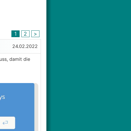
1
2
>
24.02.2022
uss, damit die