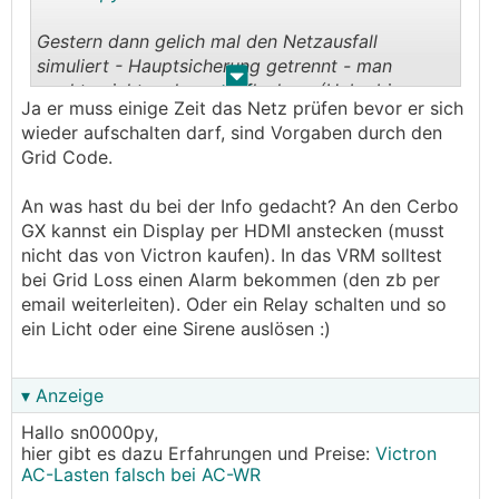
Gestern dann gelich mal den Netzausfall
simuliert - Hauptsicherung getrennt - man
.
.
merkte nicht mal wo ein flackern (Habe bis am
Ja er muss einige Zeit das Netz prüfen bevor er sich
abend gewartet, weil im Moment ja noch der
wieder aufschalten darf, sind Vorgaben durch den
Gen24 drinnen hängt, und der ja nicht
Grid Code.
kompatible ist)
Beim einschalten vom Netz dachte ich dann okay
An was hast du bei der Info gedacht? An den Cerbo
vielleicht doch ein Problem, aber nach 5 Minuten
GX kannst ein Display per HDMI anstecken (musst
sowas hat er das Netz dann wieder erkannt und
nicht das von Victron kaufen). In das VRM solltest
normal weitergewerkelt.
bei Grid Loss einen Alarm bekommen (den zb per
email weiterleiten). Oder ein Relay schalten und so
Das einzige was ich jetzt dann noch brauche,
ein Licht oder eine Sirene auslösen :)
eine vernünftige Info irgendwo im Haus das ich
merke das das öffentliche Netz ausgefallen ist.
▾ Anzeige
Hallo sn0000py,
hier gibt es dazu Erfahrungen und Preise:
Victron
AC-Lasten falsch bei AC-WR