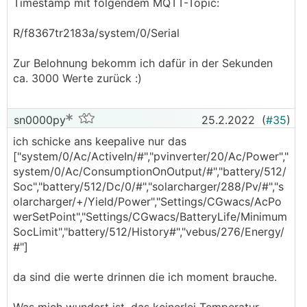
Timestamp mit folgendem MQTT-Topic:
R/f8367tr2183a/system/0/Serial
Zur Belohnung bekomm ich dafür in der Sekunden
ca. 3000 Werte zurück :)
sn0000py
25.2.2022
(
#35
)
ich schicke ans keepalive nur das
["system/0/Ac/ActiveIn/#","pvinverter/20/Ac/Power","
system/0/Ac/ConsumptionOnOutput/#","battery/512/
Soc","battery/512/Dc/0/#","solarcharger/288/Pv/#","s
olarcharger/+/Yield/Power","Settings/CGwacs/AcPo
werSetPoint","Settings/CGwacs/BatteryLife/Minimum
SocLimit","battery/512/History#","vebus/276/Energy/
#"]
da sind die werte drinnen die ich moment brauche.