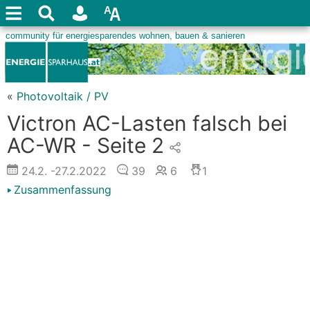
«
Photovoltaik / PV
Victron AC-Lasten falsch bei
AC-WR - Seite 2
24.2.
-27.2.2022
39
6
1
Zusammenfassung