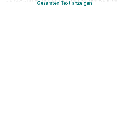
die AC-LASTEN richtig angezeigt werden wenn ein
Gesamten Text anzeigen
AC-Wechselrichter auch am AC-OUT-1 hängt?
Wie man sieht produziert der Fronius 2500 Watt
(Was korrekt ist), die normale AC-LAST müsste da
um die 800Watt sein.
Netz+Batterie ist auch zu hoch, und passt nicht zum
Fronius.
DC
MPPT
sind noch nicht aktiviert.
Wer ne Idee?