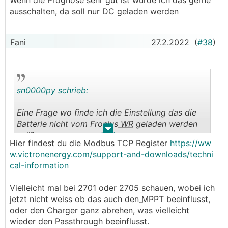
Wenn die Prognose sehr gut ist würde ich das gerne
ausschalten, da soll nur DC geladen werden
Fani
27.2.2022
(
#38
)
sn0000py schrieb:
Eine Frage wo finde ich die Einstellung das die
Batterie nicht vom Fronius
WR
geladen werden
.
.
soll?
Hier findest du die Modbus TCP Register
https://ww
Wenn die Prognose sehr gut ist würde ich das
w.victronenergy.com/support-and-downloads/techni
gerne ausschalten, da soll nur DC geladen
cal-information
werden
Vielleicht mal bei 2701 oder 2705 schauen, wobei ich
jetzt nicht weiss ob das auch den
MPPT
beeinflusst,
oder den Charger ganz abrehen, was vielleicht
wieder den Passthrough beeinflusst.