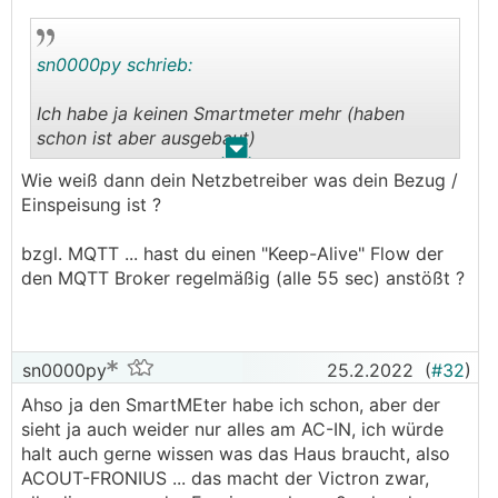
sn0000py schrieb:
Ich habe ja keinen Smartmeter mehr (haben
schon ist aber ausgebaut)
.
.
Wie weiß dann dein Netzbetreiber was dein Bezug /
Apropro MQTT - passiert bei dir das auch, das
Einspeisung ist ?
du eigentlich relativ aktuelle daten hast 2
sekunden intervall - aber ab und zu ist mal eine
bzgl. MQTT ... hast du einen "Keep-Alive" Flow der
relativ lange Wartezeit drinnen?
den MQTT Broker regelmäßig (alle 55 sec) anstößt ?
im Windows Programm MQTT Explorer, sieht
man dann das auf einmal alle einträge
verschwinden, dann dauert es 20 sekunden
sn0000py
25.2.2022
(
#32
)
sowas, und dann kommen die werte wieder.
Ahso ja den SmartMEter habe ich schon, aber der
sieht ja auch weider nur alles am AC-IN, ich würde
halt auch gerne wissen was das Haus braucht, also
ACOUT-FRONIUS ... das macht der Victron zwar,