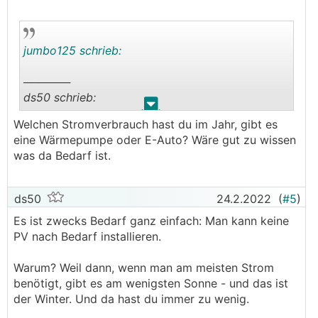
jumbo125 schrieb:
──────
ds50 schrieb:
.
.
Welchen Stromverbrauch hast du im Jahr, gibt es
──────
eine Wärmepumpe oder E-Auto? Wäre gut zu wissen
jumbo125 schrieb: Ich plane eine PV Anlage auf
was da Bedarf ist.
meinem Walmdach mit 20° Süd-Ausrichtung. Nun
wurde mir seitens meines PV-Anlagen-Technikers
eine Glas-Glas PV Anlage empfohlen.
ds50
24.2.2022
(
#5
)
───────────────
Es ist zwecks Bedarf ganz einfach: Man kann keine
PV nach Bedarf installieren.
Die Frage, welche sich mir aufdrängt, ist die
Größe der PV. Wenn beim Walmdach tatsächlich
Warum? Weil dann, wenn man am meisten Strom
nur Süden belegt wird, dann ist es schon ziemlich
benötigt, gibt es am wenigsten Sonne - und das ist
egal, ob Glas-Glas oder herkömmlich - da
der Winter. Und da hast du immer zu wenig.
einfach recht wenig Leistung zusammenkommt
und es länger dauert, bis sich das ganze