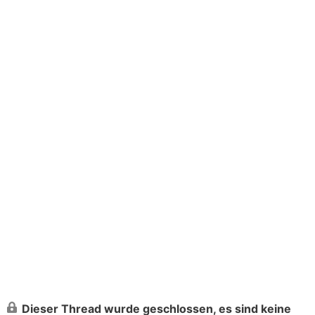
am Dach nicht der Fall. Desweiteren sieht man
durch sie hindurch, daher wären Sie noch als
Terrassen Überdachung sinnvoll. Am Dach, als
normale PV Anlage ist es unnötig teuer.
Stimmt das?
wie sehr ihr das?
Danke!
LG Jumbo
Dieser Thread wurde geschlossen, es sind keine