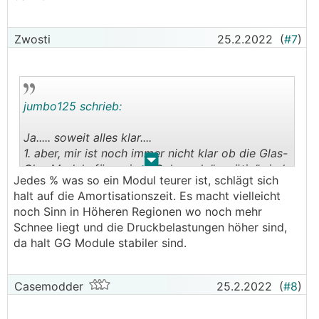
Zwosti
25.2.2022
(
#7
)
jumbo125 schrieb:
Ja..... soweit alles klar....
1. aber, mir ist noch immer nicht klar ob die Glas-
.
.
Glas Module für meinen Gebrauch "unnötig" sind
Jedes % was so ein Modul teurer ist, schlägt sich
und ich lieber auf normale umsteigen soll. Ev
halt auf die Amortisationszeit. Es macht vielleicht
könnt ihr mir noch ein paar tipps geben.
noch Sinn in Höheren Regionen wo noch mehr
2. hat jemand Erfahrung mit Luxor???
Schnee liegt und die Druckbelastungen höher sind,
danke
da halt GG Module stabiler sind.
Casemodder
25.2.2022
(
#8
)