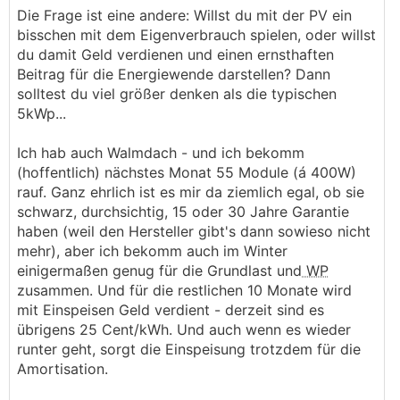
Die Frage ist eine andere: Willst du mit der PV ein
amortisiert.
bisschen mit dem Eigenverbrauch spielen, oder willst
du damit Geld verdienen und einen ernsthaften
Bevor ich den Mehrpreis (von wieviel reden wir
Beitrag für die Energiewende darstellen? Dann
denn da?) dieser speziellen Module zahlen würde
solltest du viel größer denken als die typischen
empfehle ich bei geringer Größe dringend mehr
5kWp...
Module auf das Dach zu geben (Stichwort "Mach
das Dach voll!"). Vor allem bei Walmdach.i
Ich hab auch Walmdach - und ich bekomm
───────────────
(hoffentlich) nächstes Monat 55 Module (á 400W)
rauf. Ganz ehrlich ist es mir da ziemlich egal, ob sie
Ich habe 14 Module der Firma Luxor geplant.
schwarz, durchsichtig, 15 oder 30 Jahre Garantie
Hat jemand Erfahrung mit Luxor?
haben (weil den Hersteller gibt's dann sowieso nicht
mehr), aber ich bekomm auch im Winter
einigermaßen genug für die Grundlast und
WP
zusammen. Und für die restlichen 10 Monate wird
mit Einspeisen Geld verdient - derzeit sind es
übrigens 25 Cent/kWh. Und auch wenn es wieder
runter geht, sorgt die Einspeisung trotzdem für die
Amortisation.