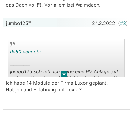
das Dach voll!"). Vor allem bei Walmdach.
jumbo125
24.2.2022
(
#3
)
ds50 schrieb:
──────
jumbo125 schrieb: Ich plane eine PV Anlage auf
.
.
meinem Walmdach mit 20° Süd-Ausrichtung. Nun
Ich habe 14 Module der Firma Luxor geplant.
wurde mir seitens meines PV-Anlagen-Technikers
Hat jemand Erfahrung mit Luxor?
eine Glas-Glas PV Anlage empfohlen.
───────────────
Die Frage, welche sich mir aufdrängt, ist die
Größe der PV. Wenn beim Walmdach tatsächlich
nur Süden belegt wird, dann ist es schon ziemlich
egal, ob Glas-Glas oder herkömmlich - da