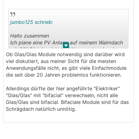
jumbo125 schrieb:
Hallo zusammen
Ich plane eine PV Anlage auf meinem Walmdach
.
.
mit 20° Süd-Ausrichtung. Nun wurde mir seitens
Ob Glas/Glas Module notwendig sind darüber wird
meines PV-Anlagen-Technikers eine Glas-Glas PV
viel diskutiert, aus meiner Sicht für die meisten
Anlage empfohlen. Nachdem ich mit meinen
Anwendungsfälle nicht, es gibt viele Einfachmodule
Arbeitskollegen gesprochen hatte, welcher sich
die seit über 20 Jahren problemlos funktionieren.
auch eine PV-Anlage errichten möchte, bin ich
mir wieder unsicher.....
Allerdings dürfte der hier angeführte "Elektriker"
Mein Elektriker meinte: Glas-Glas Module sind
"Glas/Glas" mit "bifacial" verwechseln, nicht alle
ideal, da sie sehr witterungsbeständig sind und
Glas/Glas sind bifacial. Bifaciale Module sind für das
es 30 Jahre Garantie gibt.
Schrägdach natürlich unnötig.
Der Elektriker meines Arbeitskollegen meinte:
Glas-Glas Module sind unnötig, wenn Sie "nur"
am Dach montiert sind. Sie sind eigentlich dafür
gedacht, wenn Sonne sowohl von Hinten, als
auch von Vorne auf das Modul trifft und das ist