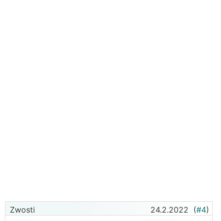
einfach recht wenig Leistung zusammenkommt
und es länger dauert, bis sich das ganze
amortisiert.
Bevor ich den Mehrpreis (von wieviel reden wir
denn da?) dieser speziellen Module zahlen würde
empfehle ich bei geringer Größe dringend mehr
Module auf das Dach zu geben (Stichwort "Mach
das Dach voll!"). Vor allem bei Walmdach.i
Zwosti
24.2.2022
(
#4
)