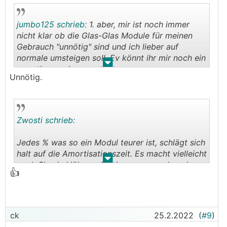
jumbo125 schrieb:
1. aber, mir ist noch immer
nicht klar ob die Glas-Glas Module für meinen
Gebrauch "unnötig" sind und ich lieber auf
normale umsteigen soll. Ev könnt ihr mir noch ein
.
.
paar tipps geben.
Unnötig.
Zwosti schrieb:
Jedes % was so ein Modul teurer ist, schlägt sich
halt auf die Amortisationszeit. Es macht vielleicht
.
.
noch Sinn in Höheren Regionen wo noch mehr
👍
Schnee liegt und die Druckbelastungen höher
sind, da halt GG Module stabiler sind.
ck
25.2.2022
(
#9
)