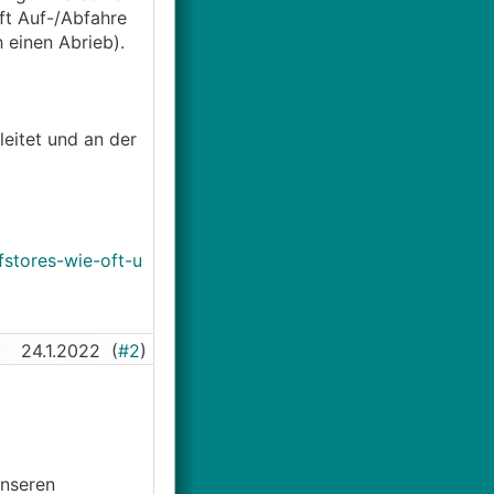
ft Auf-/Abfahre
 einen Abrieb).
eitet und an der
fstores-wie-oft-u
24.1.2022
(
#2
)
unseren