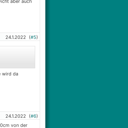
wicht aber auch
24.1.2022
(
#5
)
e wird da
24.1.2022
(
#6
)
10cm von der