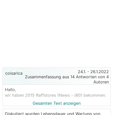
24.1.
- 26.1.2022
coisarica
Zusammenfassung aus 14 Antworten von 4
Autoren
Hallo,
wir haben 2015 Raffstores (Newo - i80) bekommen.
Gesamten Text anzeigen
Jetzt machen sich langsam Probleme bemerkbar,
wie zb. Quitschen beim hochfahren, Rattern beim
Diskutiert wurden Lebensdauer und Wartung von