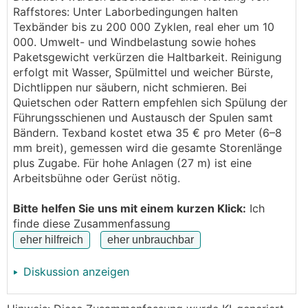
senken, gerissene Texbänder, ... . Die Probleme
Raffstores: Unter Laborbedingungen halten
treten an verschiedenen Raffstores auf.
Texbänder bis zu 200 000 Zyklen, real eher um 10
Führungsschienen werden regelmäßig von mir
000. Umwelt- und Windbelastung sowie hohes
gesäubert, geschmiert sowie kontrolliert und können
Paketsgewicht verkürzen die Haltbarkeit. Reinigung
als Ursache ausgeschlossen werden.
erfolgt mit Wasser, Spülmittel und weicher Bürste,
Alleine das tauschen der Texbänder an einem
Dichtlippen nur säubern, nicht schmieren. Bei
Raffstore (5 Bänder) würde lt. Lieferanten ca. 400,--
Quietschen oder Rattern empfehlen sich Spülung der
kosten. Wenn es da noch was bei den Lagerungen
Führungsschienen und Austausch der Spulen samt
oder Antrieben hat, entsprechend mehr.
Bändern. Texband kostet etwa 35 € pro Meter (6–8
mm breit), gemessen wird die gesamte Storenlänge
Also die Texbänder werde ich mir wahrscheinlich
plus Zugabe. Für hohe Anlagen (27 m) ist eine
selber wechseln können (die Bänder selber kosten
Arbeitsbühne oder Gerüst nötig.
ca. 20,-- pro Stück). Ich frage mich allerdings
inwieweit hier der Lieferant noch in der Pflicht ist.
Bitte helfen Sie uns mit einem kurzen Klick:
Ich
Wenn nach 7 Jahren der Verschleiß bereits so hoch
finde diese Zusammenfassung
ist, dass etliche Teile getauscht werden müssen,
dann geht das schon ordentlich ins Geld.
Diskussion anzeigen
Gelten hier die üblichen 2 Jahre Gewährleistung?