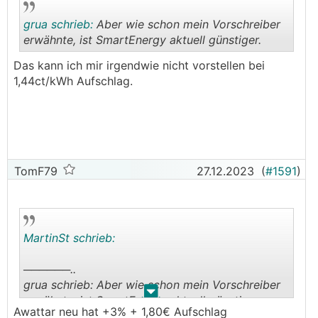
grua schrieb:
Aber wie schon mein Vorschreiber
erwähnte, ist SmartEnergy aktuell günstiger.
Das kann ich mir irgendwie nicht vorstellen bei
.
.
1,44ct/kWh Aufschlag.
TomF79
27.12.2023
(
#1591
)
MartinSt schrieb:
──────..
grua schrieb: Aber wie schon mein Vorschreiber
.
.
erwähnte, ist SmartEnergy aktuell günstiger.
Awattar neu hat +3% + 1,80€ Aufschlag
───────────────