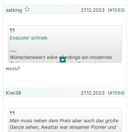
satking
27.12.2023
(
#1593
)
Executer schrieb:
──
Wünschenswert wäre allerdings ein modernes
.
.
Onlineportal wie es die Smart Energy hat.
wozu?
Kiwi38
27.12.2023
(
#1594
)
Man muss neben dem Preis aber auch das große
Ganze sehen, Awattar war einsamer Pionier und