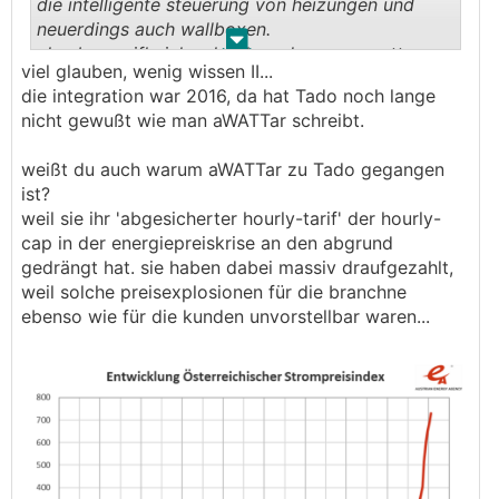
die intelligente steuerung von heizungen und
neuerdings auch wallboxen.
.
.
also bezweifle ich sehr, dass das von awattar
viel glauben, wenig wissen II...
selbst gemacht wurde...
die integration war 2016, da hat Tado noch lange
nicht gewußt wie man aWATTar schreibt.
weißt du auch warum aWATTar zu Tado gegangen
ist?
weil sie ihr 'abgesicherter hourly-tarif' der hourly-
cap in der energiepreiskrise an den abgrund
gedrängt hat. sie haben dabei massiv draufgezahlt,
weil solche preisexplosionen für die branchne
ebenso wie für die kunden unvorstellbar waren...