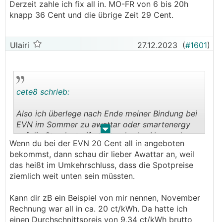
Derzeit zahle ich fix all in. MO-FR von 6 bis 20h
knapp 36 Cent und die übrige Zeit 29 Cent.
Ulairi
27.12.2023
(
#1601
)
cete8 schrieb:
Also ich überlege nach Ende meiner Bindung bei
EVN im Sommer zu awattar oder smartenergy
.
.
auf die Stundentarife zu wechseln. Aber mal
Wenn du bei der EVN 20 Cent all in angeboten
sehen wie sich die Preise bis dahin entwickeln.
bekommst, dann schau dir lieber Awattar an, weil
Wenn es weiterhin mit den Preisen nach unten
das heißt im Umkehrschluss, dass die Spotpreise
geht, da wird auch die EVN mit den Fixtarifen
ziemlich weit unten sein müssten.
runtergehen. Wenn ich in 6-7 Monaten vielleicht
einen Fixtarif von 20 Cent all in erhalte, da werde
Kann dir zB ein Beispiel von mir nennen, November
ich dann nix wechseln, weil bei awattar oder
Rechnung war all in ca. 20 ct/kWh. Da hatte ich
sonst wo bin ich mit allen Zuschlägen und all in.
einen Durchschnittspreis von 9,34 ct/kWh brutto