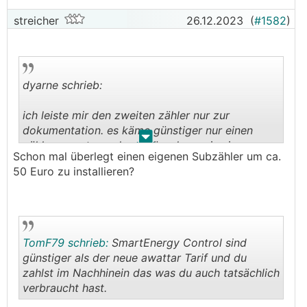
streicher
26.12.2023
(
#1582
)
dyarne schrieb:
ich leiste mir den zweiten zähler nur zur
dokumentation. es käme günstiger nur einen
.
.
zähler zu nutzen, dann wäre der preis ein
Schon mal überlegt einen eigenen Subzähler um ca.
mischpreis aus den beiden obigen...
50 Euro zu installieren?
TomF79 schrieb:
SmartEnergy Control sind
günstiger als der neue awattar Tarif und du
zahlst im Nachhinein das was du auch tatsächlich
verbraucht hast.
.
.