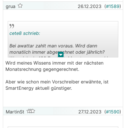
grua
26.12.2023
(
#1589
)
cete8 schrieb:
Bei awattar zahlt man voraus. Wird dann
monatlich immer abgerechnet oder jährlich?
.
.
Wenn ich zb. 100 Euro pro Monat voraus zahle
Wird meines Wissens immer mit der nächsten
und in 1. Monat nur 80 verbraucht habe und im 2.
Monatsrechnung gegengerechnet.
Monat wieder 80. Bekomme ich dann 40 Euro
zurücküberwiesen oder bleibt die Summe bis zur
Aber wie schon mein Vorschreiber erwähnte, ist
Abrechnung quasi als "Guthaben" bei awattar?
SmartEnergy aktuell günstiger.
MartinSt
27.12.2023
(
#1590
)