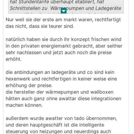
hat Stundentarife überhaupt etabliert, hat
Schnittstellen zu Wärmepumpen und Ladegeräte
.
.
vermutlich mitentwickelt oder zumindest
Nur weil sie der erste am markt waren, rechtfertigt
vorangetrieben. Das hat für mich auch einen
das nicht, dass sie teurer sind.
Wert.
Wünschenswert wäre allerdings ein modernes
natürlich haben sie durch ihr konzept frischen wind
Onlineportal wie es die Smart Energy hat.
in den privaten energiemarkt gebracht, aber seither
sehr nachlassen und jetzt auch noch die preise
erhöht.
die anbindungen an ladegeräte und co sind kein
hexenwerk und rechtfertigen in keiner weise eine
erhöhung der preise.
die hersteller der wärmepumpen und wallboxen
hätten auch ganz ohne awattar diese integrationen
machen können.
außerdem wurde awatter von tado übernommen,
und deren hauptgeschäft ist die intelligente
steuerung von heizungen und neuerdings auch