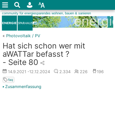
«
Photovoltaik / PV
Hat sich schon wer mit
aWATTar befasst ?
- Seite 80
14.9.2021
-12.12.2024
2.334
226
196
faq
Zusammenfassung