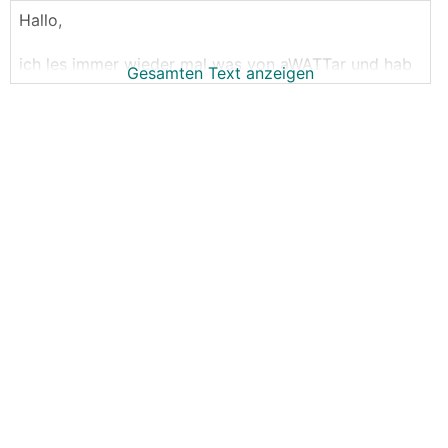
Hallo,
ich les immer wieder mal was von aWATTar und hab
Gesamten Text anzeigen
da jetzt etwas recherchiert.
Die bieten einen stündlichen Tarif mit EPEX Spot +
10ct/kWh an - laut eigenem Chart beläuft sich so der
aktuelle (14.09.2021) Strompreis auf durchschnittlich
20ct/kWh (brutto) ... dazu dann noch die
Netzgebühren (nochmal ca. 10 ct) - bin ich auf einem
Strompreis von gut 30ct (brutto).
Wie soll das denn jemals ökonomisch funktionieren ?
Ich bin derzeit beim grünstmöglichen
Ökostromanbieter Österreichs und zahle keine
22ct/kWh.
Das Thema mit den potentiell negativen
Strompreisen bei aWATTar ist ja auch ein Blödsinn
wenn man zum EPEX Marktpreis immer noch 10ct +