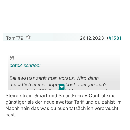
Netzbetreiberabgaben dazurechnen muss.
Übersehe ich da was ?
lG
Gawan
TomF79
26.12.2023
(
#1581
)
cete8 schrieb:
Bei awattar zahlt man voraus. Wird dann
monatlich immer abgerechnet oder jährlich?
.
.
Wenn ich zb. 100 Euro pro Monat voraus zahle
Steirerstrom Smart und SmartEnergy Control sind
und in 1. Monat nur 80 verbraucht habe und im 2.
günstiger als der neue awattar Tarif und du zahlst im
Monat wieder 80. Bekomme ich dann 40 Euro
Nachhinein das was du auch tatsächlich verbraucht
zurücküberwiesen oder bleibt die Summe bis zur
hast.
Abrechnung quasi als "Guthaben" bei awattar?