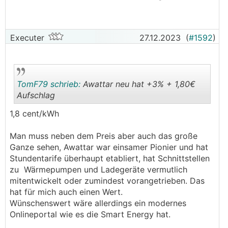
Das kann ich mir irgendwie nicht vorstellen bei
1,44ct/kWh Aufschlag.
Executer
27.12.2023
(
#1592
)
TomF79 schrieb:
Awattar neu hat +3% + 1,80€
Aufschlag
1,8 cent/kWh
.
.
Man muss neben dem Preis aber auch das große
Ganze sehen, Awattar war einsamer Pionier und hat
Stundentarife überhaupt etabliert, hat Schnittstellen
zu Wärmepumpen und Ladegeräte vermutlich
mitentwickelt oder zumindest vorangetrieben. Das
hat für mich auch einen Wert.
Wünschenswert wäre allerdings ein modernes
Onlineportal wie es die Smart Energy hat.