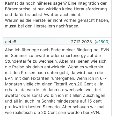
Kannst da noch näheres sagen? Eine Integration der
ich war zufällig damals mit dem integrationstest
Börsenpreise ist nun wirklich keine Herausforderung
dabei und weiß wieviel abstimmungsarbeit das
und dafür brauchst Awattar auch nicht.
war...
Warum es die Hersteller nicht vorher gemacht haben,
musst bei den Herstellern nachfragen.
cete8
27.12.2023
(
#1600
)
Also ich überlege nach Ende meiner Bindung bei EVN
im Sommer zu awattar oder smartenergy auf die
Stundentarife zu wechseln. Aber mal sehen wie sich
die Preise bis dahin entwickeln. Wenn es weiterhin
mit den Preisen nach unten geht, da wird auch die
EVN mit den Fixtarifen runtergehen. Wenn ich in 6-7
Monaten vielleicht einen Fixtarif von 20 Cent all in
erhalte, da werde ich dann nix wechseln, weil bei
awattar oder sonst wo bin ich mit allen Zuschlägen
und all in. auch im Schnitt mindestens auf 15 cent
pro kwh im besten Szenario. Aber schauen wir mal
wie realistisch die 20 Cent sein werden bei EVN.