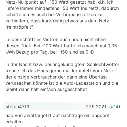
Netz-Nullpunkt auf -150 Watt gesetzt hab, d.h. ich
Schaffst Du es mit deinem Regelverhalten dass
liefere immer mindestens 150 Watt ins Netz, dadurch
du gänzlich ohne Netzbezug auskommst ?
schaffe ich es auch bei Verbrauchsspitzen zu
Ich lieg bin auch ab Ende März bis
verhindern, dass kurzfristig etwas aus dem Netz
September(Oktober) autark aber auf Tagesais
"reintröpfelt".
komme ich aufgrund des Regelverhaltens
(Solaredge od. Fronius) trotzdem nicht über
Leider schafft es Victron auch noch nicht ohne
98%.
diesen Trick. Bei -100 Watt hatte ich manchmal 0,05
kWh Bezug pro Tag, bei -150 sind es 0 :D
In der Nacht bzw. bei angekündigtem Schlechtwetter
Was ich technisch verstehe aber ich glaub du
trenne ich das Haus gerne mal komplett vom Netz -
hast eine Victronanlage, würd mich interessieren
der einzige Verbraucher der dann eine Überlast
ob es da anders ist ?
verursachen könnte ist die Auto-Ladestation und die
bleibt dann halt einfach ausgeschaltet
stefan4713
27.9.2021
(
#14
)
hab von awattar jetzt auf nachfrage ein angebot
erhalten