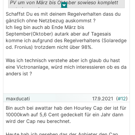
PV um von März bis Oktober sowieso komplett
.
.
autark zu sein.
Schaffst Du es mit deinem Regelverhalten dass du
gänzlich ohne Netzbezug auskommst ?
Ich lieg bin auch ab Ende März bis
September(Oktober) autark aber auf Tagesais
komme ich aufgrund des Regelverhaltens (Solaredge
od. Fronius) trotzdem nicht über 98%.
Was ich technisch verstehe aber ich glaub du hast
eine Victronanlage, würd mich interessieren ob es da
anders ist ?
maxducati
17.9.2021
(
#12
)
Bin auch bei awattar hab den Hourley Cap der ist für
10000kwh auf 5,6 Cent gedeckelt für ein Jahr dann
wird der Cap neu berechnet.
Heute hab ich gesehen das der Anbieter den Cap