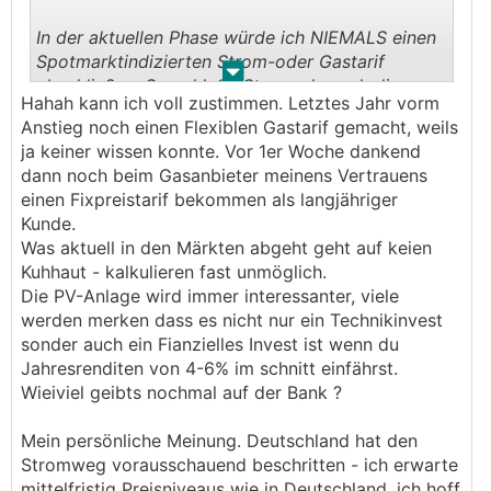
In der aktuellen Phase würde ich NIEMALS einen
Spotmarktindizierten Strom-oder Gastarif
.
.
abschließen. Sowohl die Strom-als auch die
Hahah kann ich voll zustimmen. Letztes Jahr vorm
Gaspreise gehen gerade durch die Decke, die
Anstieg noch einen Flexiblen Gastarif gemacht, weils
Volatilität ist extrem.
ja keiner wissen konnte. Vor 1er Woche dankend
dann noch beim Gasanbieter meinens Vertrauens
Seit Jahresbeginn hat sich der Strompreis für
einen Fixpreistarif bekommen als langjähriger
2022 mehr als verdoppelt, Gas (Spot) ist
Kunde.
innerhalb von einem Jahr von weniger als 10
Was aktuell in den Märkten abgeht geht auf keien
EUR/MWh auf bis zu 80 EUR/MWh gestiegen
Kuhhaut - kalkulieren fast unmöglich.
(Spotmarkt Intraday gestern).
Die PV-Anlage wird immer interessanter, viele
werden merken dass es nicht nur ein Technikinvest
Als Strom- oder Gaskunde sollte man sich
sonder auch ein Fianzielles Invest ist wenn du
derzeit freuen wenn man noch eine gewisse Zeit
Jahresrenditen von 4-6% im schnitt einfährst.
Preisbindung hat und sich dann auf heftige
Wieiviel geibts nochmal auf der Bank ?
Preiserhöhungen einstellen -eine PV-Anlage ist
sinnvoller denn je...
Mein persönliche Meinung. Deutschland hat den
Stromweg vorausschauend beschritten - ich erwarte
Dagegen ist Bitcoin aktuell harmlos....
mittelfristig Preisniveaus wie in Deutschland, ich hoff