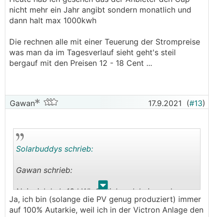
nicht mehr ein Jahr angibt sondern monatlich und
dann halt max 1000kwh
Die rechnen alle mit einer Teuerung der Strompreise
was man da im Tagesverlauf sieht geht's steil
bergauf mit den Preisen 12 - 18 Cent ...
Gawan
17.9.2021
(
#13
)
Solarbuddys schrieb:
Gawan schrieb:
.
.
Naja, ich hab 18 kWh Speicher daheim und genug
Ja, ich bin (solange die PV genug produziert) immer
PV um von März bis Oktober sowieso komplett
auf 100% Autarkie, weil ich in der Victron Anlage den
autark zu sein.