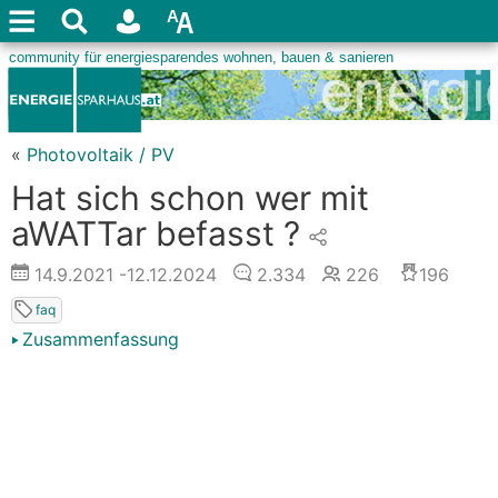
«
Photovoltaik / PV
Hat sich schon wer mit
aWATTar befasst ?
14.9.2021
-12.12.2024
2.334
226
196
faq
Zusammenfassung