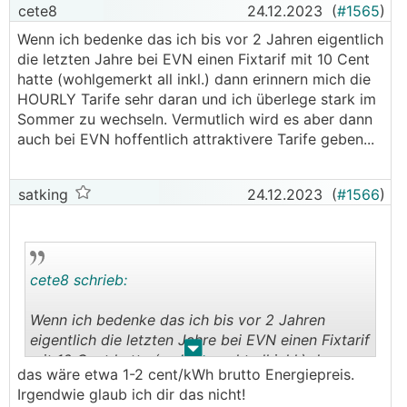
cete8
24.12.2023
(
#1565
)
Wenn ich bedenke das ich bis vor 2 Jahren eigentlich
die letzten Jahre bei EVN einen Fixtarif mit 10 Cent
hatte (wohlgemerkt all inkl.) dann erinnern mich die
HOURLY Tarife sehr daran und ich überlege stark im
Sommer zu wechseln. Vermutlich wird es aber dann
auch bei EVN hoffentlich attraktivere Tarife geben...
satking
24.12.2023
(
#1566
)
cete8 schrieb:
Wenn ich bedenke das ich bis vor 2 Jahren
eigentlich die letzten Jahre bei EVN einen Fixtarif
.
.
mit 10 Cent hatte (wohlgemerkt all inkl.) dann
das wäre etwa 1-2 cent/kWh brutto Energiepreis.
erinnern mich die HOURLY Tarife sehr daran und
Irgendwie glaub ich dir das nicht!
ich überlege stark im Sommer zu wechseln.