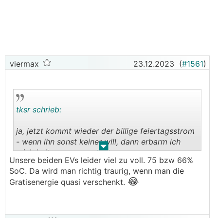
Netzbetreiberabgaben dazurechnen muss.
Übersehe ich da was ?
lG
Gawan
viermax
23.12.2023
(
#1561
)
tksr schrieb:
ja, jetzt kommt wieder der billige feiertagsstrom
- wenn ihn sonst keiner will, dann erbarm ich
.
.
mich halt
Unsere beiden EVs leider viel zu voll. 75 bzw 66%
SoC. Da wird man richtig traurig, wenn man die
😂
Gratisenergie quasi verschenkt.