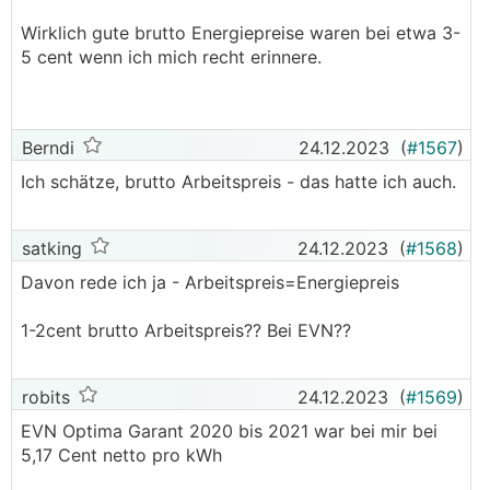
Vermutlich wird es aber dann auch bei EVN
Wirklich gute brutto Energiepreise waren bei etwa 3-
hoffentlich attraktivere Tarife geben...
5 cent wenn ich mich recht erinnere.
Berndi
24.12.2023
(
#1567
)
Ich schätze, brutto Arbeitspreis - das hatte ich auch.
satking
24.12.2023
(
#1568
)
Davon rede ich ja - Arbeitspreis=Energiepreis
1-2cent brutto Arbeitspreis?? Bei EVN??
robits
24.12.2023
(
#1569
)
EVN Optima Garant 2020 bis 2021 war bei mir bei
5,17 Cent netto pro kWh