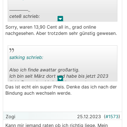
──────..
cete8 schrieb:
.
.
Sorry, waren 13,90 Cent all in., grad online
Wenn ich bedenke das ich bis vor 2 Jahren
nachgesehen. Aber trotzdem sehr günstig gewesen.
eigentlich die letzten Jahre bei EVN einen Fixtarif
mit 10 Cent hatte (wohlgemerkt all inkl.) dann
erinnern mich die HOURLY Tarife sehr daran und
ich überlege stark im Sommer zu wechseln.
satking schrieb:
Vermutlich wird es aber dann auch bei EVN
hoffentlich attraktivere Tarife geben...
Also ich finde awattar großartig.
───────────────
Ich bin seit März dort und habe bis jetzt 2023
.
.
(inkl. Dezember bis jetzt) knapp unter
das wäre etwa 1-2 cent/kWh brutto Energiepreis.
Das ist echt ein super Preis. Denke das ich nach der
17cent/kWh alles inkl.(MwSt., Netzkosten) an
Irgendwie glaub ich dir das nicht!
Bindung auch wechseln werde.
Stromkosten für den reinen Bezug (etwa
8000kWh)
Wirklich gute brutto Energiepreise waren bei
Das finde ich voll in Ordnung.
etwa 3-5 cent wenn ich mich recht erinnere.
Zogi
25.12.2023
(
#1573
)
Kann mir jemand raten ob ich richtig liege. Mein