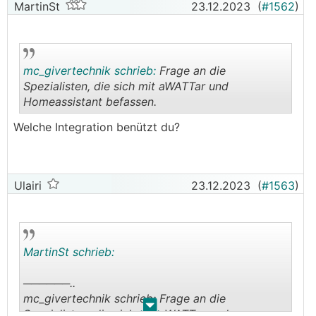
MartinSt
23.12.2023
(
#1562
)
mc_givertechnik schrieb:
Frage an die
Spezialisten, die sich mit aWATTar und
Homeassistant befassen.
.
.
Welche Integration benützt du?
Ulairi
23.12.2023
(
#1563
)
MartinSt schrieb:
──────..
mc_givertechnik schrieb: Frage an die
.
.
Spezialisten, die sich mit aWATTar und