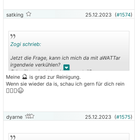
satking
25.12.2023
(
#1574
)
Zogi schrieb:
Jetzt die Frage, kann ich mich da mit aWATTar
irgendwie verkühlen?
.
.
Oder überwiegt der Jahresvorteil?
🔮
Meine
is grad zur Reinigung.
Wenn sie wieder da is, schau ich gern für dich rein
🤷🏻‍♂️
😆
dyarne
25.12.2023
(
#1575
)