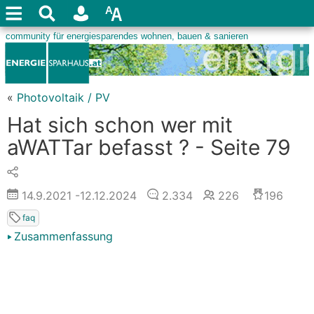
«
Photovoltaik / PV
Hat sich schon wer mit
aWATTar befasst ? - Seite 79
14.9.2021
-12.12.2024
2.334
226
196
faq
Zusammenfassung