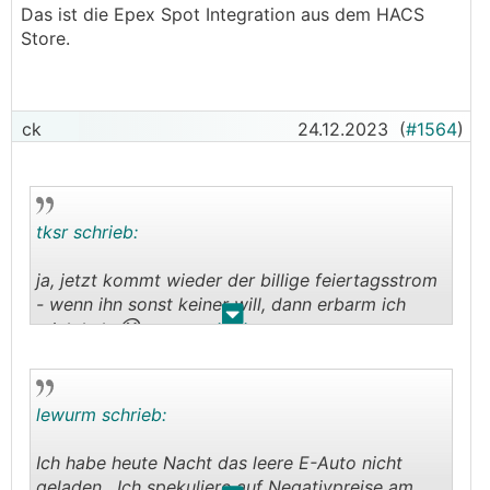
Das ist die Epex Spot Integration aus dem HACS
Homeassistant befassen.
Store.
───────────────
Welche Integration benützt du?
ck
24.12.2023
(
#1564
)
tksr schrieb:
ja, jetzt kommt wieder der billige feiertagsstrom
- wenn ihn sonst keiner will, dann erbarm ich
.
.
😆
mich halt
lewurm schrieb:
Ich habe heute Nacht das leere E-Auto nicht
geladen. Ich spekuliere auf Negativpreise am