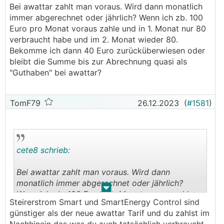
Bei awattar zahlt man voraus. Wird dann monatlich
immer abgerechnet oder jährlich? Wenn ich zb. 100
Euro pro Monat voraus zahle und in 1. Monat nur 80
verbraucht habe und im 2. Monat wieder 80.
Bekomme ich dann 40 Euro zurücküberwiesen oder
bleibt die Summe bis zur Abrechnung quasi als
"Guthaben" bei awattar?
TomF79
26.12.2023
(
#1581
)
cete8 schrieb:
Bei awattar zahlt man voraus. Wird dann
monatlich immer abgerechnet oder jährlich?
.
.
Wenn ich zb. 100 Euro pro Monat voraus zahle
Steirerstrom Smart und SmartEnergy Control sind
und in 1. Monat nur 80 verbraucht habe und im 2.
günstiger als der neue awattar Tarif und du zahlst im
Monat wieder 80. Bekomme ich dann 40 Euro