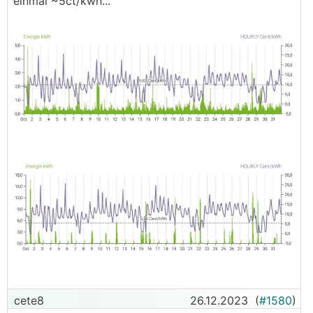
einmal ~5ct/kwh...
cete8
26.12.2023
(
#1580
)