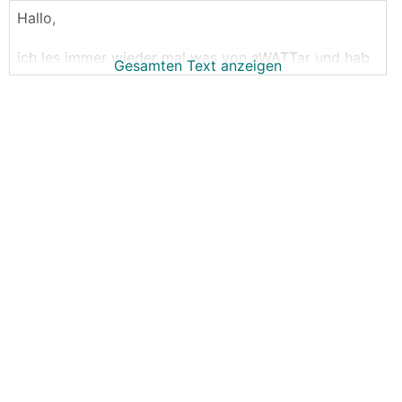
Hallo,
ich les immer wieder mal was von aWATTar und hab
Gesamten Text anzeigen
da jetzt etwas recherchiert.
Die bieten einen stündlichen Tarif mit EPEX Spot +
10ct/kWh an - laut eigenem Chart beläuft sich so der
aktuelle (14.09.2021) Strompreis auf durchschnittlich
20ct/kWh (brutto) ... dazu dann noch die
Netzgebühren (nochmal ca. 10 ct) - bin ich auf einem
Strompreis von gut 30ct (brutto).
Wie soll das denn jemals ökonomisch funktionieren ?
Ich bin derzeit beim grünstmöglichen
Ökostromanbieter Österreichs und zahle keine
22ct/kWh.
Das Thema mit den potentiell negativen
Strompreisen bei aWATTar ist ja auch ein Blödsinn
wenn man zum EPEX Marktpreis immer noch 10ct +