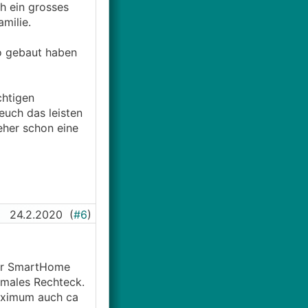
h ein grosses
milie.
o gebaut haben
chtigen
euch das leisten
eher schon eine
24.2.2020
(
#6
)
der SmartHome
rmales Rechteck.
Maximum auch ca