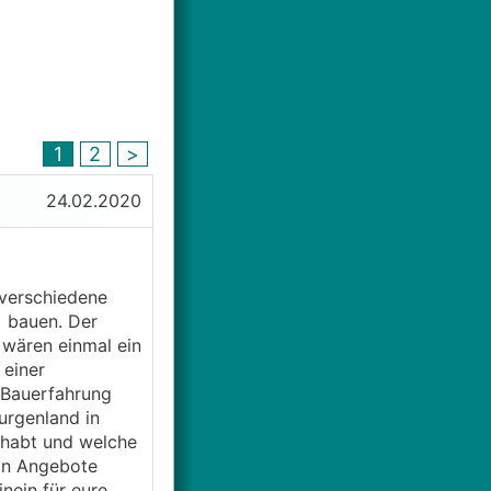
1
2
>
24.02.2020
 verschiedene
) bauen. Der
 wären einmal ein
 einer
 Bauerfahrung
urgenland in
 habt und welche
lan Angebote
nein für eure