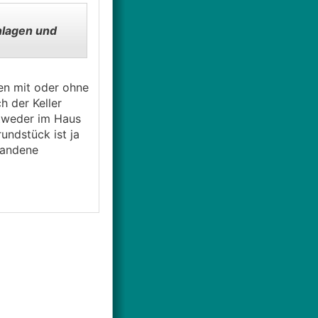
lagen und
en mit oder ohne
h der Keller
ntweder im Haus
undstück ist ja
handene