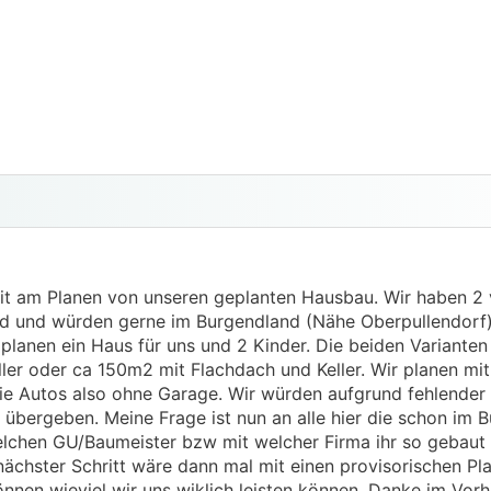
eit am Planen von unseren geplanten Hausbau. Wir haben 2
sind und würden gerne im Burgendland (Nähe Oberpullendorf
planen ein Haus für uns und 2 Kinder. Die beiden Varianten
er oder ca 150m2 mit Flachdach und Keller. Wir planen mit
e Autos also ohne Garage. Wir würden aufgrund fehlender
übergeben. Meine Frage ist nun an alle hier die schon im B
elchen GU/Baumeister bzw mit welcher Firma ihr so gebaut
nächster Schritt wäre dann mal mit einen provisorischen P
nen wieviel wir uns wiklich leisten können. Danke im Vorhi