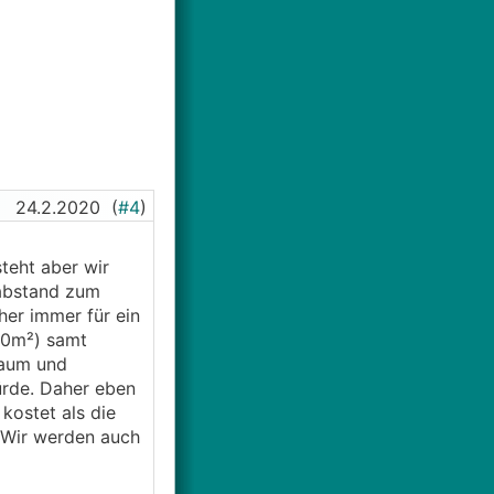
24.2.2020
(
#4
)
teht aber wir
 abstand zum
her immer für ein
40m²) samt
raum und
ürde. Daher eben
 kostet als die
 Wir werden auch