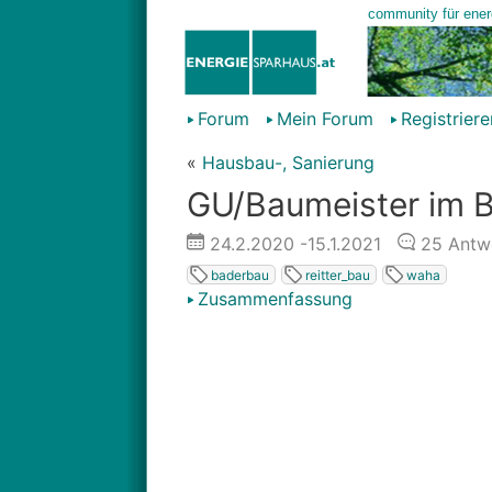
Forum
Mein Forum
Registriere
«
Hausbau-, Sanierung
GU/Baumeister im 
24.2.2020
-15.1.2021
25
Antw
baderbau
reitter_bau
waha
Zusammenfassung