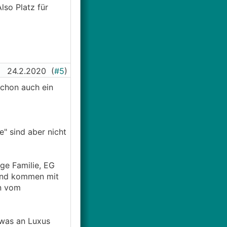
so Platz für
24.2.2020
(
#5
)
schon auch ein
" sind aber nicht
ige Familie, EG
 und kommen mit
n vom
was an Luxus