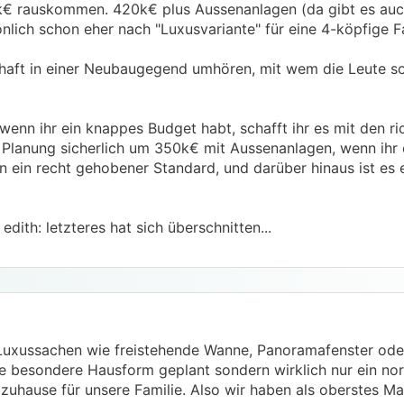
k€ rauskommen. 420k€ plus Aussenanlagen (da gibt es auc
önlich schon eher nach "Luxusvariante" für eine 4-köpfige Fa
chaft in einer Neubaugegend umhören, mit wem die Leute s
wenn ihr ein knappes Budget habt, schafft ihr es mit den ri
Planung sicherlich um 350k€ mit Aussenanlagen, wenn ihr 
ein recht gehobener Standard, und darüber hinaus ist es 
dith: letzteres hat sich überschnitten...
so Luxussachen wie freistehende Wanne, Panoramafenster o
ine besondere Hausform geplant sondern wirklich nur ein no
s zuhause für unsere Familie. Also wir haben als oberstes 