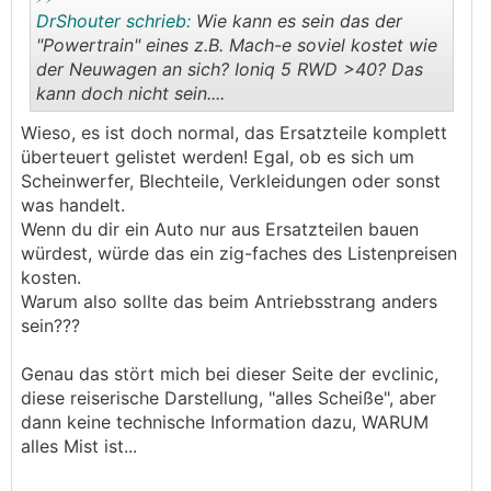
https://evclinic.eu/2025/01/19/ultimate-ev-ice-an
DrShouter schrieb:
Wie kann es sein das der
d-hybrid-comparison/
"Powertrain" eines z.B. Mach-e soviel kostet wie
der Neuwagen an sich? Ioniq 5 RWD >40? Das
😉
kann doch nicht sein....
.
.
🤔
Aber hochinteressant.
Wieso, es ist doch normal, das Ersatzteile komplett
überteuert gelistet werden! Egal, ob es sich um
Scheinwerfer, Blechteile, Verkleidungen oder sonst
was handelt.
Wenn du dir ein Auto nur aus Ersatzteilen bauen
würdest, würde das ein zig-faches des Listenpreisen
kosten.
Warum also sollte das beim Antriebsstrang anders
sein???
Genau das stört mich bei dieser Seite der evclinic,
diese reiserische Darstellung, "alles Scheiße", aber
dann keine technische Information dazu, WARUM
alles Mist ist...