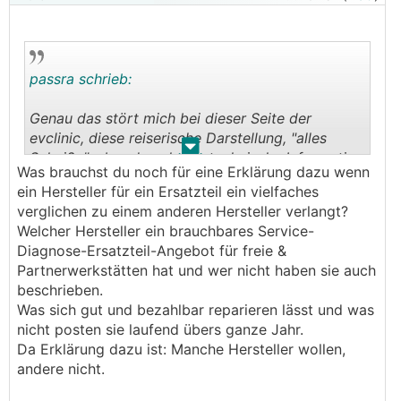
Wenn du dir ein Auto nur aus Ersatzteilen bauen
würdest, würde das ein zig-faches des
Listenpreisen kosten.
Warum also sollte das beim Antriebsstrang
passra schrieb:
anders sein???
Genau das stört mich bei dieser Seite der
Genau das stört mich bei dieser Seite der
evclinic, diese reiserische Darstellung, "alles
evclinic, diese reiserische Darstellung, "alles
.
.
Scheiße", aber dann keine technische Information
Scheiße", aber dann keine technische Information
Was brauchst du noch für eine Erklärung dazu wenn
dazu, WARUM alles Mist ist...
dazu, WARUM alles Mist ist...
ein Hersteller für ein Ersatzteil ein vielfaches
verglichen zu einem anderen Hersteller verlangt?
Welcher Hersteller ein brauchbares Service-
Diagnose-Ersatzteil-Angebot für freie &
Partnerwerkstätten hat und wer nicht haben sie auch
beschrieben.
Was sich gut und bezahlbar reparieren lässt und was
nicht posten sie laufend übers ganze Jahr.
Da Erklärung dazu ist: Manche Hersteller wollen,
andere nicht.