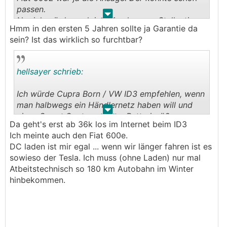
passen.
.
.
Nur ich würde auch intuitiv eher von Stellantis
Hmm in den ersten 5 Jahren sollte ja Garantie da
wegbleiben...
sein? Ist das wirklich so furchtbar?
hellsayer schrieb:
Ich würde Cupra Born / VW ID3 empfehlen, wenn
man halbwegs ein Händlernetz haben will und
.
.
einen Sweet Spot aus Platz, Batterigröße,
Da geht's erst ab 36k los im Internet beim ID3
Fahrverhalten (Hinterradantrieb!) bevorzugt. Ich
Ich meinte auch den Fiat 600e.
würde mich an Chinesen erst in ca. 5 Jahren
DC laden ist mir egal ... wenn wir länger fahren ist es
herantrauen, wenn schon mehr Infos bez.
sowieso der Tesla. Ich muss (ohne Laden) nur mal
Garantie, Service, Wartung, etc bekannt ist. Kona
Atbeitstechnisch so 180 km Autobahn im Winter
EV wäre mir zu langsam DC, Fiat 500e viiiiel zu
hinbekommen.
klein wenn du vom A3 kommst und auch nur
halbwegs den Platz genutzt hast.