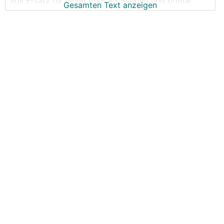
Soll Ersatz für einen Audi A3 werden und primär
Gesamten Text anzeigen
Strecken bis etwa 5 bis 200km am Tag
Geladen wird mit PV. Budget um die 30k
Aktuell bin ich beim Kona EV oder Fiat 600e.
Gibts Vorschläge? Empfehlungen?