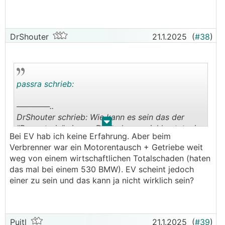
DrShouter
21.1.2025
(
#38
)
passra schrieb:
──────..
DrShouter schrieb: Wie kann es sein das der
.
.
"Powertrain" eines z.B. Mach-e soviel kostet wie
Bei EV hab ich keine Erfahrung. Aber beim
der Neuwagen an sich? Ioniq 5 RWD >40? Das
Verbrenner war ein Motorentausch + Getriebe weit
kann doch nicht sein....
weg von einem wirtschaftlichen Totalschaden (haten
───────────────
das mal bei einem 530 BMW). EV scheint jedoch
einer zu sein und das kann ja nicht wirklich sein?
Wieso, es ist doch normal, das Ersatzteile
komplett überteuert gelistet werden! Egal, ob es
sich um Scheinwerfer, Blechteile, Verkleidungen
oder sonst was handelt.
Puitl
21.1.2025
(
#39
)