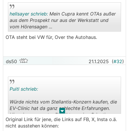
hellsayer schrieb:
Mein Cupra kennt OTAs außer
aus dem Prospekt nur aus der Werkstatt und
vom Hörensagen ...
.
.
OTA steht bei VW für, Over the Autohaus.
ds50
21.1.2025
(
#32
)
Puitl schrieb:
Würde nichts vom Stellantis-Konzern kaufen, die
EV-Clinic hat da ganz schlechte Erfahrungen.
.
.
Hier ein neuer guter Bericht um eine Orientierung
Original Link für jene, die Links auf FB, X, Insta o.ä.
zu haben:
nicht ausstehen können:
https://www.facebook.com/share/p/1E7L2Hs4V