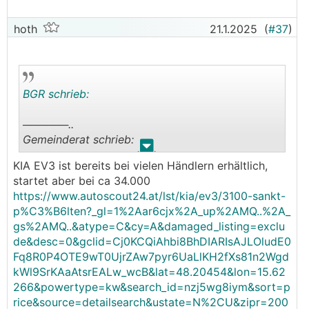
hoth
21.1.2025
(
#37
)
BGR schrieb:
──────..
Gemeinderat schrieb:
.
.
KIA EV3 ist bereits bei vielen Händlern erhältlich,
Den Kia EV3 gibts ja mit kleinem Akku auch.
startet aber bei ca 34.000
Skoda Elroq wäre keine Idee?
https://www.autoscout24.at/lst/kia/ev3/3100-sankt-
───────────────
p%C3%B6lten?_gl=1%2Aar6cjx%2A_up%2AMQ..%2A_
gs%2AMQ..&atype=C&cy=A&damaged_listing=exclu
Ja wäre es. Gibt's nur beides nicht vor Mai.
de&desc=0&gclid=Cj0KCQiAhbi8BhDIARIsAJLOludE0
Fq8R0P4OTE9wT0UjrZAw7pyr6UaLlKH2fXs81n2Wgd
kWl9SrKAaAtsrEALw_wcB&lat=48.20454&lon=15.62
266&powertype=kw&search_id=nzj5wg8iym&sort=p
rice&source=detailsearch&ustate=N%2CU&zipr=200