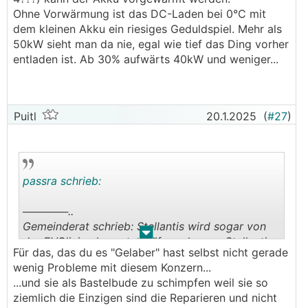
Ohne Vorwärmung ist das DC-Laden bei 0°C mit
dem kleinen Akku ein riesiges Geduldspiel. Mehr als
50kW sieht man da nie, egal wie tief das Ding vorher
entladen ist. Ab 30% aufwärts 40kW und weniger...
Puitl
20.1.2025
(
#27
)
passra schrieb:
──────..
Gemeinderat schrieb: Stellantis wird sogar von
.
.
der EVClinic abgeraten ("If you have a Stellantis
Für das, das du es "Gelaber" hast selbst nicht gerade
car, god may help you"!).
wenig Probleme mit diesem Konzern...
───────────────
...und sie als Bastelbude zu schimpfen weil sie so
ziemlich die Einzigen sind die Reparieren und nicht
ja,ja, das Gelaber der kroatischen Bastelbude...