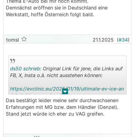
Thema E-Auto bei mir hoch kommt.
Demnächst eröffnen sie in Deutschland eine
Werkstatt, hoffe Österreich folgt bald.
tomsl
21.1.2025
(
#34
)
ds50 schrieb:
Original Link für jene, die Links auf
FB, X, Insta o.ä. nicht ausstehen können:
https://evclinic.eu/2025/01/19/ultimate-ev-ice-an
.
.
d-hybrid-comparison/
Das bestätigt leider meine sehr durchwachsenen
Erfahrungen mit MG bzw. dem Händler (Denzel).
😉
Stand jetzt würde ich eher zu VAG greifen.
🤔
Aber hochinteressant.