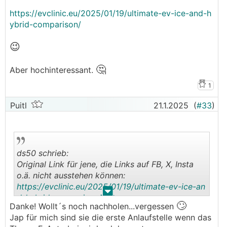
F/
https://evclinic.eu/2025/01/19/ultimate-ev-ice-and-h
ybrid-comparison/
😉
🤔
Aber hochinteressant.
1
Puitl
21.1.2025
(
#33
)
ds50 schrieb:
Original Link für jene, die Links auf FB, X, Insta
o.ä. nicht ausstehen können:
https://evclinic.eu/2025/01/19/ultimate-ev-ice-an
.
.
d-hybrid-comparison/
🙄
Danke! Wollt´s noch nachholen...vergessen
Jap für mich sind sie die erste Anlaufstelle wenn das