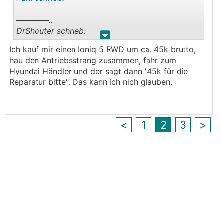
──────..
DrShouter schrieb:
.
.
Ich kauf mir einen Ioniq 5 RWD um ca. 45k brutto,
Bei EV hab ich keine Erfahrung. Aber beim
hau den Antriebsstrang zusammen, fahr zum
Verbrenner war ein Motorentausch + Getriebe
Hyundai Händler und der sagt dann "45k für die
weit weg von einem wirtschaftlichen
Reparatur bitte". Das kann ich nich glauben.
Totalschaden (haten das mal bei einem 530
BMW). EV scheint jedoch einer zu sein und das
kann ja nicht wirklich sein?
───────────────
<
1
2
3
>
Kommt wie immer auf die Marke und das Auto
drauf an. Bei Tesla z.B. bist was das betrifft sehr
gut aufgestellt und auch von einem Totalschaden
weg.