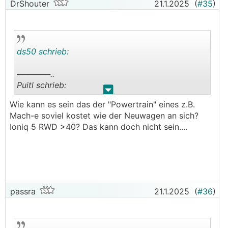
DrShouter
21.1.2025
(
#35
)
ds50 schrieb:
──────..
Puitl schrieb:
.
.
Wie kann es sein das der "Powertrain" eines z.B.
Würde nichts vom Stellantis-Konzern kaufen, die
Mach-e soviel kostet wie der Neuwagen an sich?
EV-Clinic hat da ganz schlechte Erfahrungen.
Ioniq 5 RWD >40? Das kann doch nicht sein....
Hier ein neuer guter Bericht um eine Orientierung
zu haben:
https://www.facebook.com/share/p/1E7L2Hs4V
F/
───────────────
passra
21.1.2025
(
#36
)
Original Link für jene, die Links auf FB, X, Insta
o.ä. nicht ausstehen können: