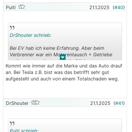
Puitl
21.1.2025
(
#40
)
DrShouter schrieb:
Bei EV hab ich keine Erfahrung. Aber beim
Verbrenner war ein Motorentausch + Getriebe
.
.
weit weg von einem wirtschaftlichen
Kommt wie immer auf die Marke und das Auto drauf
Totalschaden (haten das mal bei einem 530
an. Bei Tesla z.B. bist was das betrifft sehr gut
BMW). EV scheint jedoch einer zu sein und das
aufgestellt und auch von einem Totalschaden weg.
kann ja nicht wirklich sein?
DrShouter
21.1.2025
(
#41
)
Puitl schrieb: