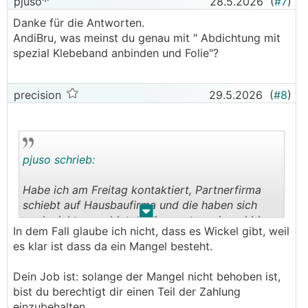
pjuso
28.5.2026
(
#7
)
Danke für die Antworten.
AndiBru, was meinst du genau mit " Abdichtung mit
spezial Klebeband anbinden und Folie"?
precision
29.5.2026
(
#8
)
pjuso schrieb:
Habe ich am Freitag kontaktiert, Partnerfirma
schiebt auf Hausbaufirma und die haben sich
.
.
noch nicht gemeldet.. na ja, warten wir mal bis
In dem Fall glaube ich nicht, dass es Wickel gibt, weil
Di.
es klar ist dass da ein Mangel besteht.
Habe ein bisschen Angst, dass sie sich
Dein Job ist: solange der Mangel nicht behoben ist,
gegenseitig die Schuld geben und der Kunde hier
bist du berechtigt dir einen Teil der Zahlung
🤬
der Ge
ist, kein Bock darauf
einzubehalten.