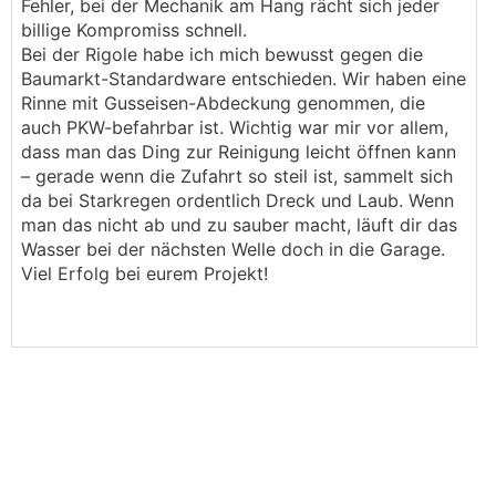
Fehler, bei der Mechanik am Hang rächt sich jeder
die kompakte Bauweise. Ich hatte bei meiner
billige Kompromiss schnell.
Recherche auch den Experten-Tipp bekommen,
Bei der Rigole habe ich mich bewusst gegen die
mir in solchen Situationen die Lösungen von
Baumarkt-Standardware entschieden. Wir haben eine
KRISPOL näher anzusehen. Mein Architekt
Rinne mit Gusseisen-Abdeckung genommen, die
meinte, dass man bei so einer exponierten Lage
auch PKW-befahrbar ist. Wichtig war mir vor allem,
auf Hersteller setzen sollte, die schon seit über
dass man das Ding zur Reinigung leicht öffnen kann
30 Jahren am Markt sind, weil die technische
– gerade wenn die Zufahrt so steil ist, sammelt sich
Ausgereiftheit bei den Komponenten einfach
da bei Starkregen ordentlich Dreck und Laub. Wenn
stimmt. Gerade bei einem Rolltor mit
man das nicht ab und zu sauber macht, läuft dir das
Außenkasten ist der Platzgewinn durch die
Wasser bei der nächsten Welle doch in die Garage.
Montage vor dem Sturz massiv, was am Hang oft
Viel Erfolg bei eurem Projekt!
der einzige Weg ist.
Wichtig ist nur, dass man bei der Planung der
Gebäudehülle direkt den Wandanschluss
mitdenkt. Wenn das sauber ausgeführt ist, hat
man bei hochwertigen Systemen auch keine
Probleme mit der Dichtigkeit. Habt ihr euch bei
der Rigole eigentlich für eine Standard-Lösung
entschieden oder was Spezialisiertes