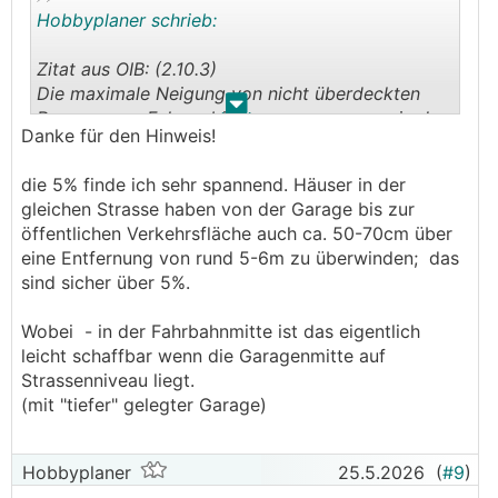
Hobbyplaner schrieb:
Zitat aus OIB: (2.10.3)
Die maximale Neigung von nicht überdeckten
.
.
Rampen von Fahrverbindungen, gemessen in der
Danke für den Hinweis!
Fahrbahnmitte, darf 15 %, von überdeckten oder
beheizten Rampen von Fahrverbindungen 18 %
die 5% finde ich sehr spannend. Häuser in der
nicht überschreiten. Im Bereich von 5,00 m ab
gleichen Strasse haben von der Garage bis zur
der öffentlichen Verkehrsfläche darf die Neigung
öffentlichen Verkehrsfläche auch ca. 50-70cm über
der
eine Entfernung von rund 5-6m zu überwinden; das
Rampen von Fahrverbindungen nicht mehr als 5
sind sicher über 5%.
% betragen.
Wobei - in der Fahrbahnmitte ist das eigentlich
Fazit: so nicht zulässig!
leicht schaffbar wenn die Garagenmitte auf
Strassenniveau liegt.
(mit "tiefer" gelegter Garage)
Hobbyplaner
25.5.2026
(
#9
)