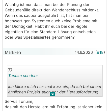
Wichtig ist nur, dass man bei der Planung der
Gebäudehülle direkt den Wandanschluss mitdenkt.
Wenn das sauber ausgeführt ist, hat man bei
hochwertigen Systemen auch keine Probleme mit
der Dichtigkeit. Habt ihr euch bei der Rigole
eigentlich für eine Standard-Lösung entschieden
oder was Spezialisiertes genommen?
MarkFeh
14.6.2026
(
#18
)
Tonuim schrieb:
Ich klinke mich hier mal kurz ein, da ich bei einem
ähnlichen Projekt auch vor der Herausforderung
.
.
mit dem Gefälle stand.
Servus Tonuim,
das mit den Herstellern mit Erfahrung ist sicher kein
MarkFeh hat absolut recht mit dem Hinweis auf