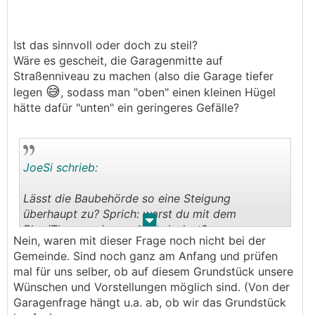
unmöglich.
Edith: meinst du die Straße hat 15%
Ist das sinnvoll oder doch zu steil?
Längsneigung oder 15°?
Wäre es gescheit, die Garagenmitte auf
Straßenniveau zu machen (also die Garage tiefer
Bei 15° (knapp 26%) würde ich dort ehrlich
😅
legen
, sodass man "oben" einen kleinen Hügel
gesagt überlegen ob man überhaupt sinnvoll
hätte dafür "unten" ein geringeres Gefälle?
bauen will. Das ist ja in keiner Norm so
akzeptabel als Straßenlängsneigung. Laut deiner
Skizze sind es ca 16%, nicht °. Der steilere Teil
dürfte allerdings an den 20% Steigung kratzen,
JoeSi schrieb:
kein Bemmerl.
Lässt die Baubehörde so eine Steigung
überhaupt zu? Sprich: warst du mit dem
.
.
Plan/Thema schonmal vorab dort?
Nein, waren mit dieser Frage noch nicht bei der
Gemeinde. Sind noch ganz am Anfang und prüfen
mal für uns selber, ob auf diesem Grundstück unsere
Wünschen und Vorstellungen möglich sind. (Von der
Garagenfrage hängt u.a. ab, ob wir das Grundstück