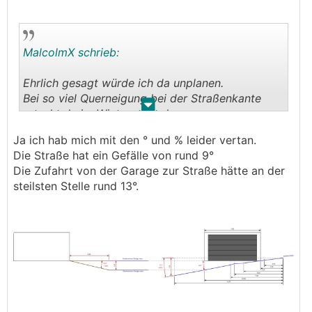
MalcolmX schrieb:
Ehrlich gesagt würde ich da unplanen.
Bei so viel Querneigung bei der Straßenkante
.
.
rutscht du im Winter einfach weg.
Unsere Straße hat nur 4-5% Längsneigung und
Ja ich hab mich mit den ° und % leider vertan.
das ist schon problematisch im Winter zum quer
Die Straße hat ein Gefälle von rund 9°
rausfahren wenn es wirklich rutschig ist.
Die Zufahrt von der Garage zur Straße hätte an der
steilsten Stelle rund 13°.
Ich seh da schon die bekannte Szene vom
😅
Düringer vor Augen
Du musst ja auch zur Garage und zur Straße hin
ausrunden. Zeichne dir den kritischen Schnitt als
Längenprofil heraus. Aber auf Straßenseite die
15% Längsneigung quer zu befahren ist in
Wahrheit nie leiwand und im Winter oft