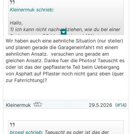
Kleinermuk schrieb:
Hallo,
1) ich kann nicht nachvollziehen, wie du bei einer
.
.
Breite von ca. 7,5 Meter bei rund 10%
Wir haben auch eine aehnliche Situation (nur steiler)
Straßengefälle auf einen Höhenunterschied von
und planen gerade die Garageneinfahrt mit einem
1,25 Meter kommst. Ich komme zu einem
aehnlichen Ansatz. versuchen uns gerade am
Höhenunterschied von 75cm. Vielleicht
gleichen Ansatz. Danke fuer die Photos! Taeuscht es
interpretiere ich die Zeichnung auch nicht
oder ist das der gepflasterte Teil beim Uebergang
richtig.
von Asphalt auf Pflaster noch nicht ganz eben (quer
2) Ich hatte auch mit einer sehr ähnlichen
zur Fahrrichtung)?
Situation zu tun. Über die Physik kann man halt
nicht hinweg. So schaut meine
Kompromisslösung aus. Mit einem normalen
Auto kein Problem. Ein tiefergelegter
Kleinermuk
29.5.2026
(
#14
)
Sportwagen liegt wahrscheinlich auf der
😊
Bodenplatte auf.
Die Alternative wäre, dass man die schiefe Ebene
auf die Länge der Einfahrt auf den ca. 5 Metern
broesl schrieb:
Taeuscht es oder ist das der