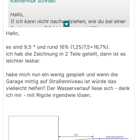
Kleinermuk schrieb:
Hallo,
1) ich kann nicht nachvollziehen, wie du bei einer
.
.
Breite von ca. 7,5 Meter bei rund 10%
Hallo,
Straßengefälle auf einen Höhenunterschied von
1,25 Meter kommst. Ich komme zu einem
es sind 9,5 ° und rund 16% (1,25/7,5=16,7%).
Höhenunterschied von 75cm. Vielleicht
Ich hab die Zeichnung in 2 Teile geteilt, dann ist es
interpretiere ich die Zeichnung auch nicht
leichter lesbar.
richtig.
habe mich nun ein wenig gespielt und wenn die
Garage mittig auf Straßenniveau ist würde das
vielleicht helfen? Der Wasserverlauf liese sich - denk
ich mir - mit Rigole irgendwie lösen.