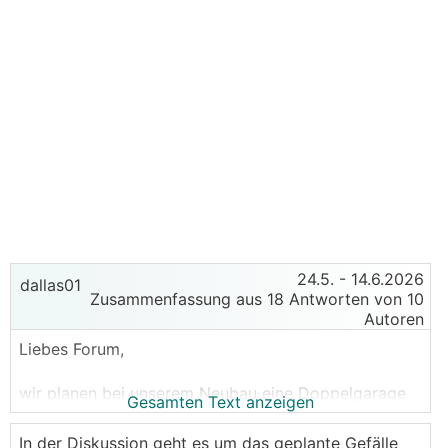
24.5.
- 14.6.2026
dallas01
Zusammenfassung aus 18 Antworten von 10
Autoren
Liebes Forum,
wir planen bei unserem Neubau eine Doppelgarage
Gesamten Text anzeigen
welche genau 90° zum Strassenverlauf steht. Von
der Straße zur Garage sind es 5,25m.
In der Diskussion geht es um das geplante Gefälle