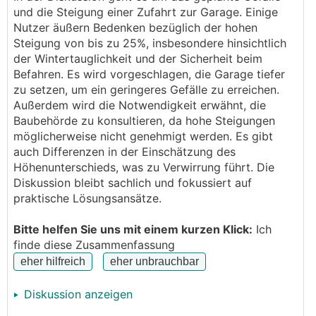
Herausfordernd ist, dass die Straße ein Gefälle von
und die Steigung einer Zufahrt zur Garage. Einige
ca. 15°. Wir müssten mit den 5,25m eine
Nutzer äußern Bedenken bezüglich der hohen
Höhendifferenz von rund 1,3m ausgleichen.
Steigung von bis zu 25%, insbesondere hinsichtlich
der Wintertauglichkeit und der Sicherheit beim
Ist das machbar und sinnvoll? was meint ihr?
Befahren. Es wird vorgeschlagen, die Garage tiefer
Sollen wir uns eine andere Lösung überlegen?
zu setzen, um ein geringeres Gefälle zu erreichen.
Außerdem wird die Notwendigkeit erwähnt, die
vielen Dank!
Baubehörde zu konsultieren, da hohe Steigungen
dallas
möglicherweise nicht genehmigt werden. Es gibt
auch Differenzen in der Einschätzung des
Höhenunterschieds, was zu Verwirrung führt. Die
Diskussion bleibt sachlich und fokussiert auf
praktische Lösungsansätze.
Bitte helfen Sie uns mit einem kurzen Klick:
Ich
finde diese Zusammenfassung
Diskussion anzeigen