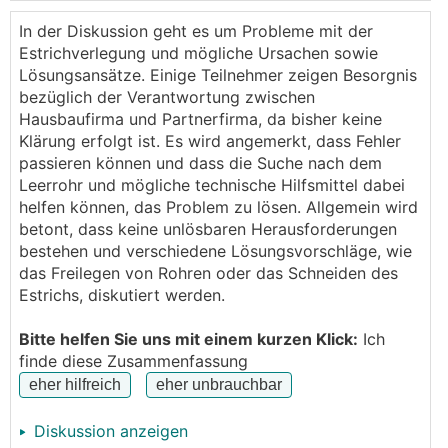
Heizungs- und Elektroinstallation ab Bodenplatte.
Die Fundamentplatte wurde von einer Partnerfirma
In der Diskussion geht es um Probleme mit der
gebaut.
Estrichverlegung und mögliche Ursachen sowie
Nun wollten wir letzte Woche den Wasseranschluss
Lösungsansätze. Einige Teilnehmer zeigen Besorgnis
herstellen. Dabei hat sich herausgestellt, dass das
bezüglich der Verantwortung zwischen
Leerrohr für die Wasserhauptzuleitung mit dem
Hausbaufirma und Partnerfirma, da bisher keine
Estrich einbetoniert bzw. zubetoniert wurde.
Klärung erfolgt ist. Es wird angemerkt, dass Fehler
Vermutlich war es zugepickt, übersehen und ab
passieren können und dass die Suche nach dem
Fundament nicht verlängert. Laut Plan gibt es im
Leerrohr und mögliche technische Hilfsmittel dabei
Technikraum 3 Leerrohre: für die
helfen können, das Problem zu lösen. Allgemein wird
Wasserhauptzuleitung, Garten und Garage.
betont, dass keine unlösbaren Herausforderungen
🤯
Übrig geblieben sind aber nur 2
bestehen und verschiedene Lösungsvorschläge, wie
Jetzt habe ich 3 Fragen:
das Freilegen von Rohren oder das Schneiden des
🤬
Wie kann sowas passieren?
Estrichs, diskutiert werden.
Ich habe extra die Partnerfirma vom Hausanbieter
genommen, obwohl sie teurer war, damit alles
Bitte helfen Sie uns mit einem kurzen Klick:
Ich
untereinander abgestimmt ist und genau sowas nicht
finde diese Zusammenfassung
passiert.
Was kann man jetzt machen?
Wer ist schuld?
Diskussion anzeigen