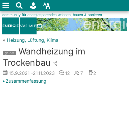
«
Heizung, Lüftung, Klima
Wandheizung im
·gelöst·
Trockenbau
15.9.2021
-21.11.2023
12
7
2
Zusammenfassung