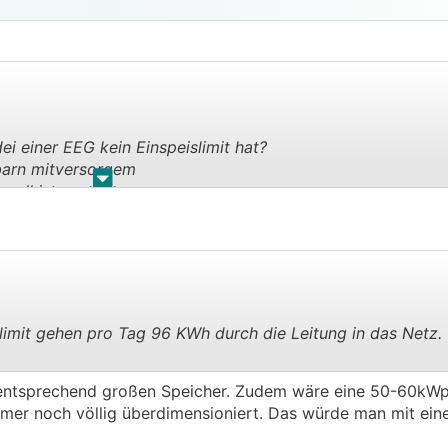
i einer EEG kein Einspeislimit hat?
arn mitversorgem
.
.
oll ist...
elimit gehen pro Tag 96 KWh durch die Leitung in das Netz.
.
.
 entsprechend großen Speicher. Zudem wäre eine 50-60kW
mmer noch völlig überdimensioniert. Das würde man mit ei