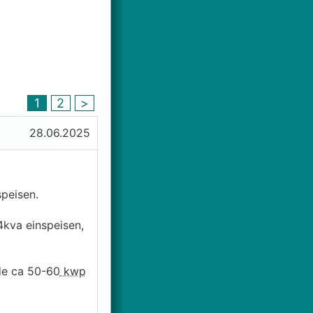
1
2
>
28.06.2025
peisen.
4kva einspeisen,
de ca 50-60
kwp