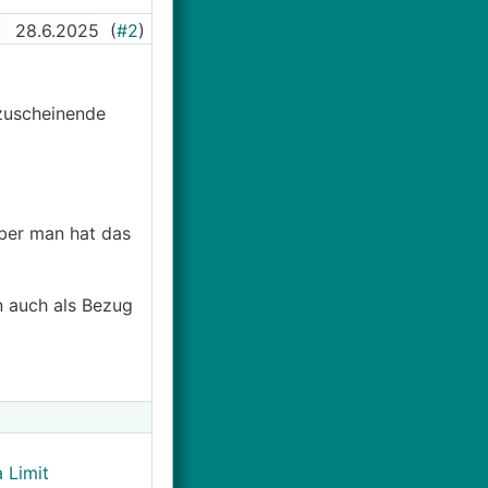
28.6.2025
(
#2
)
zuscheinende
aber man hat das
an auch als Bezug
 Limit