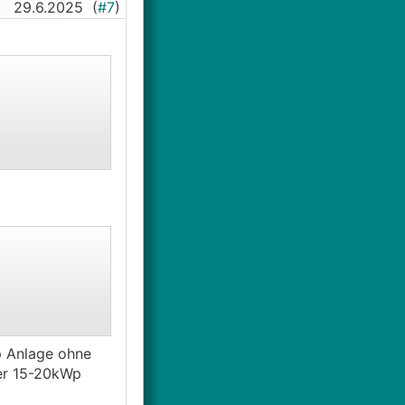
29.6.2025
(
#7
)
p Anlage ohne
ner 15-20kWp