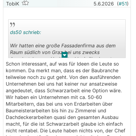
TobiK
5.6.2026
(
#51
)
Herr Handwerker aber doppelt soviel verdient
wie sonst, wurde da nicht bedacht.
ds50 schrieb:
Wir hatten eine große Fassadenfirma aus dem
Raum südlich von Graz bei uns zwecks
.
.
Angebotslegung. Und obwohl wir überhaupt
Schon interessant, auf was für Ideen die Leute so
nicht darauf hingewiesen hatten hat der
kommen. Da merkt man, dass es der Baubranche
Verkäufer von sich aus bei der Legung des
teilweise noch zu gut geht. Von den ausführenden
Angebotes gesagt, wieviel wir zu zahlen hätten,
Unternehmen bei uns hat keiner nur ansatzweise
und das aber die Hälfte ohne Rechnung wäre,
angedeutet, dass Schwarzarbeit eine Option wäre.
aber auf den Schwarz-Anteil auch die MWSt. zu
Wir haben ein Unternehmen mit ca. 50-60
zahlen wäre. (?????) Im Endeffekt hätten wir eine
Mitarbeitern, das bei uns von Erdarbeiten über
Ersparnis von lächerlichen 10-15% gehabt.
Baumeisterarbeiten bis hin zu Zimmerei und
Dachdeckerarbeiten quasi den gesamten Ausbau
Wäre meine Frau da nicht gerade zwischen Tür
macht, für die ist Schwarzarbeit glaube ich einfach
und Angel mit anderen Arbeiten eingedeckt
nicht rentabel. Die Leute haben nichts von, der Chef
gewesen (der kam ja ohne Termin vorbei),