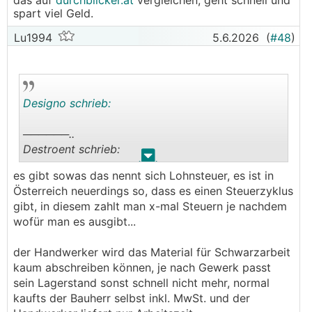
das auf
durchblicker.at
vergleichen, geht schnell und
spart viel Geld.
Lu1994
5.6.2026
(
#48
)
Designo schrieb:
──────..
Destroent schrieb:
.
.
es gibt sowas das nennt sich Lohnsteuer, es ist in
Viele Leute arbeiten für das Eigenheim sehr hart.
Österreich neuerdings so, dass es einen Steuerzyklus
Wenn man das jetzt alles so streng sieht wie du
gibt, in diesem zahlt man x-mal Steuern je nachdem
es gerne hättest, würde sich die Hälfte in
wofür man es ausgibt...
Österreich fragen: Für was Arbeite ich noch?
Schadet nicht nur der Arbeitsmoral, sondern
der Handwerker wird das Material für Schwarzarbeit
würde über kurz oder lang auch die Wirtschaft
kaum abschreiben können, je nach Gewerk passt
treffen, auch wenn man es nicht glaubt. Unterm
sein Lagerstand sonst schnell nicht mehr, normal
Strich ist das Geld das du den Pfuscher zahlst e
kaufts der Bauherr selbst inkl. MwSt. und der
schon versteuert und wenn er was kauft wirds