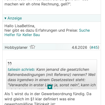
machen wir eh ohne Rechnung, gell?".
▾ Anzeige
Hallo LisaBettina,
hier gibt es dazu Erfahrungen und Preise:
Suche
Helfer für Keller Bau
Hobbyplaner
4.6.2026
(
#45
)
taliesin schrieb:
Kann jemand die gesetzlichen
Rahmenbedingungen (mit Referenz) nennen? Weil
dass irgendwo in einem Gesetzestext steht:
"Verwandte in erster Linie ja, sonst nein", kann ich
.
.
mir beim besten Willen nicht vorstellen.
Als 1. wirst du in der Gewerbeordnung fündig. Da
wird gleich im §1 klar definiert was eine
Vielleicht nutzen wir die Gelegenheit und
gewerbsmäßige Tätigkeit ist: