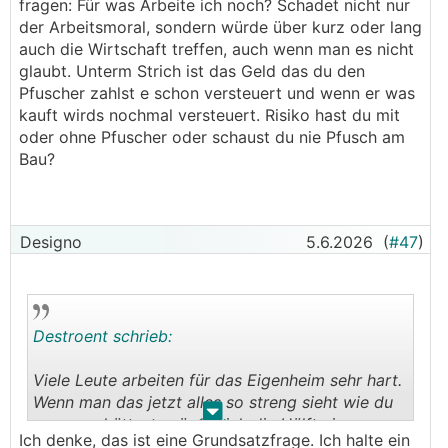
fragen: Für was Arbeite ich noch? Schadet nicht nur
Eine Bude halb im Pfusch in die Landschaft zu
der Arbeitsmoral, sondern würde über kurz oder lang
stellen, weil es sich sonst nicht ausgeht, ist halt
auch die Wirtschaft treffen, auch wenn man es nicht
erstens ein Betrug an der
glaubt. Unterm Strich ist das Geld das du den
Gesellschaft/Volkswirtschaft/dem Sozialsystem
Pfuscher zahlst e schon versteuert und wenn er was
(etc.) und zweitens ohnehin schon eine
kauft wirds nochmal versteuert. Risiko hast du mit
fragwürdige Idee, weil man dann - in der Regel -
oder ohne Pfuscher oder schaust du nie Pfusch am
ohnehin eine so finanziell angespannte Situation
Bau?
hat, daß keine aussergewöhnlichen und
unvorhergehenen Ausgaben mehr dazukommen
dürfen. Da war doch erst vor ein paar Wochen
eine diesbezügliche Diskussion hier im Forum, wo
Designo
5.6.2026
(
#47
)
auch der Großteil der User dem TE davon
abgeraten hat, sich dieses Risiko anzutun. Wenn
man ordentlich pfuschen lässt, obwohl man es
sich eigentlich auch anders leisten könnte, dann
Destroent schrieb:
ist man imho einfach nur gierig und egoistisch.
Mag es auch geben. Aber egal, wie man zu
Viele Leute arbeiten für das Eigenheim sehr hart.
diesem Thema nun stehen mag: Es ändert nichts
Wenn man das jetzt alles so streng sieht wie du
an der Gesetzeslage. Da können wir auch drüber
.
.
es gerne hättest, würde sich die Hälfte in
diskutieren, ob man nicht doch a bissl angsoffen
Ich denke, das ist eine Grundsatzfrage. Ich halte ein
Österreich fragen: Für was Arbeite ich noch?