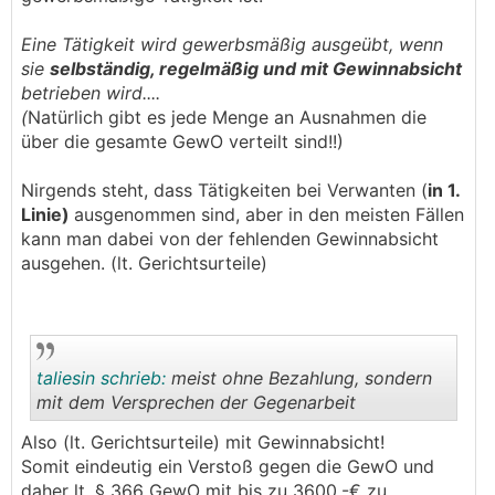
diskutieren das seriös (und ev. weniger
emotional)?!
Eine Tätigkeit wird gewerbsmäßig ausgeübt, wenn
sie
selbständig, regelmäßig und mit Gewinnabsicht
betrieben wird....
(
Natürlich gibt es jede Menge an Ausnahmen die
über die gesamte GewO verteilt sind!!)
Nirgends steht, dass Tätigkeiten bei Verwanten (
in 1.
Linie)
ausgenommen sind, aber in den meisten Fällen
kann man dabei von der fehlenden Gewinnabsicht
ausgehen. (lt. Gerichtsurteile)
taliesin schrieb:
meist ohne Bezahlung, sondern
mit dem Versprechen der Gegenarbeit
Also (lt. Gerichtsurteile) mit Gewinnabsicht!
.
.
Somit eindeutig ein Verstoß gegen die GewO und
daher lt. § 366 GewO mit bis zu 3600,-€ zu