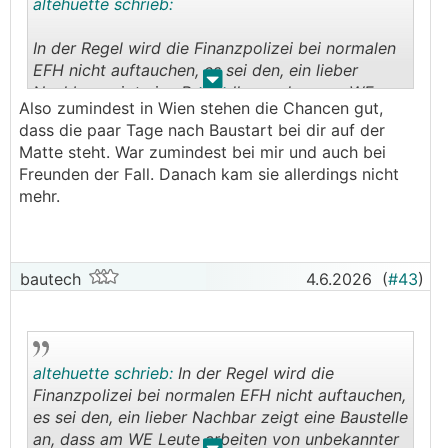
altehuette schrieb:
In der Regel wird die Finanzpolizei bei normalen
EFH nicht auftauchen, es sei den, ein lieber
.
.
Nachbar zeigt eine Baustelle an, dass am WE
Also zumindest in Wien stehen die Chancen gut,
Leute arbeiten von unbekannter Herkunft.
dass die paar Tage nach Baustart bei dir auf der
Matte steht. War zumindest bei mir und auch bei
Freunden der Fall. Danach kam sie allerdings nicht
mehr.
bautech
4.6.2026
(
#43
)
altehuette schrieb:
In der Regel wird die
Finanzpolizei bei normalen EFH nicht auftauchen,
es sei den, ein lieber Nachbar zeigt eine Baustelle
an, dass am WE Leute arbeiten von unbekannter