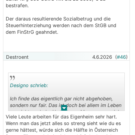
bestrafen.
Der daraus resultierende Sozialbetrug und die
Steuerhinterziehung werden nach dem StGB und
dem FinStrG geahndet.
Destroent
4.6.2026
(
#46
)
Designo schrieb:
Ich finde das eigentlich gar nicht abgehoben,
sondern nur fair. Das ist doch bei allem im Leben
.
.
so, nicht nur beim Hausbauen: Man muss es sich
Viele Leute arbeiten für das Eigenheim sehr hart.
leisten können. Ich kann mir auch kein Haus am
Wenn man das jetzt alles so streng sieht wie du es
See oder einen Lamborghini leisten, darum hab
gerne hättest, würde sich die Hälfte in Österreich
ich auch keinen. Man kann halt nicht alles haben.