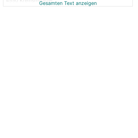
4550 Kremsmünster.
Gesamten Text anzeigen
Falls wer wen kennt....
l.leitner76@gmail.com