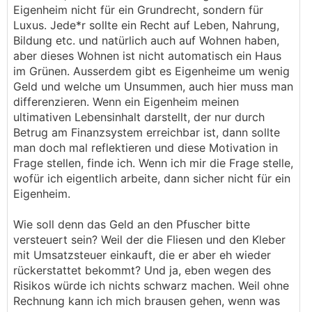
autofahren soll oder nicht beim Einkaufen ein
Eigenheim nicht für ein Grundrecht, sondern für
Schadet nicht nur der Arbeitsmoral, sondern
paar Artikel an der Kasse vorbeischmuggeln darf.
Luxus. Jede*r sollte ein Recht auf Leben, Nahrung,
würde über kurz oder lang auch die Wirtschaft
Etwas anderes ist Schwarzarbeit eigentlich nicht.
Bildung etc. und natürlich auch auf Wohnen haben,
treffen, auch wenn man es nicht glaubt. Unterm
Und nein, ich spreche hier natürlich nicht von
aber dieses Wohnen ist nicht automatisch ein Haus
Strich ist das Geld das du den Pfuscher zahlst e
Hilfe in der Familie oder im Freundeskreis. Es
im Grünen. Ausserdem gibt es Eigenheime um wenig
schon versteuert und wenn er was kauft wirds
geht um "das machen wir eh ohne Rechnung,
Geld und welche um Unsummen, auch hier muss man
nochmal versteuert. Risiko hast du mit oder ohne
gell?".
differenzieren. Wenn ein Eigenheim meinen
Pfuscher oder schaust du nie Pfusch am Bau?
ultimativen Lebensinhalt darstellt, der nur durch
Betrug am Finanzsystem erreichbar ist, dann sollte
man doch mal reflektieren und diese Motivation in
Frage stellen, finde ich. Wenn ich mir die Frage stelle,
wofür ich eigentlich arbeite, dann sicher nicht für ein
Eigenheim.
Wie soll denn das Geld an den Pfuscher bitte
versteuert sein? Weil der die Fliesen und den Kleber
mit Umsatzsteuer einkauft, die er aber eh wieder
rückerstattet bekommt? Und ja, eben wegen des
Risikos würde ich nichts schwarz machen. Weil ohne
Rechnung kann ich mich brausen gehen, wenn was