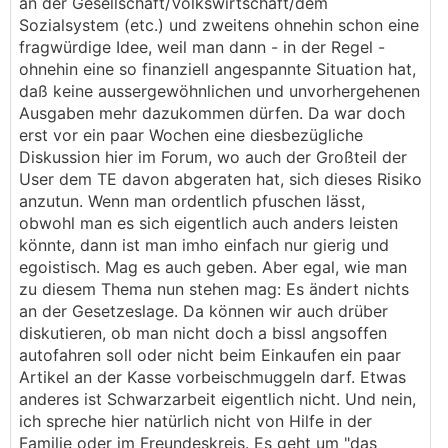
an der Gesellschaft/Volkswirtschaft/dem
Sozialsystem (etc.) und zweitens ohnehin schon eine
fragwürdige Idee, weil man dann - in der Regel -
ohnehin eine so finanziell angespannte Situation hat,
daß keine aussergewöhnlichen und unvorhergehenen
Ausgaben mehr dazukommen dürfen. Da war doch
erst vor ein paar Wochen eine diesbezügliche
Diskussion hier im Forum, wo auch der Großteil der
User dem TE davon abgeraten hat, sich dieses Risiko
anzutun. Wenn man ordentlich pfuschen lässt,
obwohl man es sich eigentlich auch anders leisten
könnte, dann ist man imho einfach nur gierig und
egoistisch. Mag es auch geben. Aber egal, wie man
zu diesem Thema nun stehen mag: Es ändert nichts
an der Gesetzeslage. Da können wir auch drüber
diskutieren, ob man nicht doch a bissl angsoffen
autofahren soll oder nicht beim Einkaufen ein paar
Artikel an der Kasse vorbeischmuggeln darf. Etwas
anderes ist Schwarzarbeit eigentlich nicht. Und nein,
ich spreche hier natürlich nicht von Hilfe in der
Familie oder im Freundeskreis. Es geht um "das