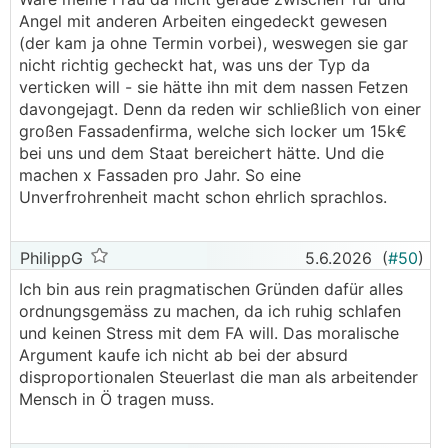
Wie soll denn das Geld an den Pfuscher bitte
Angel mit anderen Arbeiten eingedeckt gewesen
versteuert sein? Weil der die Fliesen und den
(der kam ja ohne Termin vorbei), weswegen sie gar
Kleber mit Umsatzsteuer einkauft, die er aber eh
nicht richtig gecheckt hat, was uns der Typ da
wieder rückerstattet bekommt? Und ja, eben
verticken will - sie hätte ihn mit dem nassen Fetzen
wegen des Risikos würde ich nichts schwarz
davongejagt. Denn da reden wir schließlich von einer
machen. Weil ohne Rechnung kann ich mich
großen Fassadenfirma, welche sich locker um 15k€
brausen gehen, wenn was ist. Mit Rechnung hat
bei uns und dem Staat bereichert hätte. Und die
man zumindest die Möglichkeit einer juristischen
machen x Fassaden pro Jahr. So eine
Intervention bzw. sollten gute Unternehmen auch
Unverfrohrenheit macht schon ehrlich sprachlos.
Versicherungen für solche Fälle haben.
Ausserdem möchte ich nicht in die Erklärungsnot
kommen, was passiert, wenn ein Pfuscher in
PhilippG
5.6.2026
(
#50
)
meinem Haus einen nennenswerten
"Arbeitsunfall" hat. Meiner bescheidenen
Ich bin aus rein pragmatischen Gründen dafür alles
Erfahrung nach ist Schwarzarbeit auch gar nicht
ordnungsgemäss zu machen, da ich ruhig schlafen
einmal so günstig. Die paar "Angebote", die ich
und keinen Stress mit dem FA will. Das moralische
bekommen habe, waren entweder mehr oder
Argument kaufe ich nicht ab bei der absurd
weniger gleich teuer wie bei anderen Anbietern
disproportionalen Steuerlast die man als arbeitender
mit Rechnung oder schlicht lächerlich, weil
Mensch in Ö tragen muss.
einfach nur die 20% USt. abgezogen wurde - daß
ich als Bauherr mir die dann zwar spare, der liebe