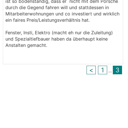
ist so bodenständig, dass er nicht mit dem Porsche
weswegen sie gar nicht richtig gecheckt hat, was
durch die Gegend fahren will und stattdessen in
uns der Typ da verticken will - sie hätte ihn mit
Mitarbeiterwohnungen und co investiert und wirklich
dem nassen Fetzen davongejagt. Denn da reden
ein faires Preis/Leistungsverhältnis hat.
wir schließlich von einer großen Fassadenfirma,
welche sich locker um 15k€ bei uns und dem
Fenster, Insti, Elektro (macht eh nur die Zuleitung)
Staat bereichert hätte. Und die machen x
und Spezialtiefbauer haben da überhaupt keine
Fassaden pro Jahr. So eine Unverfrohrenheit
Anstalten gemacht.
macht schon ehrlich sprachlos.
<
1
3
...