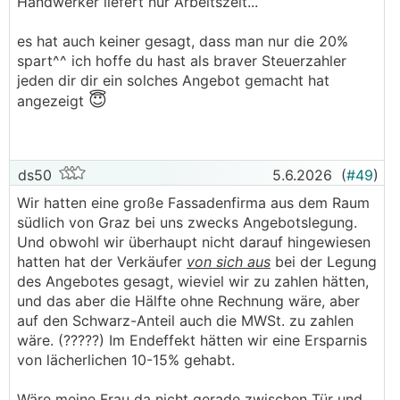
Handwerker liefert nur Arbeitszeit...
nochmal versteuert. Risiko hast du mit oder ohne
Pfuscher oder schaust du nie Pfusch am Bau?
es hat auch keiner gesagt, dass man nur die 20%
───────────────
spart^^ ich hoffe du hast als braver Steuerzahler
jeden dir dir ein solches Angebot gemacht hat
Ich denke, das ist eine Grundsatzfrage. Ich halte
😇
angezeigt
ein Eigenheim nicht für ein Grundrecht, sondern
für Luxus. Jede*r sollte ein Recht auf Leben,
Nahrung, Bildung etc. und natürlich auch auf
Wohnen haben, aber dieses Wohnen ist nicht
ds50
5.6.2026
(
#49
)
automatisch ein Haus im Grünen. Ausserdem gibt
Wir hatten eine große Fassadenfirma aus dem Raum
es Eigenheime um wenig Geld und welche um
südlich von Graz bei uns zwecks Angebotslegung.
Unsummen, auch hier muss man differenzieren.
Und obwohl wir überhaupt nicht darauf hingewiesen
Wenn ein Eigenheim meinen ultimativen
hatten hat der Verkäufer
von sich aus
bei der Legung
Lebensinhalt darstellt, der nur durch Betrug am
des Angebotes gesagt, wieviel wir zu zahlen hätten,
Finanzsystem erreichbar ist, dann sollte man
und das aber die Hälfte ohne Rechnung wäre, aber
doch mal reflektieren und diese Motivation in
auf den Schwarz-Anteil auch die MWSt. zu zahlen
Frage stellen, finde ich. Wenn ich mir die Frage
wäre. (?????) Im Endeffekt hätten wir eine Ersparnis
stelle, wofür ich eigentlich arbeite, dann sicher
von lächerlichen 10-15% gehabt.
nicht für ein Eigenheim.
Wäre meine Frau da nicht gerade zwischen Tür und