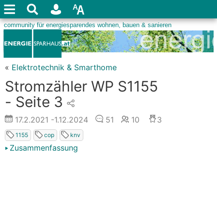
«
Elektrotechnik & Smarthome
Stromzähler WP S1155
- Seite 3
17.2.2021
-1.12.2024
51
10
3
1155
cop
knv
Zusammenfassung