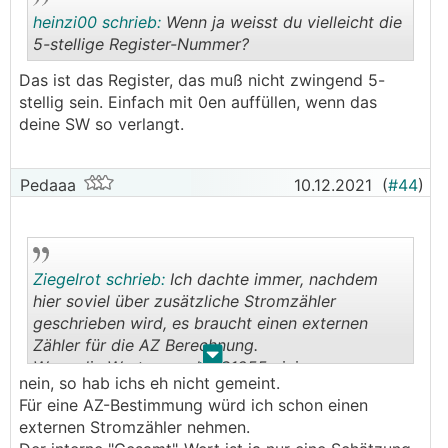
heinzi00 schrieb:
Wenn ja weisst du vielleicht die
5-stellige Register-Nummer?
Das ist das Register, das muß nicht zwingend 5-
.
.
stellig sein. Einfach mit 0en auffüllen, wenn das
deine SW so verlangt.
Pedaaa
10.12.2021
(
#44
)
Ziegelrot schrieb:
Ich dachte immer, nachdem
hier soviel über zusätzliche Stromzähler
geschrieben wird, es braucht einen externen
Zähler für die AZ Berechnung.
.
.
Wenn die Werte von der S1255 einigermassen
nein, so hab ichs eh nicht gemeint.
stimmen, wäre das für uns ausreichend.
Für eine AZ-Bestimmung würd ich schon einen
Danke für den Hinweis.
externen Stromzähler nehmen.