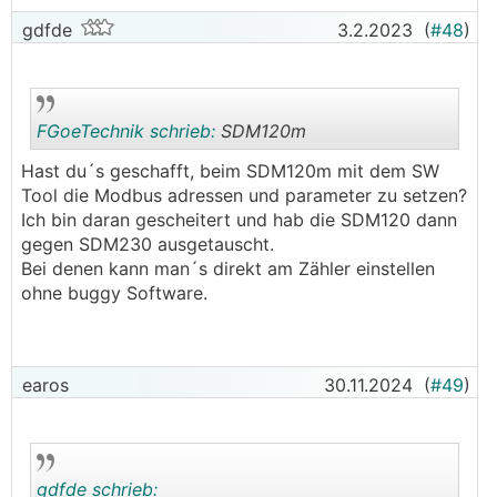
Probleme mit 9600 baud(mehr können die
gdfde
3.2.2023
(
#48
)
sdm230 nicht).
FGoeTechnik schrieb:
SDM120m
Hast du´s geschafft, beim SDM120m mit dem SW
Tool die Modbus adressen und parameter zu setzen?
.
.
Ich bin daran gescheitert und hab die SDM120 dann
gegen SDM230 ausgetauscht.
Bei denen kann man´s direkt am Zähler einstellen
ohne buggy Software.
earos
30.11.2024
(
#49
)
gdfde schrieb: