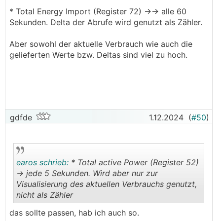
wieder der richtige Stand.
* Total Energy Import (Register 72) ->-> alle 60
Nachdem ich das delta für die Berechnung der
Sekunden. Delta der Abrufe wird genutzt als Zähler.
Arbeitszahlen und Verbräuche benutze, waren
diese natürlich verfälscht.
Aber sowohl der aktuelle Verbrauch wie auch die
gelieferten Werte bzw. Deltas sind viel zu hoch.
Lange rede, kurzer Sinn, es funktioniert richtig,
wenn man nur zyklisch abfrägt (bei mir jetzt alle
5 Minuten).
gdfde
1.12.2024
(
#50
)
earos schrieb:
* Total active Power (Register 52)
-> jede 5 Sekunden. Wird aber nur zur
Visualisierung des aktuellen Verbrauchs genutzt,
nicht als Zähler
.
.
das sollte passen, hab ich auch so.