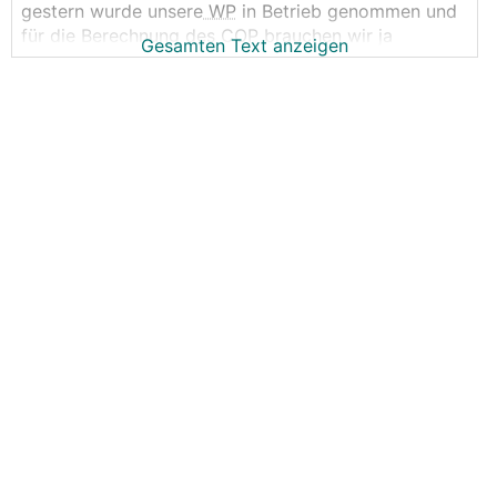
gestern wurde unsere
WP
in Betrieb genommen und
für die Berechnung des COP brauchen wir ja
Gesamten Text anzeigen
zwingend einen eigenen Stromzähler für die
WP
. Wir
haben als Versorgung ein 5 poliges und die
Steuerspannung seperat gelegt. Streng genommen
müsste man ja die Versorgung für die
Steuerspannung ja mitnehmen oder? Gibt es hier
eine kostengünstige Variante? Wir machen KNX, weiß
nicht ob das Sinn macht hier eventuell gleich etwas
automatisch zu rechnen.
Bekommt man den Wert für die Wärmemenge
eigentlich aus der
WP
raus?
Lg und vielen Dank,
Manuel