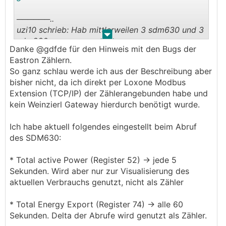
──────..
uzi10 schrieb: Hab mittlerweilen 3 sdm630 und 3
.
.
sdm230
Danke @gdfde für den Hinweis mit den Bugs der
───────────────
Eastron Zählern.
So ganz schlau werde ich aus der Beschreibung aber
Dank @uzi10 werkeln bei mir mittlerweile auch 3
bisher nicht, da ich direkt per Loxone Modbus
sdm230 und 1 sdm630 und das Weinzierl
Extension (TCP/IP) der Zählerangebunden habe und
Modbus-KNX Gateway, so weit so gut.
kein Weinzierl Gateway hierdurch benötigt wurde.
Ich bin aber leider auf einen Bug draufgekommen
sowohl beim sdm230 und auch sdm630
Ich habe aktuell folgendes eingestellt beim Abruf
draufgekommen.
des SDM630:
Ich hab das am Weinzierl so konfiguriert, dass
nach einer gewissen Änderung des kwh Standes
* Total active Power (Register 52) -> jede 5
(zb. alle 0,2 oder 0,5 kwh und zyklisch alle 30
Sekunden. Wird aber nur zur Visualisierung des
Minuten) der Stand geschickt werden soll.
aktuellen Verbrauchs genutzt, nicht als Zähler
In unregelmässigen Abständen (zwischen 6 und
12 Stunden) wird ein erhöhter kwh Stand
* Total Energy Export (Register 74) -> alle 60
übertragen (beim SDM630 2 kwh, beim 230 0,2
Sekunden. Delta der Abrufe wird genutzt als Zähler.
kwh), bei der nächsten Übertragung kommt dann