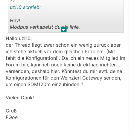
uzi10 schrieb:
Hey!
Modbus verkabelst du als linie.
.
.
Beim Weinzierl Device ein 120-160ohm
Hallo uzi10,
widerstand und am ende aller Modbus device
der Thread liegt zwar schon ein wenig zurück aber
auch einer(end oder reflexionswiderstand). Pull
ich stehe aktuell vor dem gleichen Problem. (Mit
up und Pull down brauchst du bei kurzer Länge
fehlt die Konfiguration!). Da ich ein neues Mitglied im
nicht.
Forum bin, kann ich noch keine direktnachrichten
Rein und raus musst du aus jeden zähler(oder nur
versenden, deshalb hier. Könntest du mir evtl. deine
kurzer Stich). 2 Drähte mit 0,8 bekommst du
Konfigurationen für den Weinzierl Gateway senden,
rein. Am besten verlöten. Sonst klemmen die
um einen SDM120m einzubinden ?
Zähler nicht gscheit und dann ist einer locker.
Schick mir eine pn mit deiner email und ich
Vielen Dank!
schick dir die ganze config und fotos. Ansonsten
bekommst du nur müll raus und keine Werte. Die
Gruß
Config hab ich von Weinzierl selber bekommen.
FGoe
Hab mittlerweilen 3 sdm630 und 3 sdm230 in
einer linie in einen Verteiler an einen GW laufen.
Lese ca an die 100 werte in einen Zug aus ohne