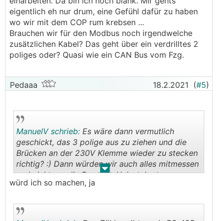
einarbeiten. Da bin ich noch blank. Mir gehts
eigentlich eh nur drum, eine Gefühl dafür zu haben
wo wir mit dem COP rum krebsen ...
Brauchen wir für den Modbus noch irgendwelche
zusätzlichen Kabel? Das geht über ein verdrilltes 2
poliges oder? Quasi wie ein CAN Bus vom Fzg.
Pedaaa
18.2.2021
(
#5
)
ManuelV schrieb:
Es wäre dann vermutlich
geschickt, das 3 polige aus zu ziehen und die
Brücken an der 230V Klemme wieder zu stecken
richtig? :) Dann würden wir auch alles mitmessen
.
.
und nicht nur die Pumpen, Heizstab etc.
würd ich so machen, ja