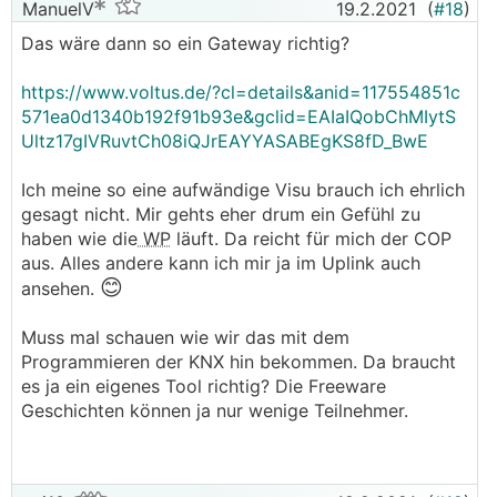
ManuelV
19.2.2021
(
#18
)
Das wäre dann so ein Gateway richtig?
https://www.voltus.de/?cl=details&anid=117554851c
571ea0d1340b192f91b93e&gclid=EAIaIQobChMIytS
Ultz17gIVRuvtCh08iQJrEAYYASABEgKS8fD_BwE
Ich meine so eine aufwändige Visu brauch ich ehrlich
gesagt nicht. Mir gehts eher drum ein Gefühl zu
haben wie die
WP
läuft. Da reicht für mich der COP
aus. Alles andere kann ich mir ja im Uplink auch
😊
ansehen.
Muss mal schauen wie wir das mit dem
Programmieren der KNX hin bekommen. Da braucht
es ja ein eigenes Tool richtig? Die Freeware
Geschichten können ja nur wenige Teilnehmer.