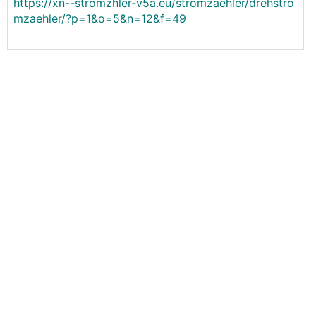
https://xn--stromzhler-v5a.eu/stromzaehler/drehstro
mzaehler/?p=1&o=5&n=12&f=49