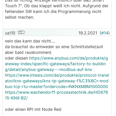
Das ist richtig. Anzeige vermutlich über B&J Smart
Touch 7". Ob das klappt weiß ich nicht. Aufgrund der
fehlenden SW kann ich die Programmierung nicht
selbst machen.
uzi10
19.2.2021
(
#14
)
nein das kann das nicht....
da brauchst du entweder so eine Schnittstelle(soll
aber bald rauskommen)
oder diesen
https://www.anybus.com/de/produkte/g
ateway-index/specific-gateways/factory-to-buildin
g/detail/anybus-gateway---modbus-auf-knx
https://www.intesis.com/de/produkte/protocol-transl
ator/knx-gateways/knx-tp-gateway-f%C3%BCr-mod
bus-tcp-rtu-master?ordercode=INKNXMBM1000000
https://www.wachendorff-prozesstechnik.de/HD678
15-KNX-B2/
oder einen RPI mit Node Red