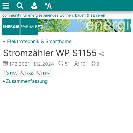
«
Elektrotechnik & Smarthome
Stromzähler WP S1155
17.2.2021
-1.12.2024
51
10
3
1155
cop
knv
Zusammenfassung