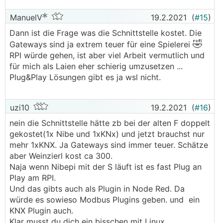
ManuelV
19.2.2021
(
#15
)
Dann ist die Frage was die Schnittstelle kostet. Die
🤣
Gateways sind ja extrem teuer für eine Spielerei
RPI würde gehen, ist aber viel Arbeit vermutlich und
für mich als Laien eher schierig umzusetzen ...
Plug&Play Lösungen gibt es ja wsl nicht.
uzi10
19.2.2021
(
#16
)
nein die Schnittstelle hätte zb bei der alten F doppelt
gekostet(1x Nibe und 1xKNx) und jetzt brauchst nur
mehr 1xKNX. Ja Gateways sind immer teuer. Schätze
aber Weinzierl kost ca 300.
Naja wenn Nibepi mit der S läuft ist es fast Plug an
Play am RPI.
Und das gibts auch als Plugin in Node Red. Da
würde es sowieso Modbus Plugins geben. und ein
KNX Plugin auch.
Klar musst du dich ein bisschen mit Linux