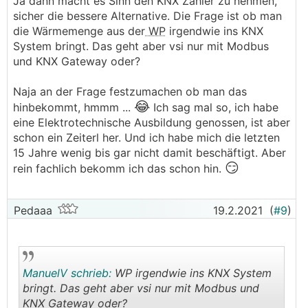
Ja dann macht es Sinn den KNX Zähler zu nehmen,
sicher die bessere Alternative. Die Frage ist ob man
die Wärmemenge aus der
WP
irgendwie ins KNX
System bringt. Das geht aber vsi nur mit Modbus
und KNX Gateway oder?
Naja an der Frage festzumachen ob man das
😂
hinbekommt, hmmm ...
Ich sag mal so, ich habe
eine Elektrotechnische Ausbildung genossen, ist aber
schon ein Zeiterl her. Und ich habe mich die letzten
15 Jahre wenig bis gar nicht damit beschäftigt. Aber
😏
rein fachlich bekomm ich das schon hin.
Pedaaa
19.2.2021
(
#9
)
ManuelV schrieb:
WP irgendwie ins KNX System
bringt. Das geht aber vsi nur mit Modbus und
KNX Gateway oder?