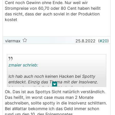
Cent noch Gewinn ohne Ende. Nur weil wir
Strompreise von 60,70 oder 80 Cent haben heißt
das nicht, dass der auch soviel in der Produktion
kostet
viermax
25.8.2022
(
#20
)
zmaier schrieb:
Ich hab auch noch keinen Hacken bei Spotty
entdeckt. Einzig das Thema mit der Insolvenz.
.
.
Ich speise seit Juli ein und hab die erste
Ok. Das ist aus Spottys Sicht natürlich verständlich.
Abrechung bekommen, Zahlungsziel ist 60 Tage.
Das heißt, im worst case muss man 2 Monate
abschreiben, sollte spotty in die Insolvenz schlittern.
Ich habe nachgefragt warum das so lange dauert
Bei aWattar bekomme ich das Geld immer schon
und möchte euch die Antwort nicht vorenthalten
rund um den 10. des Folgemonates.