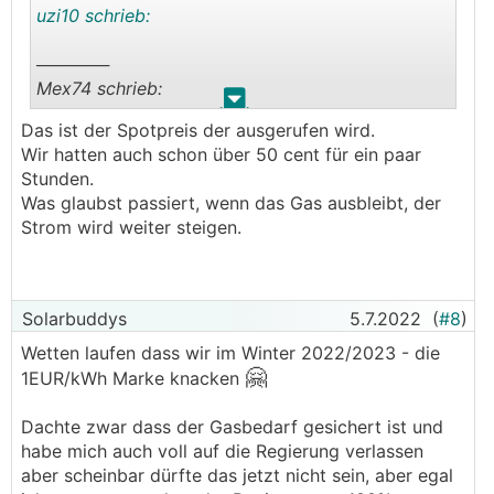
uzi10 schrieb:
──────
Mex74 schrieb:
.
.
Das ist der Spotpreis der ausgerufen wird.
Entschuldige aber bekomm das für die
Wir hatten auch schon über 50 cent für ein paar
Einspeisung
Stunden.
───────────────
Was glaubst passiert, wenn das Gas ausbleibt, der
Strom wird weiter steigen.
ja ich frag ja nur was die dann mit deinen Strom
machen, wenn sie den so teuer kaufen? Teuer
den deutschen verkaufen?
hab nirgends bei denen gelesen das man so viel
Solarbuddys
5.7.2022
(
#8
)
bekommt?
Wetten laufen dass wir im Winter 2022/2023 - die
🤗
1EUR/kWh Marke knacken
Dachte zwar dass der Gasbedarf gesichert ist und
habe mich auch voll auf die Regierung verlassen
aber scheinbar dürfte das jetzt nicht sein, aber egal