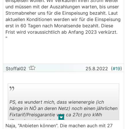
einspeisen wollen. Wir verkaufen Ihren Strom weiter
und müssen mit der Auszahlungen warten, bis unser
Stromabneher uns für die Einspeisung bezahlt. Laut
aktuellen Konditionen werden wir für die Einspeisung
erst in 60 Tagen nach Monatsende bezahlt. Diese
Frist wird voraussichtlich ab Anfang 2023 verkürzt.
"
Stoffal02
25.8.2022
(
#19
)
PS, es wundert mich, dass wienenergie (ich
hänge in NÖ an deren Netz) noch einen jährlichen
Fixtarif/Preisgarantie von ca 27ct pro kWh
.
.
(Energiepreis) anbieten kann, wo es anderswo
Naja, "Anbieten können". Die machen auch mit 27
schon das doppelte kostet......