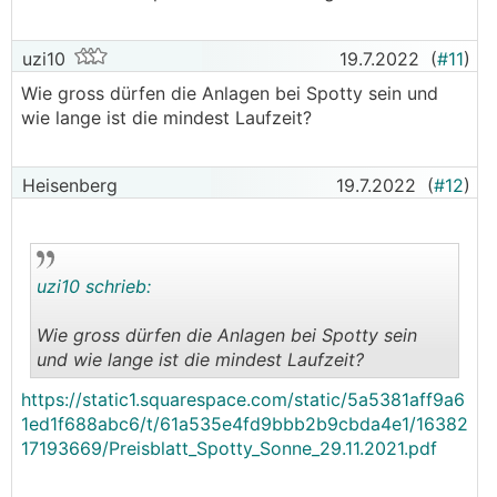
uzi10
19.7.2022
(
#11
)
Wie gross dürfen die Anlagen bei Spotty sein und
wie lange ist die mindest Laufzeit?
Heisenberg
19.7.2022
(
#12
)
uzi10 schrieb:
Wie gross dürfen die Anlagen bei Spotty sein
und wie lange ist die mindest Laufzeit?
.
.
https://static1.squarespace.com/static/5a5381aff9a6
1ed1f688abc6/t/61a535e4fd9bbb2b9cbda4e1/16382
17193669/Preisblatt_Spotty_Sonne_29.11.2021.pdf