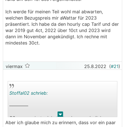
:
Ich werde für meinen Teil wohl mal abwarten,
"
welchen Bezugspreis mir aWattar für 2023
präsentiert. Ich habe da den hourly cap Tarif und der
Sie wüßten gerne, zu wann bei uns Guthaben
war 2019 gut 4ct, 2022 über 10ct und 2023 wird
ausgezahlt werden. Gerne erklären wir Ihnen
dann im November angekündigt. Ich rechne mit
dieses.
mindestes 30ct.
Eine Auszahlung Ihres Guthabens erfolgt
automatisch innerhalb von 60 Tagen nach
Rechnungserstellung auf die bei uns hinterlegte
viermax
25.8.2022
(
#21
)
Bankverbindung.
Warum ist dann auf den Rechnungen jedoch ein
Datum mit 30 Tagen angegeben?
Stoffal02 schrieb:
Laut unserer IT Abteilung ist es nicht möglich hier
──────
ein Datum von 60 Tagen zu hinterlegen, lediglich
30 wodurch dieses Datum angezeigt wird. Daher
.
.
PS, es wundert mich, dass wienenergie (ich
haben wir als eine Extranotiz die 60 Tage
Aber ich glaube mich zu erinnern, dass vor ein paar
hänge in NÖ an deren Netz) noch einen jährlichen
Zahlungsziel angegeben.