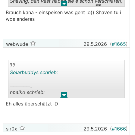
Shaving, den Rest haben sie e schon verschlafen,
.
.
😇
da könnten sie noch vorn dabei sein
Brauch kana - einspeisen was geht :o)) Shaven tu i
wos anderes
webwude
29.5.2026
(
#1665
)
Solarbuddys schrieb:
──────..
npalko schrieb:
.
.
Eh alles überschätzt :D
Mach ihnen mal lieber Dampf zum Thema Peak
Shaving, den Rest haben sie e schon verschlafen,
😇
da könnten sie noch vorn dabei sein
───────────────
sir0x
29.5.2026
(
#1666
)