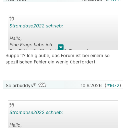
Stromdose2022 schrieb:
Hallo,
Eine Frage habe ich.
.
.
Der Fehler 8x58 wird nach Tausch des
Support? Ich glaube, das Forum ist bei einem so
Wechselrichters angezeigt. Die Messung sagt
spezifischen Fehler ein wenig überfordert.
-1%
Das verwirrt mich etwas. Ist das dann "vor" dem
ersten Optimierer ? 20 Stück sinds. Werden auch
erkannt.
Solarbuddys
10.6.2026
(
#1672
)
Stromdose2022 schrieb:
Hallo,