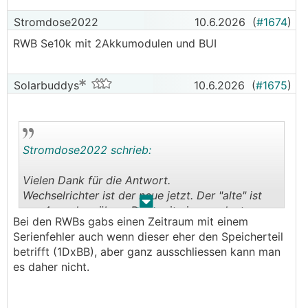
Stromdose2022
10.6.2026
(
#1674
)
RWB Se10k mit 2Akkumodulen und BUI
Solarbuddys
10.6.2026
(
#1675
)
Stromdose2022 schrieb:
Vielen Dank für die Antwort.
Wechselrichter ist der neue jetzt. Der "alte" ist
.
.
vor 4 wochen übern Bach mit ein paar lauten
Bei den RWBs gabs einen Zeitraum mit einem
Knalls.
Serienfehler auch wenn dieser eher den Speicherteil
Besteht die Möglichkeit das der "neue" von vorne
betrifft (1DxBB), aber ganz ausschliessen kann man
herein einen dc schaden hat ?
es daher nicht.
Habe ein isolationsmessgerät vom chef
mitgenommen und werde wie du sagst vom
Wechselrichter her anfangen auszuschliessen.