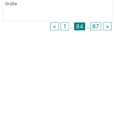
Grüße
<
1
84
87
>
...
...