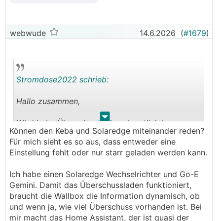
webwude
14.6.2026
(
#1679
)
Stromdose2022 schrieb:
Hallo zusammen,
.
.
Wird beim Überschussladen eigentlich immer
Können den Keba und Solaredge miteinander reden?
"aufgefüllt" ?
Für mich sieht es so aus, dass entweder eine
Oder gibt es da gesonderte Einstellungen die ich
Einstellung fehlt oder nur starr geladen werden kann.
noch nicht entdeckt habe ?
Eingestellt ist Überschuss nutzen dann holt er
Ich habe einen Solaredge Wechselrichter und Go-E
sich aber den "Rest" im Netz.
Gemini. Damit das Überschussladen funktioniert,
Aktiviere ich die Batterie holt er den Rest
braucht die Wallbox die Information dynamisch, ob
daraus.
und wenn ja, wie viel Überschuss vorhanden ist. Bei
Einphasig eingestellt mit der SolarEdge Keba
mir macht das Home Assistant, der ist quasi der
p30.