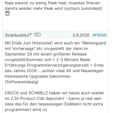
Naja waunst zu wenig Peak hast, muastas Shaven
──────..
damits wieder mehr Peak wird (optisch zumindest)
npalko schrieb:
😇
Mach ihnen mal lieber Dampf zum Thema Peak
Shaving, den Rest haben sie e schon verschlafen,
😇
da könnten sie noch vorn dabei sein
Solarbuddys
2.6.2026
(
#1668
)
───────────────
Mit Ende Juni (Intersolar) wird auch ein "Wetterguard
mit Vorhersage" etc vorgestellt der dann im
Brauch kana - einspeisen was geht :o)) Shaven tu
September 26 mit einem größeren Release
i wos anderes
vorgestellt/kommen soll + 2-3 Monate Reale
───────────────
Erfahrungs Programmierverzögerungserzeit = Ende
des Jahres 2026 ....sollten viele Alt und Neuanlagen
😜
Peak Shaving ist aber was anderes
Interessante Upgrades bekommen
(Softwaremässig)
DRÜCK und SCHMELZ haben wir heute auch wieder
im 2,5h Product-Call deponiert - kanns ja ned sein
dass des für den riessssssigen ÖsiMarkt nicht extra
programmiert wird :o)