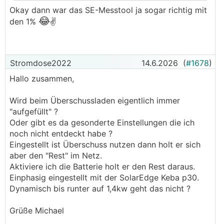
Optimierer. Gleich der erste im Strang.
Okay dann war das SE-Messtool ja sogar richtig mit
Ich habe ihn überbrückt. Jetzt läuft der
😂
den 1%
✌️
Wechselrichter wieder.
Danke für die Hilfe und Daumen hoch für die
👍
Solarbuddys
Stromdose2022
14.6.2026
(
#1678
)
Hallo zusammen,
Wird beim Überschussladen eigentlich immer
"aufgefüllt" ?
Oder gibt es da gesonderte Einstellungen die ich
noch nicht entdeckt habe ?
Eingestellt ist Überschuss nutzen dann holt er sich
aber den "Rest" im Netz.
Aktiviere ich die Batterie holt er den Rest daraus.
Einphasig eingestellt mit der SolarEdge Keba p30.
Dynamisch bis runter auf 1,4kw geht das nicht ?
Grüße Michael