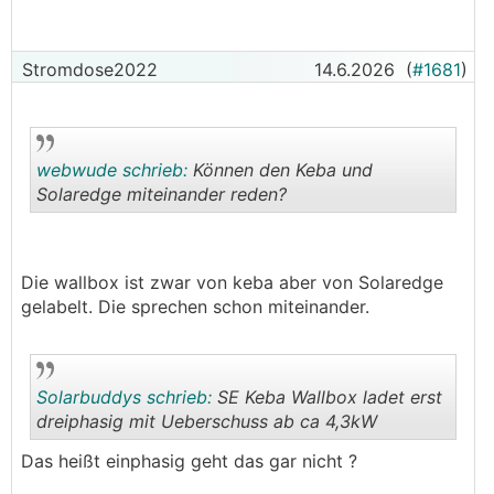
noch nicht entdeckt habe ?
Eingestellt ist Überschuss nutzen dann holt er
sich aber den "Rest" im Netz.
Stromdose2022
14.6.2026
(
#1681
)
Aktiviere ich die Batterie holt er den Rest
daraus.
Einphasig eingestellt mit der SolarEdge Keba
p30.
webwude schrieb:
Können den Keba und
Dynamisch bis runter auf 1,4kw geht das nicht ?
Solaredge miteinander reden?
Grüße Michael
.
.
Die wallbox ist zwar von keba aber von Solaredge
gelabelt. Die sprechen schon miteinander.
Solarbuddys schrieb:
SE Keba Wallbox ladet erst
dreiphasig mit Ueberschuss ab ca 4,3kW
Das heißt einphasig geht das gar nicht ?
.
.