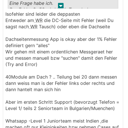
Eine Frage habe ich.
.
.
Der Fehler 8x58 wird nach Tausch des
Isofehler sind leider die deppasten
Wechselrichters angezeigt. Die Messung sagt
Entweder am
WR
die DC-Seite mit Fehler (weil Du
-1%
sagst nach
WR
Tausch) oder eben die Dachseite
Das verwirrt mich etwas. Ist das dann "vor" dem
ersten Optimierer ? 20 Stück sinds. Werden auch
Dachseitenmessung App is okay aber der 1% Fehler
erkannt.
definiert gern "alles"
Wir gehen mit einem ordentlichen Messgeraet her
und messen manuell bzw "suchen" damit den Fehler
(Try and Error)
40Module am Dach ? .. Teilung bei 20 dann messen
dann weiss man is der Fehler links oder rechts und
dann hantelt man sich hin
Aber im ersten Schritt Support (bevorzugt Telefon =
Level 1/ teils 2 Seniorteam in Bulgarien/Muenchen)
Whatsapp -Level 1 Juniorteam meist Indien ,die
machen oft nur Kleinigkeiten bzw nehmen Cases auf