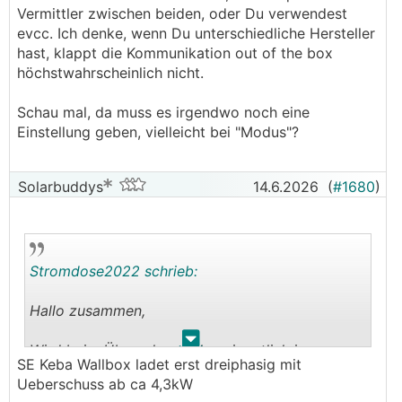
Vermittler zwischen beiden, oder Du verwendest
Dynamisch bis runter auf 1,4kw geht das nicht ?
evcc. Ich denke, wenn Du unterschiedliche Hersteller
hast, klappt die Kommunikation out of the box
Grüße Michael
höchstwahrscheinlich nicht.
Schau mal, da muss es irgendwo noch eine
Einstellung geben, vielleicht bei "Modus"?
Solarbuddys
14.6.2026
(
#1680
)
Stromdose2022 schrieb:
Hallo zusammen,
.
.
Wird beim Überschussladen eigentlich immer
SE Keba Wallbox ladet erst dreiphasig mit
"aufgefüllt" ?
Ueberschuss ab ca 4,3kW
Oder gibt es da gesonderte Einstellungen die ich