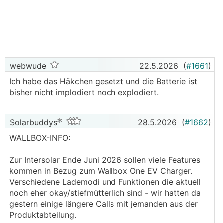
- Siehe da da wird auch das Thema Victron für viele
wieder uninteressant, uns freuts weil die
breite Masse was "einfaches" will, wenig
Geräte/Kabeln und alles aus einer Hand
- Die neuen Wallbox haben wir heute ausgepackt -
webwude
22.5.2026
(
#1661
)
Solaredge/KEBA - wir sind gespannt wie die
Ich habe das Häkchen gesetzt und die Batterie ist
Software ist :o) - ZEIT oh du liebe ZEIT zum Testen
bisher nicht implodiert noch explodiert.
bei den Anlagen
Solarbuddys
28.5.2026
(
#1662
)
WALLBOX-INFO:
Zur Intersolar Ende Juni 2026 sollen viele Features
kommen in Bezug zum Wallbox One EV Charger.
Verschiedene Lademodi und Funktionen die aktuell
noch eher okay/stiefmütterlich sind - wir hatten da
gestern einige längere Calls mit jemanden aus der
Produktabteilung.