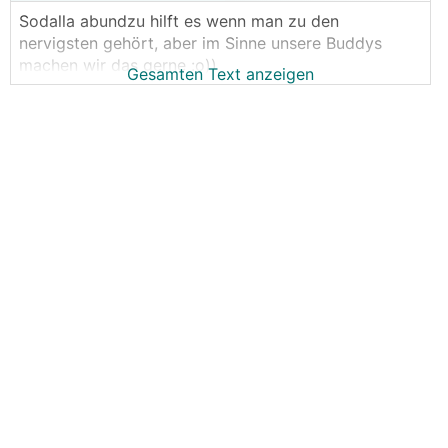
Sodalla abundzu hilft es wenn man zu den
nervigsten gehört, aber im Sinne unsere Buddys
machen wir das gerne :o))
Gesamten Text anzeigen
Vorgestern haben wir die Technischen Datenblätter
bekommen JUHUUU, für den neuen Wechselrichter,
die neue Netzumschaltbox (endlich mal was was
man auch ins Wohnzimmer hängen kann) und die
neuen Batterien.
Ich würds gern schon Online stellen aber wir dürfen
noch nicht, ausserdem sind die Englisch und das
😂
spricht ja keiner im österreichischen Forum
Kurz Umrissen:
- Wir FREUEN uns dass unser Sudern gefruchtet hat
(wir waren "sicher" der Grund wieso die Geräte so
kommen wies kommen - HAHA )
- Die Niederösterreichische Fraktion wird sich
FREUEN :o))