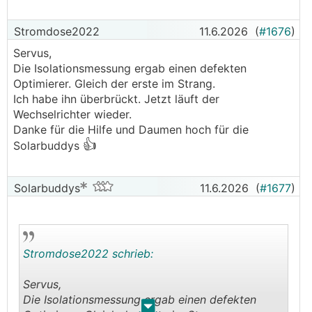
Dann seh ich ja ob der String in Ordnung ist oder
gar der Wechselrichter einen hat.
Stromdose2022
11.6.2026
(
#1676
)
20 Module sind es seit November. Davor waren
Servus,
es 16, davon waren 14 auf der Garage
Die Isolationsmessung ergab einen defekten
(Flachdach) und zwei aus Platzmangel an der
Optimierer. Gleich der erste im Strang.
Westwand.
Ich habe ihn überbrückt. Jetzt läuft der
Seit November sinds 20 , 14 garage und 6 (2alt +
Wechselrichter wieder.
4 neu) auf dem neuen Anbau davor.
Danke für die Hilfe und Daumen hoch für die
👍
Solarbuddys
Solarbuddys
11.6.2026
(
#1677
)
Stromdose2022 schrieb:
Servus,
Die Isolationsmessung ergab einen defekten
.
.