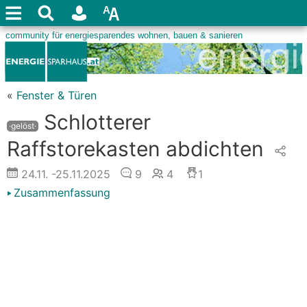
«
Fenster & Türen
Schlotterer
·gelöst·
Raffstorekasten abdichten
24.11.
-25.11.2025
9
4
1
Zusammenfassung