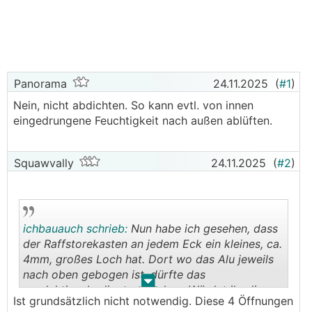
Panorama
24.11.2025
(
#1
)
Nein, nicht abdichten. So kann evtl. von innen
eingedrungene Feuchtigkeit nach außen ablüften.
Squawvally
24.11.2025
(
#2
)
ichbauauch schrieb:
Nun habe ich gesehen, dass
der Raffstorekasten an jedem Eck ein kleines, ca.
4mm, großes Loch hat. Dort wo das Alu jeweils
nach oben gebogen ist, dürfte das
.
.
produktionsbedingt entstehen. Würdet ihr dieses
Ist grundsätzlich nicht notwendig. Diese 4 Öffnungen
auch verschließen?