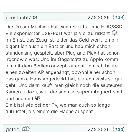
bzw Keller des Nächtens wär super
Brauchen kein PoE und Spielereien, VLAN wäre ev
christoph1703
27.5.2026
(
#43
)
ganz cool und ev amal ein VPN..
Die Dream Machine hat einen Slot für eine HDD/SSD.
Chinesische Produkte fallen weg, US muss auch ned
😅
Ein exponierter USB-Port wär ja viel zu riskant
unbedingt sein!
Im Ernst, das Zeug ist leider das Geld wert. Ich bin
eigentlich auch ein Bastler und hab mich schon
Hab ihr generelle Empfehlungen und/oder
stundenlang gespielt, aber Plug and Play hat schon
Produktempfehlungen?
irgendwie was. Und im Gegensatz zu Apple komm
ich mit dem Bedienkonzept zurecht. Ich hab heute
LG und danke
einen zweiten AP angehängt, obwohl einer schon
Wolfgang
das ganze Haus abgedeckt hat, einfach weils so gut
geht. Und dann kauft man gleich noch die sauteuren
Kameras dazu, weil die auch so super integriert sind,
💸
und und und
Ein bissl wie bei der PV, wo man auch so lange
aufrüstet, bis einem die Fläche ausgeht...
gdfde
27.5.2026
(
#44
)