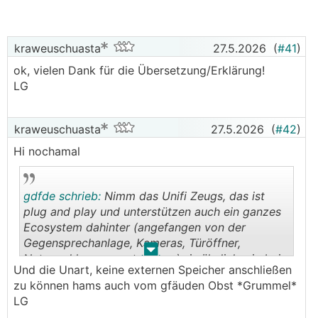
und die Spielzeuge (TV, Handy, Notebooks, Receiver
usw.) haben DHCP.
kraweuschuasta
27.5.2026
(
#41
)
Es hängt noch eine USB Platte am Router für 4
ok, vielen Dank für die Übersetzung/Erklärung!
Shares, Dokumente, Fotos, etc...
LG
Was ich jetzt will
am Besten MESH WLAN für EG, OG und ev Keller. im
kraweuschuasta
27.5.2026
(
#42
)
Keller kanns auch fix verkabelt bleiben, das wär ma
Hi nochamal
wurscht.
wenn möglich an WLAN(Strom?) Adapter, den ich
fallweise zum Pool mitnehmen kann, falls ma dort
gdfde schrieb:
Nimm das Unifi Zeugs, das ist
amal ein WLAN temporär wollen
plug and play und unterstützen auch ein ganzes
Ecosystem dahinter (angefangen von der
Es gehen keine großartigen Datenmengen drüber,
Gegensprechanlage, Kameras, Türöffner,
bei uns spielt keiner Exzessiv, hauptsächlich Internet
.
.
Netzwerkkomponenten usw.)...is ähnlich wie bei
browsing. TV streamt und das Kind im OG.
Und die Unart, keine externen Speicher anschließen
Apple, das funktioniert einfach.
zu können hams auch vom gfäuden Obst *Grummel*
Stromverbrauch sollte niedrig sein, wenn möglich.
LG
und ev ein Auto-PowerOff der MESH Station im OG