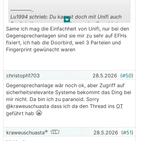
──────..
Lu1994 schrieb: Du kannst doch mit Unifi auch
.
.
Reolink Kameras verwenden, meine Doorbird
Same ich mag die Einfachheit von Unifi, nur bei den
speichert auch auf der UDM, man hat in den
Gegensprechanlagen sind sie mir zu sehr auf EFHs
Aufnahmen nur eben keine Ereignisse
fixiert, ich hab die Doorbird, weil 3 Parteien und
───────────────
Fingerprint gewünscht waren
Genau, aber das macht (für mich) schon den
Unterschied und ist der Grund, warum ich doch
mehr ausgegeben hab. Es arbeitet halt einfach
christoph1703
28.5.2026
(
#50
)
alles perfekt zusammen. Eine Reolink hab ich eh
Gegensprechanlage wär noch ok, aber Zugriff auf
eingebunden.
sicherheitsrelevante Systeme bekommt das Ding bei
mir nicht. Da bin ich zu paranoid. Sorry
@kraweuschuasta dass ich da den Thread ins
OT
😬
geführt hab
kraweuschuasta
28.5.2026
(
#51
)