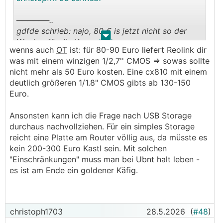
──────..
gdfde schrieb: najo, 80 € is jetzt nicht so der
.
.
Wucher für die Kamera.
wenns auch
OT
ist: für 80-90 Euro liefert Reolink dir
───────────────
was mit einem winzigen 1/2,7'' CMOS => sowas sollte
nicht mehr als 50 Euro kosten. Eine cx810 mit einem
Das ist netto für die billigste mit 2k Auflösung.
deutlich größeren 1/1.8" CMOS gibts ab 130-150
Die zeitgemäßen mit 4k beginnen bei knapp
Euro.
unter 200€ (brutto), da bekommt man zb von
Reolink schon was um 90€ und ab 105€ mit Pan
Ansonsten kann ich die Frage nach USB Storage
und Tilt. Die fangen bei UI ab 320€ an. Also ja,
durchaus nachvollziehen. Für ein simples Storage
die sind schon teuer. Ich sag aber nicht, dass sie
reicht eine Platte am Router völlig aus, da müsste es
es nicht wert sind. Hab sie ja selber auch gekauft
kein 200-300 Euro Kastl sein. Mit solchen
🙂
und bin happy damit
"Einschränkungen" muss man bei Ubnt halt leben -
es ist am Ende ein goldener Käfig.
christoph1703
28.5.2026
(
#48
)