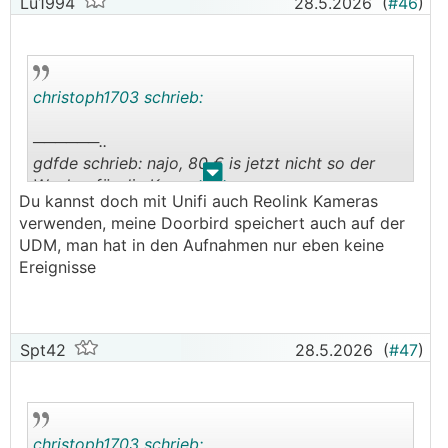
Lu1994
28.5.2026
(
#46
)
christoph1703 schrieb:
──────..
gdfde schrieb: najo, 80 € is jetzt nicht so der
.
.
Wucher für die Kamera.
Du kannst doch mit Unifi auch Reolink Kameras
───────────────
verwenden, meine Doorbird speichert auch auf der
UDM, man hat in den Aufnahmen nur eben keine
Das ist netto für die billigste mit 2k Auflösung.
Ereignisse
Die zeitgemäßen mit 4k beginnen bei knapp
unter 200€ (brutto), da bekommt man zb von
Reolink schon was um 90€ und ab 105€ mit Pan
und Tilt. Die fangen bei UI ab 320€ an. Also ja,
Spt42
28.5.2026
(
#47
)
die sind schon teuer. Ich sag aber nicht, dass sie
es nicht wert sind. Hab sie ja selber auch gekauft
🙂
und bin happy damit
christoph1703 schrieb: