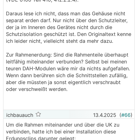
Die Frage hierzu wäre ja überhaupt welche
Schutzklasse die Module hier habe - bei
Daraus lese ich nicht, dass man das Gehäuse nicht
Schutzklasse II dürfte man diese ja gar nicht am
separat erden darf. Nur nicht über den Schutzleiter,
Potentialausgleich mit anschließen.
der ja im Inneren des Gerätes nicht durch die
Schutzisolation geschützt ist. Den Originaltext kenne
ich leider nicht, vielleicht steht da mehr dazu.
Zur Rahmenerdung: Sind die Rahmenteile überhaupt
leitfähig miteinander verbunden? Selbst bei meinen
teuren DAH-Modulen wäre mir da nichts aufgefallen.
Wenn dann berühren sich die Schnittstellen zufällig,
aber die müssten ja sonst eigentlich verschraubt
oder verschweißt werden.
ichbauauch
13.4.2025
(
#66
)
Um die Rahmen miteinander und über die UK zu
verbinden, hatte ich bei einer Installation diese
Erdungsclips darunter gelegt: