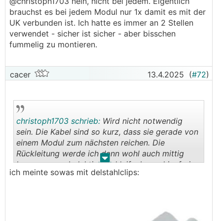
@christoph1703 nein, nicht bei jedem. Eigentlich
brauchst es bei jedem Modul nur 1x damit es mit der
UK verbunden ist. Ich hatte es immer an 2 Stellen
verwendet - sicher ist sicher - aber bisschen
fummelig zu montieren.
cacer
13.4.2025
(
#72
)
christoph1703 schrieb:
Wird nicht notwendig
sein. Die Kabel sind so kurz, dass sie gerade von
einem Modul zum nächsten reichen. Die
Rückleitung werde ich dann wohl auch mittig
.
.
legen, wegen Induktionsschleife. Immerhin, frei
ich meinte sowas mit delstahlclips:
hängend werden sie mir niemals am Dach
😅
schleifen