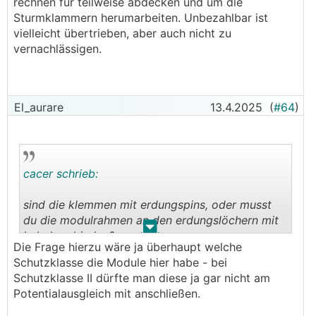
rechnen für teilweise abdecken und um die
Sturmklammern herumarbeiten. Unbezahlbar ist
vielleicht übertrieben, aber auch nicht zu
vernachlässigen.
El_aurare
13.4.2025
(
#64
)
cacer schrieb:
sind die klemmen mit erdungspins, oder musst
du die modulrahmen an den erdungslöchern mit
.
.
kabel verbinden?
Die Frage hierzu wäre ja überhaupt welche
na gut, ohne modulmontageanleitung gibts auch
Schutzklasse die Module hier habe - bei
vom hersteller keine zwingende rahmenerdung.
Schutzklasse II dürfte man diese ja gar nicht am
(eventuell ist das bei euch aber eh vorschrift?)
Potentialausgleich mit anschließen.