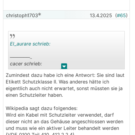
christoph1703
13.4.2025
(
#65
)
El_aurare schrieb:
──────..
cacer schrieb:
.
.
Zumindest dazu habe ich eine Antwort: Sie sind laut
sind die klemmen mit erdungspins, oder musst
Etikett Schutzklasse II. Was anderes hätte ich
du die modulrahmen an den erdungslöchern mit
eigentlich auch nicht erwartet, sonst müssten sie ja
kabel verbinden?
einen Schutzleiter haben.
na gut, ohne modulmontageanleitung gibts auch
vom hersteller keine zwingende rahmenerdung.
Wikipedia sagt dazu folgendes:
(eventuell ist das bei euch aber eh vorschrift?)
Wird ein Kabel mit Schutzleiter verwendet, darf
dieser nicht an das Gehäuse angeschlossen werden
───────────────
und muss wie ein aktiver Leiter behandelt werden
(VDE 0100 Teil 410, 412.2.2.4).