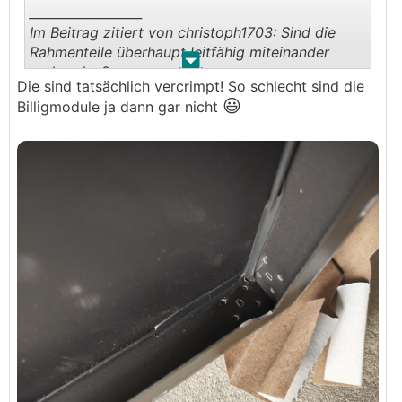
__________________
Im Beitrag zitiert von christoph1703: Sind die
Rahmenteile überhaupt leitfähig miteinander
.
.
verbunden?
Die sind tatsächlich vercrimpt! So schlecht sind die
gute frage!
😃
Billigmodule ja dann gar nicht
teilweise sind die verkrimpt (so wie angekörnt)
aber vielleicht sind viele rahmen nur verklebt.
weiß ich garnicht.
durch die oberflächenveredlung muss man ja die
annodisierung durchbrechen, um leitend zu
verbinden.