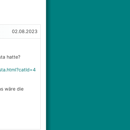
02.08.2023
ta hatte?
ta.html?catId=4
as wäre die