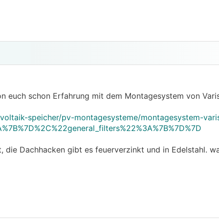
von euch schon Erfahrung mit dem Montagesystem von Varis
ovoltaik-speicher/pv-montagesysteme/montagesystem-varis
A%7B%7D%2C%22general_filters%22%3A%7B%7D%7D
, die Dachhacken gibt es feuerverzinkt und in Edelstahl. w