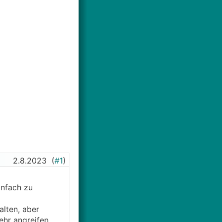
2.8.2023
(
#1
)
infach zu
alten, aber
ehr angreifen