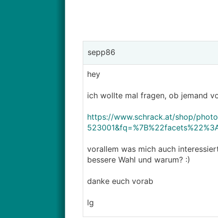
sepp86
hey
ich wollte mal fragen, ob jemand 
https://www.schrack.at/shop/phot
523001&fq=%7B%22facets%22%3
vorallem was mich auch interessiert
bessere Wahl und warum? :)
danke euch vorab
lg