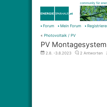
Forum
Mein Forum
Registriere
«
Photovoltaik / PV
PV Montagesystem 
2.8.
-3.8.2023
2
Antworten