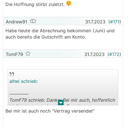
Die Hoffnung stirbt zuletzt.
Andrew91
31.7.2023
(
#171
)
Habe heute die Abrechnung bekommen (Juni) und
auch bereits die Gutschrift am Konto.
TomF79
31.7.2023
(
#172
)
alhei schrieb:
──────
TomF79 schrieb: Danke. Bei mir auch, hoffentlich
.
.
bleibt das so nach meiner Erweiterung
Bei mir ist auch noch "Vertrag versendet"
───────────────
Ich denke der Punkt ist, dass das Ticket der