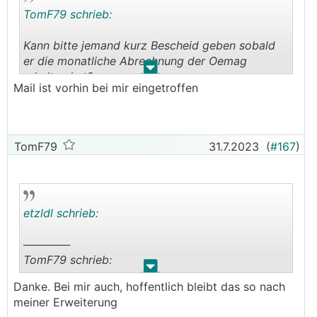
TomF79 schrieb:
Kann bitte jemand kurz Bescheid geben sobald
er die monatliche Abrechnung der Oemag
.
.
erhalten hat?
Mail ist vorhin bei mir eingetroffen
Sollte ja morgen oder spätestens Montag
kommen.
TomF79
31.7.2023
(
#167
)
etzldl schrieb:
──────
TomF79 schrieb:
.
.
Danke. Bei mir auch, hoffentlich bleibt das so nach
Kann bitte jemand kurz Bescheid geben sobald
meiner Erweiterung
er die monatliche Abrechnung der Oemag