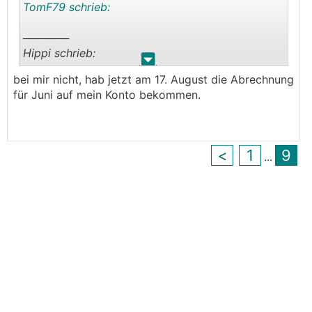
TomF79 schrieb:
──────
Hippi schrieb:
.
.
bei mir nicht, hab jetzt am 17. August die Abrechnung
hab meine für Mai am 13.Juli bekommen
für Juni auf mein Konto bekommen.
───────────────
Im Normalfall kommt diese immer am
Monatsende ~29.-31.
<
1
9
...