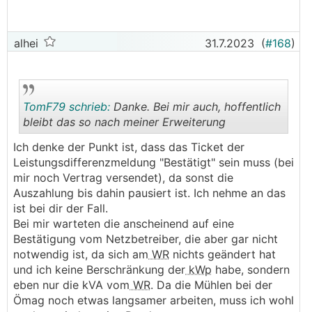
erhalten hat?
Sollte ja morgen oder spätestens Montag
kommen.
alhei
31.7.2023
(
#168
)
───────────────
Mail ist vorhin bei mir eingetroffen
TomF79 schrieb:
Danke. Bei mir auch, hoffentlich
bleibt das so nach meiner Erweiterung
Ich denke der Punkt ist, dass das Ticket der
.
.
Leistungsdifferenzmeldung "Bestätigt" sein muss (bei
mir noch Vertrag versendet), da sonst die
Auszahlung bis dahin pausiert ist. Ich nehme an das
ist bei dir der Fall.
Bei mir warteten die anscheinend auf eine
Bestätigung vom Netzbetreiber, die aber gar nicht
notwendig ist, da sich am
WR
nichts geändert hat
und ich keine Berschränkung der
kWp
habe, sondern
eben nur die kVA vom
WR
. Da die Mühlen bei der
Ömag noch etwas langsamer arbeiten, muss ich wohl