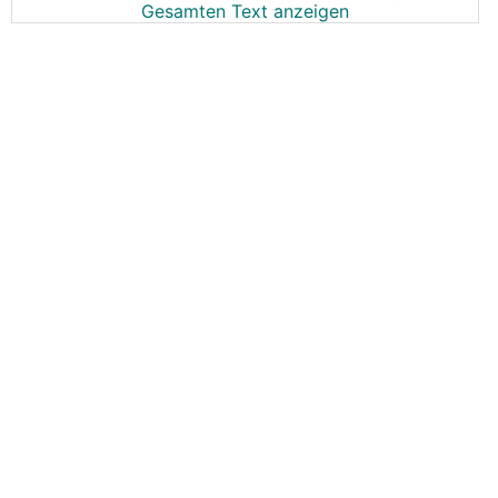
Gesamten Text anzeigen
was denkt ihr, wo wir schlussendlich landen?
Relevante Tage sollten wie folgt sein, oder hat wer
Einwände?:
22.6
23.6
26.6
27.6
28.6