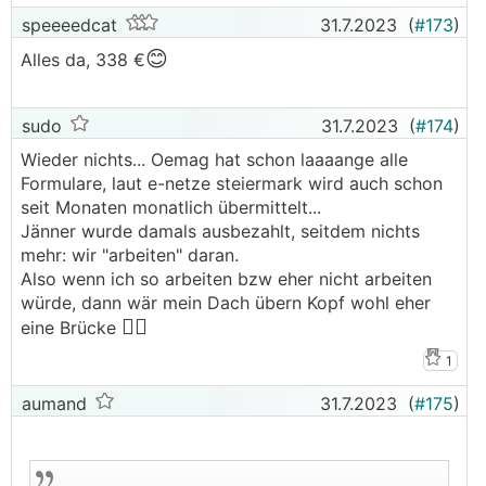
Leistungsdifferenzmeldung "Bestätigt" sein muss
speeeedcat
31.7.2023
(
#173
)
(bei mir noch Vertrag versendet), da sonst die
😊
Alles da, 338 €
Auszahlung bis dahin pausiert ist. Ich nehme an
das ist bei dir der Fall.
Bei mir warteten die anscheinend auf eine
sudo
31.7.2023
(
#174
)
Bestätigung vom Netzbetreiber, die aber gar
nicht notwendig ist, da sich am
WR
nichts
Wieder nichts... Oemag hat schon laaaange alle
geändert hat und ich keine Berschränkung der
Formulare, laut e-netze steiermark wird auch schon
kWp
habe, sondern eben nur die kVA vom
WR
.
seit Monaten monatlich übermittelt...
Da die Mühlen bei der Ömag noch etwas
Jänner wurde damals ausbezahlt, seitdem nichts
langsamer arbeiten, muss ich wohl noch
mehr: wir "arbeiten" daran.
zumindest eine Runde warten...
Also wenn ich so arbeiten bzw eher nicht arbeiten
würde, dann wär mein Dach übern Kopf wohl eher
🤦‍♂️
eine Brücke
1
aumand
31.7.2023
(
#175
)