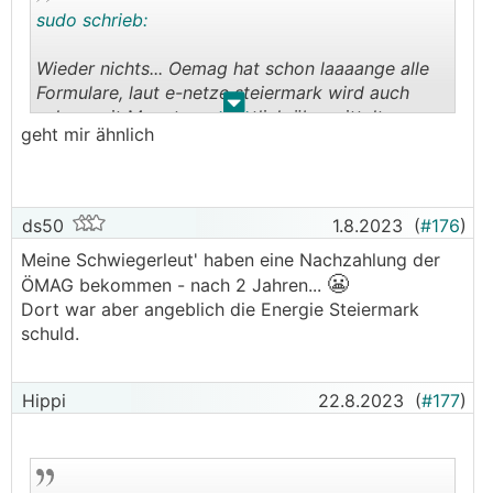
sudo schrieb:
Wieder nichts... Oemag hat schon laaaange alle
Formulare, laut e-netze steiermark wird auch
.
.
schon seit Monaten monatlich übermittelt...
geht mir ähnlich
Jänner wurde damals ausbezahlt, seitdem nichts
mehr: wir "arbeiten" daran.
Also wenn ich so arbeiten bzw eher nicht
arbeiten würde, dann wär mein Dach übern Kopf
ds50
1.8.2023
(
#176
)
🤦‍♂️
wohl eher eine Brücke
Meine Schwiegerleut' haben eine Nachzahlung der
😬
ÖMAG bekommen - nach 2 Jahren...
Dort war aber angeblich die Energie Steiermark
schuld.
Hippi
22.8.2023
(
#177
)