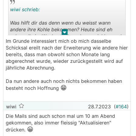
wiwi schrieb:
Was hilft dir das denn wenn du weisst wann
andere ihre Kohle bekommen? Heute sind eh
.
.
schon alle im Wochenende und unerreichbar und
Im Grunde interessiert mich ob mich dasselbe
🙂
Montag bist du selber schlauer.
Schicksal ereilt nach der Erweiterung wie andere hier
bereits, dass man obwohl schon Monate lang
Wie hört man von den Jungen immer: Chill mal
abgerechnet wurde, wieder zurückgestellt wird auf
deine Base.
jährliche Abrechnung.
Da nun andere auch noch nichts bekommen haben
😁
besteht noch Hoffnung
wiwi
28.7.2023
(
#164
)
Die Mails sind auch schon mal um 10 am Abend
gekommen, also immer fleissig "Aktualisieren"
😀
drücken.