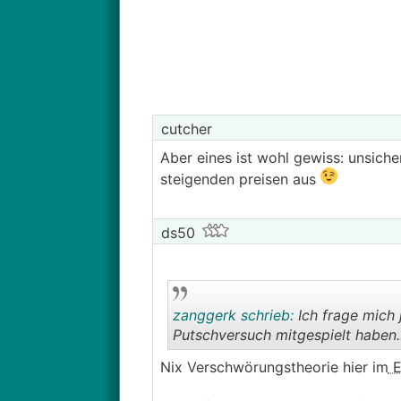
cutcher
was denkt ihr, wo wir schlussendlic
Aber eines ist wohl gewiss: unsiche
Relevante Tage sollten wie folgt se
steigenden preisen aus
22.6
23.6
26.6
ds50
27.6
28.6
zanggerk schrieb:
Ich frage mich 
Putschversuch mitgespielt haben..
Nix Verschwörungstheorie hier im
E