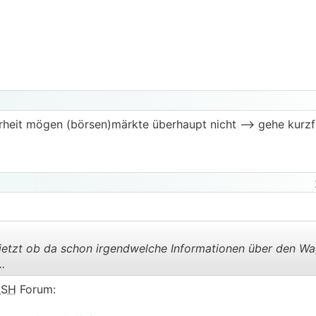
h landen?
rheit mögen (börsen)märkte überhaupt nicht --> gehe kurzfr
in, oder hat wer Einwände?:
jetzt ob da schon irgendwelche Informationen über den W
.
SH
Forum:
.
.