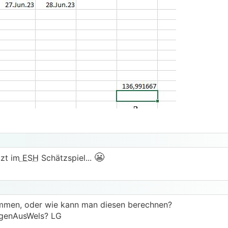
😬
tzt im
ESH
Schätzspiel...
ammen, oder wie kann man diesen berechnen?
uergenAusWels? LG