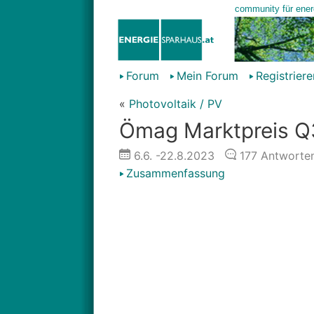
Forum
Mein Forum
Registriere
«
Photovoltaik / PV
Ömag Marktpreis Q3
6.6.
-22.8.2023
177
Antworte
Zusammenfassung