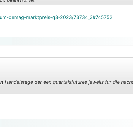
0x beantwortet
forum-oemag-marktpreis-q3-2023/73734_3#745752
.
.
en
Handelstage der eex quartalsfutures jeweils für die näch
.
.