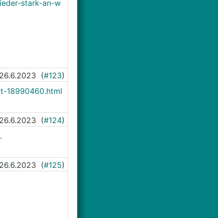
ieder-stark-an-w
26.6.2023
(
#123
)
nt-18990460.html
26.6.2023
(
#124
)
.
26.6.2023
(
#125
)