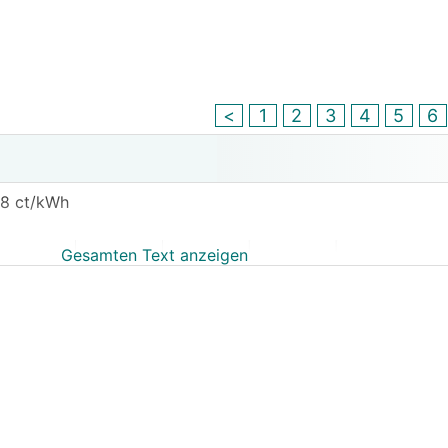
<
1
2
3
4
5
6
,8 ct/kWh
Gesamten Text anzeigen