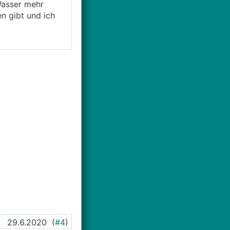
 Wasser mehr
n gibt und ich
29.6.2020
(
#4
)