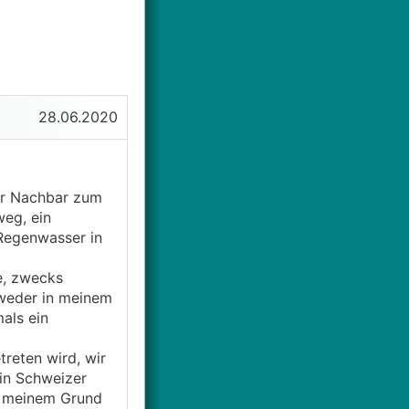
28.06.2020
der Nachbar zum
weg, ein
Regenwasser in
e, zwecks
 weder in meinem
als ein
reten wird, wir
in Schweizer
r meinem Grund