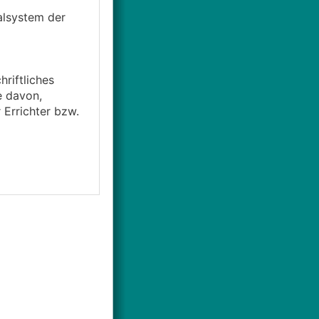
alsystem der
hriftliches
e davon,
 Errichter bzw.