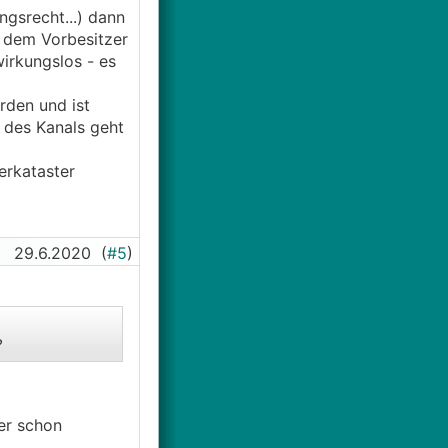
ngsrecht...) dann
t dem Vorbesitzer
irkungslos - es
rden und ist
 des Kanals geht
erkataster
29.6.2020
(
#5
)
?
mer schon