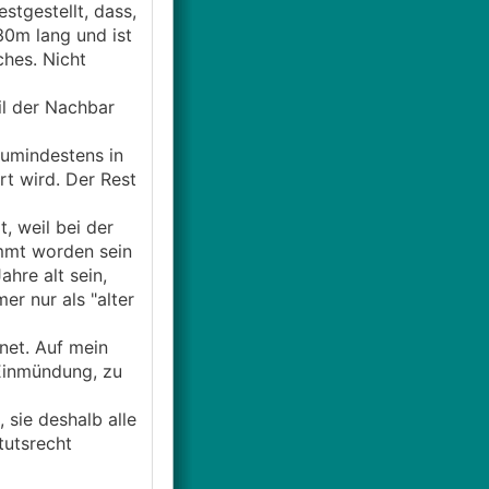
stgestellt, dass,
30m lang und ist
ches. Nicht
il der Nachbar
umindestens in
rt wird. Der Rest
, weil bei der
mmt worden sein
hre alt sein,
r nur als "alter
net. Auf mein
 Einmündung, zu
 sie deshalb alle
tutsrecht