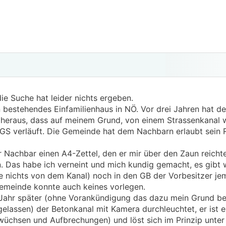
e Suche hat leider nichts ergeben.
n bestehendes Einfamilienhaus in NÖ. Vor drei Jahren hat 
 heraus, dass auf meinem Grund, von einem Strassenkanal 
GS verläuft. Die Gemeinde hat dem Nachbarn erlaubt sein 
 Nachbar einen A4-Zettel, den er mir über den Zaun reicht
n. Das habe ich verneint und mich kundig gemacht, es gibt
e nichts von dem Kanal) noch in den GB der Vorbesitzer jem
Gemeinde konnte auch keines vorlegen.
ahr später (ohne Vorankündigung das dazu mein Grund bet
assen) der Betonkanal mit Kamera durchleuchtet, er ist e
wüchsen und Aufbrechungen) und löst sich im Prinzip unte