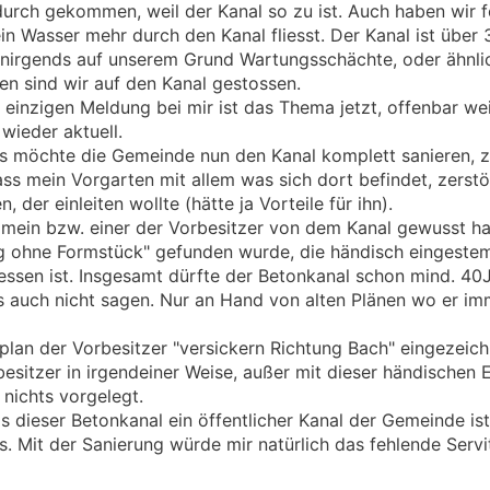
durch gekommen, weil der Kanal so zu ist. Auch haben wir fe
in Wasser mehr durch den Kanal fliesst. Der Kanal ist über 
bt nirgends auf unserem Grund Wartungsschächte, oder ähnli
n sind wir auf den Kanal gestossen.
einzigen Meldung bei mir ist das Thema jetzt, offenbar we
wieder aktuell.
s möchte die Gemeinde nun den Kanal komplett sanieren, z
ss mein Vorgarten mit allem was sich dort befindet, zerstö
 der einleiten wollte (hätte ja Vorteile für ihn).
ein bzw. einer der Vorbesitzer von dem Kanal gewusst hat
 ohne Formstück" gefunden wurde, die händisch eingeste
sessen ist. Insgesamt dürfte der Betonkanal schon mind. 40Ja
auch nicht sagen. Nur an Hand von alten Plänen wo er imme
lan der Vorbesitzer "versickern Richtung Bach" eingezeich
sitzer in irgendeiner Weise, außer mit dieser händischen
 nichts vorgelegt.
dieser Betonkanal ein öffentlicher Kanal der Gemeinde ist,
. Mit der Sanierung würde mir natürlich das fehlende Servi