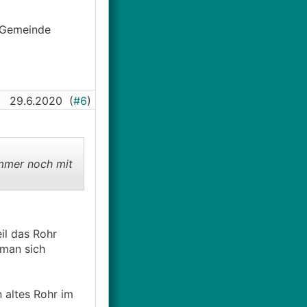
r Gemeinde
29.6.2020
(
#6
)
immer noch mit
il das Rohr
 man sich
 altes Rohr im