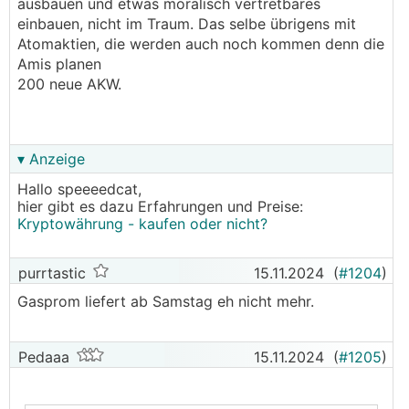
ausbauen und etwas moralisch vertretbares
einbauen, nicht im Traum. Das selbe übrigens mit
Weil es DU nicht ändern kannst, was die big
Atomaktien, die werden auch noch kommen denn die
Player im Hintergrund machen ... und ich auch
Amis planen
nicht.
200 neue AKW.
Aber besser bei beim Run dabei sein als der
Moral folgend sagen BTC ist bähhhh.
Alles andere ist purer Idealismus. Wer sagt denn,
dass die Welt vor die Hunde geht? Hast du dazu
▾ Anzeige
valide Quellen?
Hallo speeeedcat,
hier gibt es dazu Erfahrungen und Preise:
Wo mein moralischer Kompass tatsächlich njet
Kryptowährung - kaufen oder nicht?
gesagt hat, war bei Rheinmetall. Ich habe
*gewusst*, dass der Aktienkurs bei Kriegsbeginn
ausbrechen wird. Und hab' um da Geld Linde-
purrtastic
15.11.2024
(
#1204
)
Gas gekauft anstatt Rheinmetall.
Gasprom liefert ab Samstag eh nicht mehr.
Ja, viele Prozent liegengelassen. Aber direkt in
Rüstung wollte und will ich nie investieren.
Pedaaa
15.11.2024
(
#1205
)