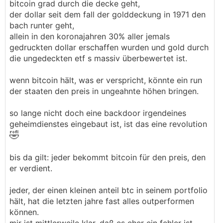
bitcoin grad durch die decke geht,
der dollar seit dem fall der golddeckung in 1971 den
sollte die usa wirklich ne strategische reserve
bach runter geht,
aufbauen oder gar das gold in btc tauschen zur
allein in den koronajahren 30% aller jemals
entschuldung... den run kann sich dann keiner
gedruckten dollar erschaffen wurden und gold durch
mehr vorstellen...
die ungedeckten etf s massiv überbewertet ist.
nur unsere spezis hier reden sich immer noch ein,
wenn bitcoin hält, was er verspricht, könnte ein run
krypto wäre böse und wir brauchen den digitalen
der staaten den preis in ungeahnte höhen bringen.
😌
euro...
───────────────
so lange nicht doch eine backdoor irgendeines
geheimdienstes eingebaut ist, ist das eine revolution
Ich hab keine Bitcoins und kenn mich damit auch
🤣
nicht sonderlich aus, deshalb klingt die Frage
vielleicht auch etwas naiv, aber - welcher Vorteil
bis da gilt: jeder bekommt bitcoin für den preis, den
ergibt sich für die USA als Staat in einer Bitcoin-
er verdient.
Reserve anstatt einer Gold-Reserve? Sichert das
eine globale Position gegenüber anderen
jeder, der einen kleinen anteil btc in seinem portfolio
Ländern?
hält, hat die letzten jahre fast alles outperformen
Gold kann ich mir noch herleiten - darauf hat
können.
man sich irgendwann geeinigt. Aber für eine