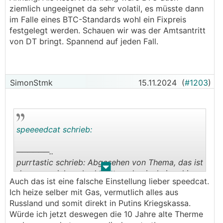
vielleicht auch etwas naiv, aber - welcher Vorteil
ziemlich ungeeignet da sehr volatil, es müsste dann
ergibt sich für die USA als Staat in einer Bitcoin-
im Falle eines BTC-Standards wohl ein Fixpreis
Reserve anstatt einer Gold-Reserve? Sichert das
festgelegt werden. Schauen wir was der Amtsantritt
eine globale Position gegenüber anderen
von DT bringt. Spannend auf jeden Fall.
Ländern?
Gold kann ich mir noch herleiten - darauf hat
man sich irgendwann geeinigt. Aber für eine
strategische Reserve müsste Bitcoin doch von
SimonStmk
15.11.2024
(
#1203
)
allen anderen Ländern (bzw zumindest von den
großen) ebenso als Leitreserve anerkannt sein?
Ernst gemeinte Frage.
speeeedcat schrieb:
──────..
purrtastic schrieb: Abgesehen von Thema, das ist
.
.
das was mich so bedrückt, und nein, keiner hier
Auch das ist eine falsche Einstellung lieber speedcat.
kann irgendwas dafür und es ist ja eh egal, was
Ich heize selber mit Gas, vermutlich alles aus
Össis da machen, aber die Welt geht vor die
Russland und somit direkt in Putins Kriegskassa.
Hunde und es wird über höhere Kurse gejubelt..
Würde ich jetzt deswegen die 10 Jahre alte Therme
───────────────