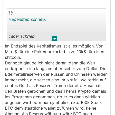
Hedensted schrieb:
──────..
cacer schrieb:
.
.
Im Endspiel des Kapitalismus ist alles möglich. Von 1
sollte die usa wirklich ne strategische reserve
Mio. $ für eine Pokemonkarte bis zu 10k$ für einen
aufbauen oder gar das gold in btc tauschen zur
shitcoin.
entschuldung... den run kann sich dann keiner
Dennoch glaube ich nicht daran, denn die Welt
mehr vorstellen...
entkoppelt sich langsam aber sicher vom Dollar. Die
Edelmetallreserven der Russen und Chinesen werden
nur unsere spezis hier reden sich immer noch ein,
immer mehr, die setzen also im Notfall weiterhin auf
krypto wäre böse und wir brauchen den digitalen
echtes Geld als Reserve. Trump der alte Hase hat
😌
euro...
den Braten gerochen und das Thema Krypto damals
───────────────
ins Programm genommen, ob er es dann wirklich
angehen wird oder nur symbolisch zb. 100k Stück
Ich hab keine Bitcoins und kenn mich damit auch
BTC dem staatliche wallet zuführen wird, keine
nicht sonderlich aus, deshalb klingt die Frage
Ahnung. Als Reservewährung wäre BTC auch