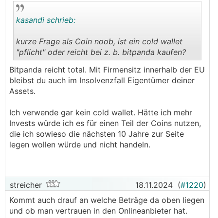
gestellt.
───────────────
kasandi schrieb:
Gold ist nicht überbewertet sondern genau
kurze Frage als Coin noob, ist ein cold wallet
anders rum. Es ist echtes Geld seit mind. 5000
"pflicht" oder reicht bei z. b. bitpanda kaufen?
.
.
Jahren. Sollte tatsächlich ein staatlicher run auf
Bitpanda reicht total. Mit Firmensitz innerhalb der EU
den btc beginnen, allen voran China, dann hätten
bleibst du auch im Insolvenzfall Eigentümer deiner
die Amis die nächste Supermacht wirtschaftlich
Assets.
gedemütigt. Nein, mach dir da keine Hoffnungen,
die Chinesen wissen weshalb sie ins Gold gehen.
Ich verwende gar kein cold wallet. Hätte ich mehr
ps: ich hätte aber trotzdem nichts gegen einen
Invests würde ich es für einen Teil der Coins nutzen,
Bitcoinpreis von 1 Mio.€, soll mir nur recht sein.
die ich sowieso die nächsten 10 Jahre zur Seite
legen wollen würde und nicht handeln.
streicher
18.11.2024
(
#1220
)
Kommt auch drauf an welche Beträge da oben liegen
und ob man vertrauen in den Onlineanbieter hat.