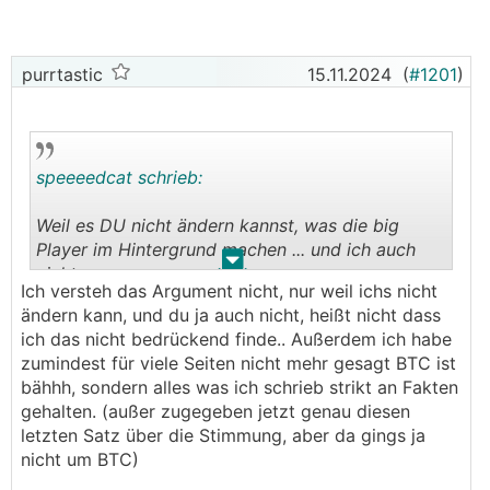
purrtastic
15.11.2024
(
#1201
)
speeeedcat schrieb:
Weil es DU nicht ändern kannst, was die big
Player im Hintergrund machen ... und ich auch
.
.
nicht.
Ich versteh das Argument nicht, nur weil ichs nicht
Aber besser bei beim Run dabei sein als der
ändern kann, und du ja auch nicht, heißt nicht dass
Moral folgend sagen BTC ist bähhhh.
ich das nicht bedrückend finde.. Außerdem ich habe
Alles andere ist purer Idealismus. Wer sagt denn,
zumindest für viele Seiten nicht mehr gesagt BTC ist
dass die Welt vor die Hunde geht? Hast du dazu
bähhh, sondern alles was ich schrieb strikt an Fakten
valide Quellen?
gehalten. (außer zugegeben jetzt genau diesen
letzten Satz über die Stimmung, aber da gings ja
nicht um BTC)