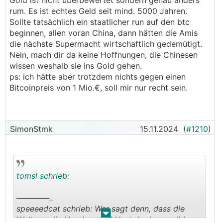
Gold ist nicht überbewertet sondern genau anders
──────..
rum. Es ist echtes Geld seit mind. 5000 Jahren.
Hedensted schrieb:
Sollte tatsächlich ein staatlicher run auf den btc
beginnen, allen voran China, dann hätten die Amis
──────..
die nächste Supermacht wirtschaftlich gedemütigt.
cacer schrieb:
Nein, mach dir da keine Hoffnungen, die Chinesen
wissen weshalb sie ins Gold gehen.
sollte die usa wirklich ne strategische reserve
ps: ich hätte aber trotzdem nichts gegen einen
aufbauen oder gar das gold in btc tauschen zur
Bitcoinpreis von 1 Mio.€, soll mir nur recht sein.
entschuldung... den run kann sich dann keiner
mehr vorstellen...
nur unsere spezis hier reden sich immer noch ein,
SimonStmk
15.11.2024
(
#1210
)
krypto wäre böse und wir brauchen den digitalen
😌
euro...
───────────────
tomsl schrieb:
Ich hab keine Bitcoins und kenn mich damit auch
nicht sonderlich aus, deshalb klingt die Frage
──────..
vielleicht auch etwas naiv, aber - welcher Vorteil
speeeedcat schrieb: Wer sagt denn, dass die
ergibt sich für die USA als Staat in einer Bitcoin-
.
.
Welt vor die Hunde geht? Hast du dazu valide
Reserve anstatt einer Gold-Reserve? Sichert das