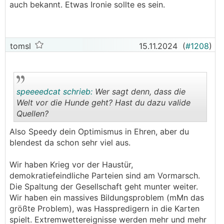
auch bekannt. Etwas Ironie sollte es sein.
ungeeignet da sehr volatil, es müsste dann im
ab SA nicht mehr aus Russland:
Falle eines BTC-Standards wohl ein Fixpreis
festgelegt werden. Schauen wir was der
Amtsantritt von DT bringt. Spannend auf jeden
tomsl
15.11.2024
(
#1208
)
Fall.
speeeedcat schrieb:
Wer sagt denn, dass die
Welt vor die Hunde geht? Hast du dazu valide
Quellen?
.
.
Also Speedy dein Optimismus in Ehren, aber du
blendest da schon sehr viel aus.
Wir haben Krieg vor der Haustür,
demokratiefeindliche Parteien sind am Vormarsch.
Die Spaltung der Gesellschaft geht munter weiter.
Wir haben ein massives Bildungsproblem (mMn das
größte Problem), was Hasspredigern in die Karten
spielt. Extremwettereignisse werden mehr und mehr