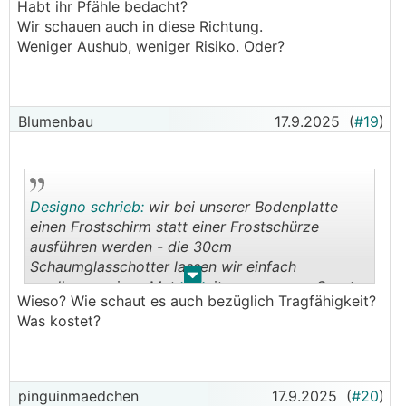
.
.
Habt ihr Pfähle bedacht?
Wir schauen auch in diese Richtung.
Weniger Aushub, weniger Risiko. Oder?
Blumenbau
17.9.2025
(
#19
)
Designo schrieb:
wir bei unserer Bodenplatte
einen Frostschirm statt einer Frostschürze
ausführen werden - die 30cm
Schaumglasschotter lassen wir einfach
.
.
rundherum einen Meter weiter rausragen. Spart
Wieso? Wie schaut es auch bezüglich Tragfähigkeit?
auch ein bissl was zur Frostschürze und ich kann
Was kostet?
dann meine Konstruktion für die Sockelbelüftung
des Hauses direkt auf den Frostschirm stellen.
pinguinmaedchen
17.9.2025
(
#20
)