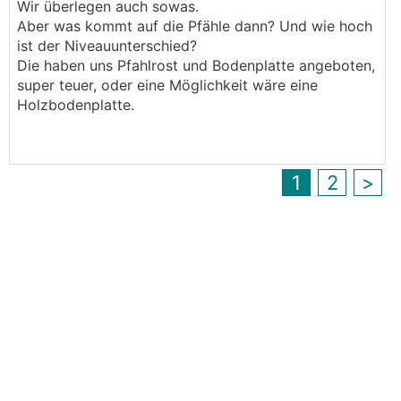
Wir überlegen auch sowas.
Markierung (war ein Raster von ca. 1,5m Abstand
Aber was kommt auf die Pfähle dann? Und wie hoch
bei 60cm Durchmesser des Bohrlochs) wurde bis
ist der Niveauunterschied?
auf festen Untergrung gebohrt und noch am
Die haben uns Pfahlrost und Bodenplatte angeboten,
selben Tag wurden sie betoniert - 14m3 Beton.
super teuer, oder eine Möglichkeit wäre eine
Also kann es sehr empfehlen und wir wären mit
Holzbodenplatte.
Streifenfundamenten deutlich teurer gekommen.
:)
1
2
>