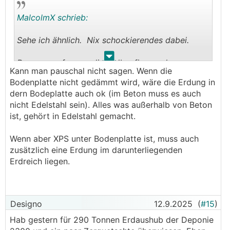
MalcolmX schrieb:
Sehe ich ähnlich. Nix schockierendes dabei.
.
.
Pass nur auf, wenn die Erdbaufirma schon
Kann man pauschal nicht sagen. Wenn die
Rollschotter einbringt, denn die Erdung gehört
Bodenplatte nicht gedämmt wird, wäre die Erdung in
unter den Rollschotter und zwar in Niro. Besprich
dern Bodeplatte auch ok (im Beton muss es auch
das.
nicht Edelstahl sein). Alles was außerhalb von Beton
ist, gehört in Edelstahl gemacht.
Wenn aber XPS unter Bodenplatte ist, muss auch
zusätzlich eine Erdung im darunterliegenden
Erdreich liegen.
Designo
12.9.2025
(
#15
)
Hab gestern für 290 Tonnen Erdaushub der Deponie