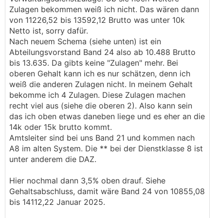
Verein, ein Gehalt zusammen von über 10k
Zulagen bekommen weiß ich nicht. Das wären dann
───────────────
von 11226,52 bis 13592,12 Brutto was unter 10k
───────────────
Netto ist, sorry dafür.
Nach neuem Schema (siehe unten) ist ein
"Einer mit Studium in A verdient da noch ne ganz
Abteilungsvorstand Band 24 also ab 10.488 Brutto
andere Hausnummer, oder dann der
bis 13.635. Da gibts keine "Zulagen" mehr. Bei
Dienststellenleiter, der Amtsleiter oder der
oberen Gehalt kann ich es nur schätzen, denn ich
Abteilungsvorstand. Also da kommst dann schon
weiß die anderen Zulagen nicht. In meinem Gehalt
über die 10k Netto."
bekomme ich 4 Zulagen. Diese Zulagen machen
Dieser Passus von Massy ist mmn massyvst
recht viel aus (siehe die oberen 2). Also kann sein
übertrieben, und da schreibt er von einer Person.
das ich oben etwas daneben liege und es eher an die
14k oder 15k brutto kommt.
Amtsleiter sind bei uns Band 21 und kommen nach
A8 im alten System. Die ** bei der Dienstklasse 8 ist
unter anderem die DAZ.
Hier nochmal dann 3,5% oben drauf. Siehe
Gehaltsabschluss, damit wäre Band 24 von 10855,08
bis 14112,22 Januar 2025.