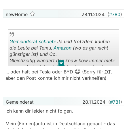
newHome
28.11.2024
(
#780
)
Gemeinderat schrieb:
Ja und trotzdem kaufen
die Leute bei Temu,
Amazon
(wo es gar nicht
günstiger ist) und Co.
Gleichzeitig wandert das know how immer mehr
.
.
ab - und die sinkenden Geburten werden dann
😉
... oder halt bei Tesla oder BYD
(Sorry für
OT
,
auch in einigen Jahren durchschlagen.
aber den Post konnte ich mir nicht verkneifen)
Gemeinderat
28.11.2024
(
#781
)
Ich kann dir leider nicht folgen.
Mein (Firmen)auto ist in Deutschland gebaut - das