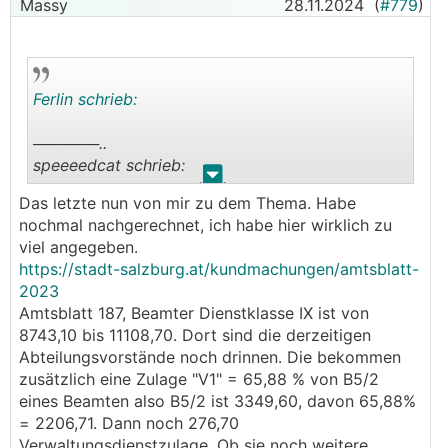
Massy
28.11.2024
(
#779
)
Ferlin schrieb:
──────..
speeeedcat schrieb:
.
.
Das letzte nun von mir zu dem Thema. Habe
──────..
nochmal nachgerechnet, ich habe hier wirklich zu
mkurzmann schrieb: Aber ich finde die Zahlen
viel angegeben.
von Massy auch etwas unglaubwürdig...
https://stadt-salzburg.at/kundmachungen/amtsblatt-
Entweder findet hier eine große Übertreibung
2023
statt oder Massy verwechselt brutto mit netto.
Amtsblatt 187, Beamter Dienstklasse IX ist von
───────────────
8743,10 bis 11108,70. Dort sind die derzeitigen
Abteilungsvorstände noch drinnen. Die bekommen
Das glaube ich nicht, Er spricht von 2 Personen:
zusätzlich eine Zulage "V1" = 65,88 % von B5/2
eines Beamten also B5/2 ist 3349,60, davon 65,88%
──────..
= 2206,71. Dann noch 276,70
Massy schrieb: Meine Frau is auch beim gleichen
Verwaltungsdienstzulage. Ob sie noch weitere