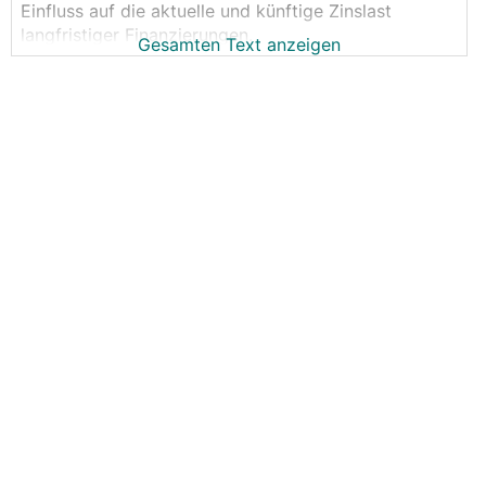
Einfluss auf die aktuelle und künftige Zinslast
langfristiger Finanzierungen.
Gesamten Text anzeigen
Dieser Thread beschäftigt sich mit dem Thema rund
um die Entwicklung von Wirtschaft, Inflation, Geld-
bzw. Kapitalmarktzinsen und der individuellen Wahl
der geeigneten Verzinsungsart für das neue oder
auch bestehende, eigene Finanzierungsprojekt.
Ein reger Austausch ist wünschenswert –
idealerweise weitestgehend im Sinne der Sache.