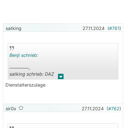
satking
27.11.2024
(
#761
)
Benji schrieb:
──────..
satking schrieb: DAZ
.
.
───────────────
Dienstalterszulage
helpts me: WTF ist DAZ?
sir0x
27.11.2024
(
#762
)