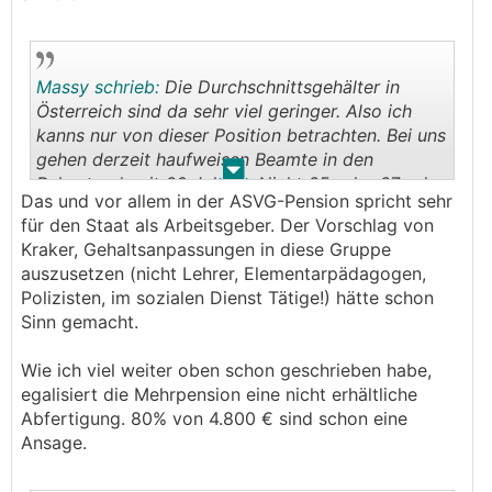
Massy schrieb:
Die Durchschnittsgehälter in
Österreich sind da sehr viel geringer. Also ich
kanns nur von dieser Position betrachten. Bei uns
gehen derzeit haufweisen Beamte in den
.
.
Ruhestand, mit 60 Jahren. Nicht 65 oder 67 oder
Das und vor allem in der ASVG-Pension spricht sehr
70. Die gehen fit in den Ruhestand und verdienen
für den Staat als Arbeitsgeber. Der Vorschlag von
dann in der Pension wohl so 3,5k - 4k netto mit
Kraker, Gehaltsanpassungen in diese Gruppe
Matura ohne Studium. Würde mir das wer jetzt
auszusetzen (nicht Lehrer, Elementarpädagogen,
bieten, wäre ich sofort in Pension. Meine Frau is
Polizisten, im sozialen Dienst Tätige!) hätte schon
auch beim gleichen Verein, ein Gehalt zusammen
Sinn gemacht.
von über 10k dann ist schon sehr gut, ich
persönlich lebe sehr sparsam. Aber ich finds
Wie ich viel weiter oben schon geschrieben habe,
auch cool das es Leute gibt die richtig
egalisiert die Mehrpension eine nicht erhältliche
erfolgreich sind, sich was aufbauen und da voll
Abfertigung. 80% von 4.800 € sind schon eine
reinarbeiten. Jedem das seine, man lebt nur 1x.
Ansage.
Ich wills so gechillt haben wie nur geht ohne
😁
irgendwelche Sorgen