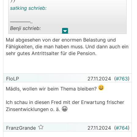
satking schrieb:
──────..
Benji schrieb:
.
.
Mal abgesehen von der enormen Belastung und
Hatten wir hier nicht vor Jahren (?) einen
Fähigkeiten, die man haben muss. Und dann auch ein
Fluglotsen der immens viel verdient hatte?
sehr gutes Antrittsalter für die Pension.
───────────────
Habs irgendwo mal erwähnt - der Sohn meiner
Nachbarn ist Fluglotse.
FloLP
27.11.2024
(
#763
)
Gehalt kann ich mich nicht mehr genau erinnern,
Mädls, wollen wir beim Thema bleiben?
weiss nur mehr dass das relativ hoch war. Auch
die Arbeitszeiten ganz gut, nur relativ wenig
Ich schau in diesen Fred mit der Erwartung frischer
flexibel mit Schichtplänen und Urlaub im Sommer
😀
nicht so ganz einfach weil high season.
Zinsentwicklungen o. ä.
Das waren so die Schlagworte an die ich mich
erinnere.
FranzGrande
27.11.2024
(
#764
)