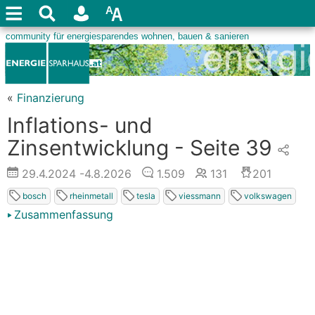
«
Finanzierung
Inflations- und
Zinsentwicklung - Seite 39
29.4.2024
-4.8.2026
1.509
131
201
bosch
rheinmetall
tesla
viessmann
volkswagen
Zusammenfassung