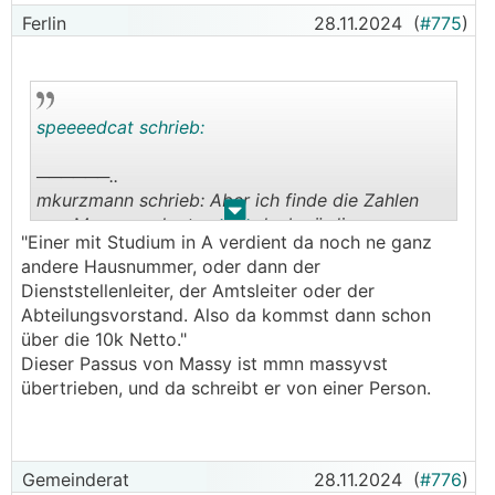
Ferlin
28.11.2024
(
#775
)
speeeedcat schrieb:
──────..
mkurzmann schrieb: Aber ich finde die Zahlen
.
.
von Massy auch etwas unglaubwürdig...
"Einer mit Studium in A verdient da noch ne ganz
Entweder findet hier eine große Übertreibung
andere Hausnummer, oder dann der
statt oder Massy verwechselt brutto mit netto.
Dienststellenleiter, der Amtsleiter oder der
───────────────
Abteilungsvorstand. Also da kommst dann schon
über die 10k Netto."
Das glaube ich nicht, Er spricht von 2 Personen:
Dieser Passus von Massy ist mmn massyvst
übertrieben, und da schreibt er von einer Person.
──────..
Massy schrieb: Meine Frau is auch beim gleichen
Verein, ein Gehalt zusammen von über 10k
───────────────
Gemeinderat
28.11.2024
(
#776
)