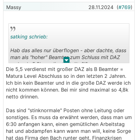
Massy
28.11.2024
(
#769
)
satking schrieb:
Hab das alles nur überflogen - aber dachte, dass
man als "hoher" Beamter zum Schluss mit DAZ
.
.
mehr als 5,5k verdienen sollte?!?
Die 5,5 verdienst mit großer DAZ als B Beamter =
Matura Level Abschluss so in den letzten 2 Jahren.
Was ich mache/verdiene, tut hier doch überhaupt
Ich bin kein Beamter und in die große DAZ werde ich
nix zur Sache.
nicht kommen können. Bei mir sind maximal so 4,8k
netto drinnen.
Das sind "stinknormale" Posten ohne Leitung oder
sonstiges. Es muss da erwähnt werden, dass man um
6:30 anfangen kann, einen gemütlichen Arbeitstag
hat und abdampfen kann wann man will, keine Sorge
hat das Firma den Bach runter geht, Finanzkrisen