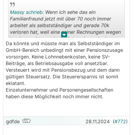
Massy schrieb:
Wenn ich sehe das ein
Familienfreund jetzt mit über 70 noch immer
arbeitet als selbstständiger und gerade 70k
verloren hat, weil eine seiner Rechnungen wegen
.
.
Insolvenz eines anderes Unternehmen in der
Da könnte und müsste man als Selbstständiger im
Schwebe hängt und er keinen Nachfolger für
GmbH-Bereich unbedingt mit einer Pensionszusage
seine Firma hat, dann ist das schon sehr
vorsorgen. Keine Lohnnebenkosten, keine SV-
bezeichnend.
Beiträge, als Betriebsausgabe voll ansetzbar.
Versteuert wird mit Pensionsbezug und dem dann
gültigen Steuersatz. Die Steuerersparnis ist somit
eklatant.
Einzelunternehmer und Personengesellschaften
haben diese Möglichkeit noch immer nicht.
gdfde
28.11.2024
(
#772
)