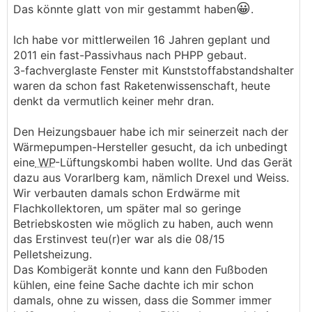
😀
Das könnte glatt von mir gestammt haben
.
schon auf 10–15 Jahre gerechnet auszahlt
Ich habe vor mittlerweilen 16 Jahren geplant und
2011 ein fast-Passivhaus nach PHPP gebaut.
3-fachverglaste Fenster mit Kunststoffabstandshalter
waren da schon fast Raketenwissenschaft, heute
denkt da vermutlich keiner mehr dran.
Den Heizungsbauer habe ich mir seinerzeit nach der
Wärmepumpen-Hersteller gesucht, da ich unbedingt
eine
WP
-Lüftungskombi haben wollte. Und das Gerät
dazu aus Vorarlberg kam, nämlich Drexel und Weiss.
Wir verbauten damals schon Erdwärme mit
Flachkollektoren, um später mal so geringe
Betriebskosten wie möglich zu haben, auch wenn
das Erstinvest teu(r)er war als die 08/15
Pelletsheizung.
Das Kombigerät konnte und kann den Fußboden
kühlen, eine feine Sache dachte ich mir schon
damals, ohne zu wissen, dass die Sommer immer