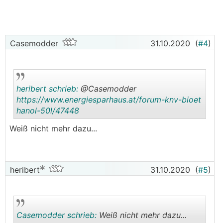
Casemodder
31.10.2020
(
#4
)
heribert schrieb:
@Casemodder
https://www.energiesparhaus.at/forum-knv-bioet
hanol-50l/47448
.
.
Weiß nicht mehr dazu...
heribert
31.10.2020
(
#5
)
Casemodder schrieb:
Weiß nicht mehr dazu...