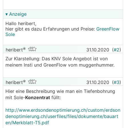
▾ Anzeige
Hallo heribert,
hier gibt es dazu Erfahrungen und Preise:
GreenFlow
Sole
heribert
31.10.2020
(
#2
)
Zur Klarstellung: Das KNV Sole Angebot ist von
meinem Insti und GreenFlow vom muggenhummer.
heribert
31.10.2020
(
#3
)
Hier eine Beschreibung wie man ein Tiefenbohrung
mit Sole-
Konzentrat
füllt:
http://www.erdsondenoptimierung.ch/custom/erdson
denoptimierung.ch/userfiles/files/dokumente/bauart
en/Merkblatt-T5.pdf