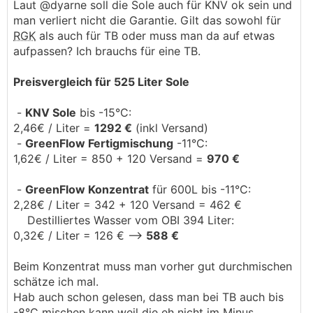
Laut @dyarne soll die Sole auch für KNV ok sein und
man verliert nicht die Garantie. Gilt das sowohl für
RGK
als auch für TB oder muss man da auf etwas
aufpassen? Ich brauchs für eine TB.
Preisvergleich für 525 Liter Sole
-
KNV Sole
bis -15°C:
2,46€ / Liter =
1292 €
(inkl Versand)
-
GreenFlow Fertigmischung
-11°C:
1,62€ / Liter = 850 + 120 Versand =
970 €
-
GreenFlow Konzentrat
für 600L bis -11°C:
2,28€ / Liter = 342 + 120 Versand = 462 €
Destilliertes Wasser vom OBI 394 Liter:
0,32€ / Liter = 126 € -->
588 €
Beim Konzentrat muss man vorher gut durchmischen
schätze ich mal.
Hab auch schon gelesen, dass man bei TB auch bis
-8°C mischen kann weil die eh nicht im Minus