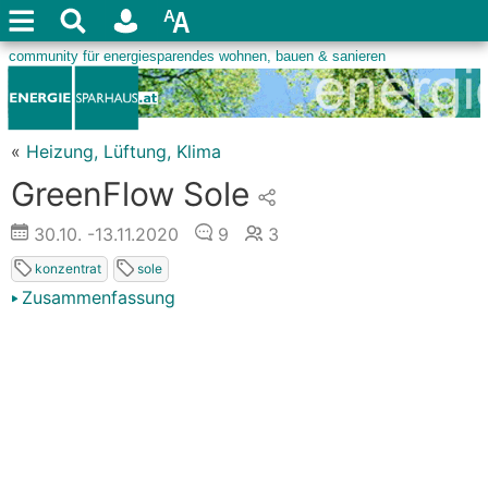
«
Heizung, Lüftung, Klima
GreenFlow Sole
30.10.
-13.11.2020
9
3
konzentrat
sole
Zusammenfassung