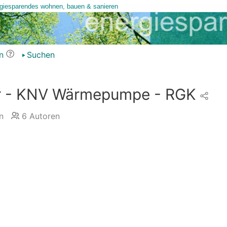
n
Suchen
 - KNV Wärmepumpe - RGK
n
6
Autoren