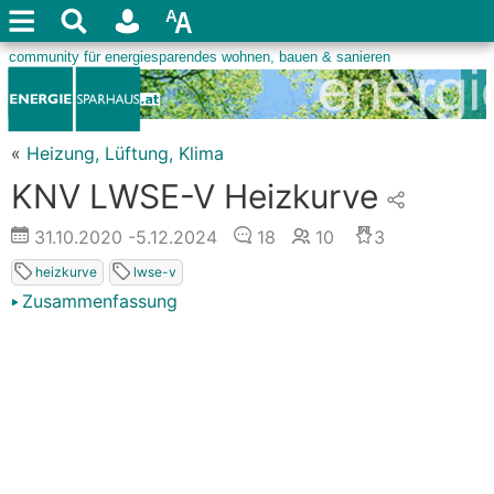
«
Heizung, Lüftung, Klima
KNV LWSE-V Heizkurve
31.10.2020
-5.12.2024
18
10
3
heizkurve
lwse-v
Zusammenfassung