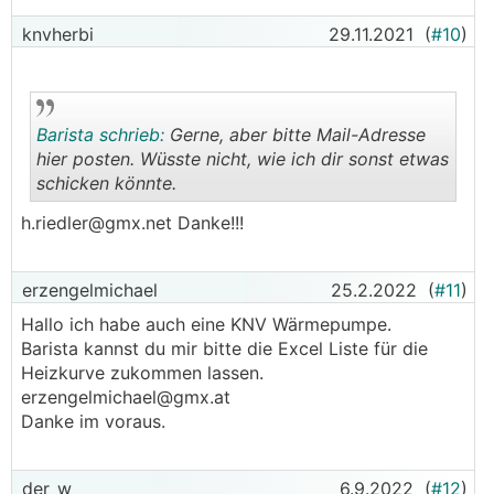
knvherbi
29.11.2021
(
#10
)
Barista schrieb:
Gerne, aber bitte Mail-Adresse
hier posten. Wüsste nicht, wie ich dir sonst etwas
schicken könnte.
.
.
h.riedler@gmx.net Danke!!!
erzengelmichael
25.2.2022
(
#11
)
Hallo ich habe auch eine KNV Wärmepumpe.
Barista kannst du mir bitte die Excel Liste für die
Heizkurve zukommen lassen.
erzengelmichael@gmx.at
Danke im voraus.
der_w
6.9.2022
(
#12
)