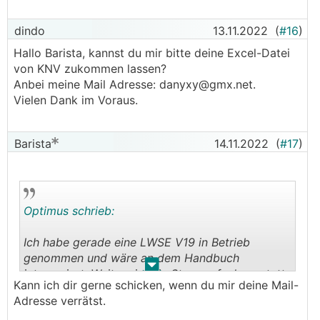
dindo
13.11.2022
(
#16
)
Hallo Barista, kannst du mir bitte deine Excel-Datei
von KNV zukommen lassen?
Anbei meine Mail Adresse: danyxy@gmx.net.
Vielen Dank im Voraus.
Barista
14.11.2022
(
#17
)
Optimus schrieb:
Ich habe gerade eine LWSE V19 in Betrieb
genommen und wäre an dem Handbuch
.
.
interessiert. Weiters ist die Stromaufnahme statt
Kann ich dir gerne schicken, wenn du mir deine Mail-
der 4,5 kW bei mehr als 5.5 kW. Kann es sein
Adresse verrätst.
dass der Heizstab dauernd aktiviert ist?