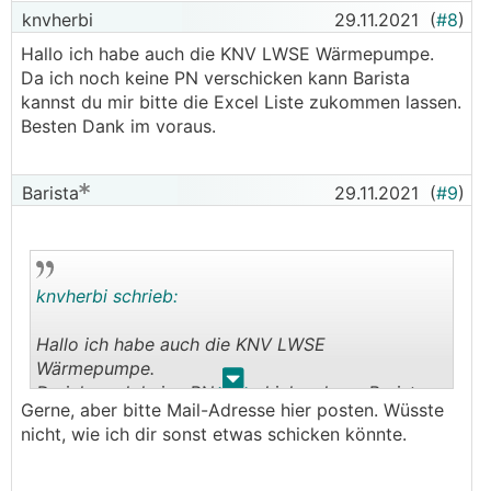
knvherbi
29.11.2021
(
#8
)
Hallo ich habe auch die KNV LWSE Wärmepumpe.
Da ich noch keine PN verschicken kann Barista
kannst du mir bitte die Excel Liste zukommen lassen.
Besten Dank im voraus.
Barista
29.11.2021
(
#9
)
knvherbi schrieb:
Hallo ich habe auch die KNV LWSE
Wärmepumpe.
.
.
Da ich noch keine PN verschicken kann Barista
Gerne, aber bitte Mail-Adresse hier posten. Wüsste
kannst du mir bitte die Excel Liste zukommen
nicht, wie ich dir sonst etwas schicken könnte.
lassen. Besten Dank im voraus.