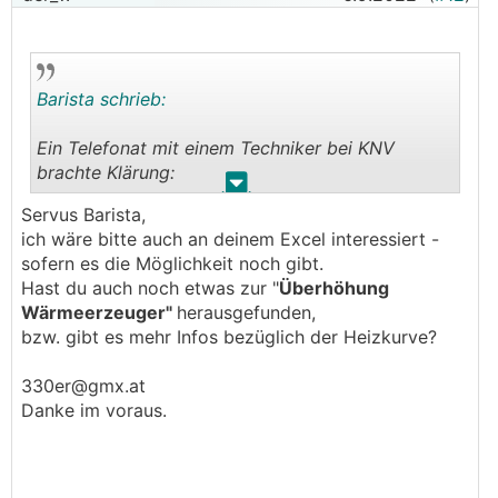
Barista schrieb:
Ein Telefonat mit einem Techniker bei KNV
brachte Klärung:
.
.
Servus Barista,
Die Überhöhung der Heizkurve in % bezieht sich
ich wäre bitte auch an deinem Excel interessiert -
auf die Vorlauftemperatur bei 0°C (VT in
sofern es die Möglichkeit noch gibt.
°C=100%).
Hast du auch noch etwas zur "
Überhöhung
Wärmeerzeuger"
herausgefunden,
Beispiel:
bzw. gibt es mehr Infos bezüglich der Heizkurve?
Vorlauftemperatur bei 0°C
AT
beträgt ohne
Überhöhung 30°C und "Überhöhung der
330er@gmx.at
Heizkurve %" ist "10" > überhöhte
Danke im voraus.
Vorlauftemperatur beträgt 33°C.
Der daraus resultierende Knick ist immer bei 0°C.