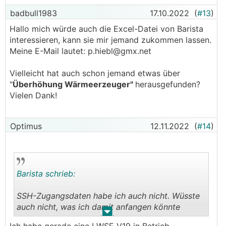
Die sich aus den Wertepaaren
badbull1983
17.10.2022
(
#13
)
Auslegungstemperatur/Auslegungspunkt und
Hallo mich würde auch die Excel-Datei von Barista
Fixpunkt bei 20°C/20°C ergebenden Punkte der
interessieren, kann sie mir jemand zukommen lassen.
Heizkurve bleiben davon unberührt.
Meine E-Mail lautet: p.hiebl@gmx.net
Ich habe diese Informationen in eine Excel-Datei
Vielleicht hat auch schon jemand etwas über
verpackt mit der man 2 unterschiedliche
"
Überhöhung Wärmeerzeuger"
herausgefunden?
Heizkurven (z.B. alt/neu) vergleichen und in
Vielen Dank!
einem Diagramm darstellen kann. Gebe die Datei
gerne weiter. Bei Interesse bitte PN schicken.
Optimus
12.11.2022
(
#14
)
Barista schrieb:
SSH-Zugangsdaten habe ich auch nicht. Wüsste
auch nicht, was ich damit anfangen könnte
.
.