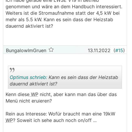
Ich habe gerade eine LWSE V19 in Betrieb
Das Installateurhandbuch habe ich im Internet
genommen und wäre an dem Handbuch interessiert.
gefunden. Ist mit "V50" gekennzeichnet und
Weiters ist die Stromaufnahme statt der 4,5 kW bei
dürfte schon älter sein. Die bei der
mehr als 5.5 kW. Kann es sein dass der Heizstab
Inbetriebnahme ausgehändigte Hardcopy des
dauernd aktiviert ist?
Benutzerhandbuches (ist ein Teil des
Instalateurhandbuches) ist aber aus der selben
Version. Dürfte sich also nichts geändert haben.
BungalowImGruen
13.11.2022
(
#15
)
Die Logs sehe ich mir öfter an, um das Verhalten
der
WP
besser zu verstehen.
Die Möglichkeit für die Fernwartung möchte ich
Optimus schrieb:
Kann es sein dass der Heizstab
bei mir auch einrichten, damit KNV da aus der
dauernd aktiviert ist?
Ferne besseren Support geben kann (hatte aber
bis jetzt noch zu wenig Zeit dafür).
Kenn diese
WP
nicht, aber kann man das über das
.
.
Menü nicht eruieren?
Rein aus Interesse: Wofür braucht man eine 19kW
WP
? Soweit ich sehe auch noch on/off ...