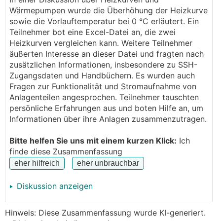
der Heizkurve und blicke (bei dieser
WP
) nicht ganz
Wärmepumpen wurde die Überhöhung der Heizkurve
durch. Die Beschreibung dazu ist im Handbuch (für
sowie die Vorlauftemperatur bei 0 °C erläutert. Ein
Installateure!) eher mager:
Teilnehmer bot eine Excel-Datei an, die zwei
Heizkurven vergleichen kann. Weitere Teilnehmer
äußerten Interesse an dieser Datei und fragten nach
zusätzlichen Informationen, insbesondere zu SSH-
Zugangsdaten und Handbüchern. Es wurden auch
Fragen zur Funktionalität und Stromaufnahme von
Anlagenteilen angesprochen. Teilnehmer tauschten
persönliche Erfahrungen aus und boten Hilfe an, um
Informationen über ihre Anlagen zusammenzutragen.
Bitte helfen Sie uns mit einem kurzen Klick:
Ich
finde diese Zusammenfassung
Diskussion anzeigen
Hinweis: Diese Zusammenfassung wurde KI-generiert.