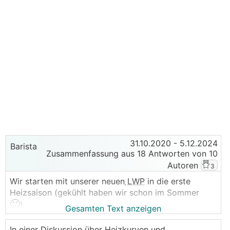
31.10.2020
- 5.12.2024
Barista
Zusammenfassung aus 18 Antworten von 10
Autoren
3
Wir starten mit unserer neuen
LWP
in die erste
Heizsaison (gekühlt haben wir schon im Sommer
🙂
).
Gesamten Text anzeigen
Ich beschäftige mich nun schon seit einiger Zeit mit
In einer Diskussion über Heizkurven und