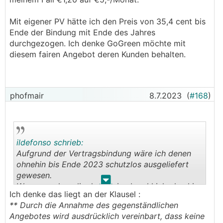
Rahmenbedingungen freilich keine Kunst ist).
an sie gebunden bin?
Das erscheint mir absolut unlogisch.
Mit eigener PV hätte ich den Preis von 35,4 cent bis
Hab ich irgendwas übersehen? Warum tun die
Ende der Bindung mit Ende des Jahres
das?
PS: Im Mai hatte ich kein Umstiegsangebot
durchgezogen. Ich denke GoGreen möchte mit
erhalten wie manche andere hier.
diesem fairen Angebot deren Kunden behalten.
Aufgrund der Vertragsbindung wäre ich denen
ohnehin bis Ende 2023 schutzlos ausgeliefert
gewesen.
Warum senken die den Preis obwohl ich ohnehin
phofmair
8.7.2023
(
#168
)
an sie gebunden bin?
Das erscheint mir absolut unlogisch.
PS: Im Mai hatte ich kein Umstiegsangebot
ildefonso schrieb:
erhalten wie manche andere hier.
Aufgrund der Vertragsbindung wäre ich denen
ohnehin bis Ende 2023 schutzlos ausgeliefert
gewesen.
.
.
Warum senken die den Preis obwohl ich ohnehin
Ich denke das liegt an der Klausel :
an sie gebunden bin?
** Durch die Annahme des gegenständlichen
Das erscheint mir absolut unlogisch.
Angebotes wird ausdrücklich vereinbart, dass keine