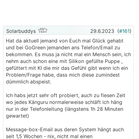
wollen (Gutscheinaussendung von go green), bzw.
Neukunden ködern wollen? Bis vor kurzem hatte go
green gar keine Neukunden aufgenommen
Grundsätzlich betreffen PV-Betreiber die hohen
Solarbuddys
29.6.2023
(
#161
)
Strompreise ja nicht so schlimm, trotzdem will man
Hat da aktuell jemand von Euch mal Glück gehabt
ja nicht ......, immerhin ist's wie bei diesen miesen
und bei GoGreen jemanden ans Telefon/Email zu
Novembertagen nicht so einfach autark zu sein wie
bekommen. Es muss ja nicht mal ein Mensch sein, ich
im Sommer.
nehm auch schon eine mit Silikon gefüllte Puppe ,
gefüttert mit KI die mir das Gefühl gibt wenn ich ein
aktuelle Angebote
Problem/Frage habe, dass mich diese zumindest
============
dümmlich abspeist.
Verbund:
49,20 /kWh brutto, €3,59 Grundpreis/Mon,
keine Preisgarantie, 14-täglich kündbar,
Ich habs jetzt sehr oft probiert, auch zu fiesen Zeit
EVN:
54,2580 /kWh brutto, €3,504 Grundpreis/Mon,
wo jedes Känguru normalerweise schläft ich häng
Optima Flex Natur, 12 Monate Preisgarantie,
nur in der Telefonleitung (längstens 1h 28 Minuten
bindungsfrei
gewartet)
bitte um Vorschläge
Message-box-Email aus deren System hängt auch
seit 1,5 Wochen - nix, nicht mal einen