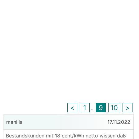
<
1
9
10
>
...
manilla
17.11.2022
Bestandskunden mit 18 cent/kWh netto wissen daß