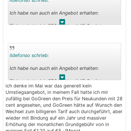
ildefonso schrieb:
Ich habe nun auch ein Angebot erhalten:
.
.
Bislang hatte ich 37,8 Cent, mit 15 Gratistagen
und Vertragsbindung mit 31.12.2023
Jetzt wird mit angeboten: 29,4 Cent mit
(zusätzlichen?) 60 Gratistagen.
ildefonso schrieb:
Vertagsbindung ändert sich scheinbar nicht
(der Preis wird außerdem bis Ende 2024
Ich habe nun auch ein Angebot erhalten:
garantiert ... was unter den momentanen
Rahmenbedingungen freilich keine Kunst ist).
.
.
Bislang hatte ich 37,8 Cent, mit 15 Gratistagen
ich denke im Mai war das generell kein
und Vertragsbindung mit 31.12.2023
Hab ich irgendwas übersehen? Warum tun die
Umstiegsangebot, in meinem Fall hatte ich mir
das?
zufällig bei GoGreen den Preis für Neukunden mit 28
Jetzt wird mit angeboten: 29,4 Cent mit
cent angesehen, und GoGreen hätte auf Wunsch den
(zusätzlichen?) 60 Gratistagen.
Aufgrund der Vertragsbindung wäre ich denen
Wechsel zum billigeren Tarif auch durchgeführt, aber
Vertagsbindung ändert sich scheinbar nicht
ohnehin bis Ende 2023 schutzlos ausgeliefert
wieder mit Bindung auf ein Jahr und massiver
(der Preis wird außerdem bis Ende 2024
gewesen.
Erhöhung der monatlichen Grundgebühr von in
garantiert ... was unter den momentanen
Warum senken die den Preis obwohl ich ohnehin
meinem Fall €1,20 auf €5,-/Monat.