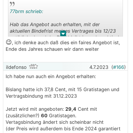
77brm schrieb:
Hab das Angebot auch erhalten, mit der
aktuellen Bindefrist meines Vertrages bis 12/23
.
.
natürlich ok und der Rest bleibt ja auch praktisch
😉
, ich denke auch daß dies ein faires Angebot ist,
ident. Ich würd mal sagen, gut das ich nicht
Ende des Jahres schauen wir dann weiter
direkt umgestiegen bin im Mai wo ich auf
Anfrage einen Umstieg durchführen hätte können
zu den neuen (teureren) Grundbedingungen.
ildefonso
4.7.2023
(
#166
)
Ich habe nun auch ein Angebot erhalten:
Bislang hatte ich 37,8 Cent, mit 15 Gratistagen und
Vertragsbindung mit 31.12.2023
Jetzt wird mit angeboten:
29,4
Cent mit
(zusätzlichen?)
60
Gratistagen.
Vertagsbindung ändert sich scheinbar nicht
(der Preis wird außerdem bis Ende 2024 garantiert