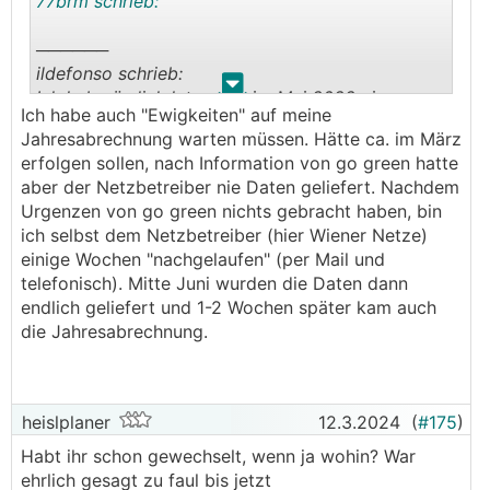
77brm schrieb:
──────
ildefonso schrieb:
.
.
Ich hab nämlich letzmalig im Mai 2022 eine
Ich habe auch "Ewigkeiten" auf meine
bekommen. Seit dem keine mehr.
Jahresabrechnung warten müssen. Hätte ca. im März
───────────────
erfolgen sollen, nach Information von go green hatte
aber der Netzbetreiber nie Daten geliefert. Nachdem
Bei mir auch das selbe, ich vermute die lassen
Urgenzen von go green nichts gebracht haben, bin
sich einfach Zeit da zuviel Guthaben.
ich selbst dem Netzbetreiber (hier Wiener Netze)
einige Wochen "nachgelaufen" (per Mail und
telefonisch). Mitte Juni wurden die Daten dann
endlich geliefert und 1-2 Wochen später kam auch
die Jahresabrechnung.
heislplaner
12.3.2024
(
#175
)
Habt ihr schon gewechselt, wenn ja wohin? War
ehrlich gesagt zu faul bis jetzt