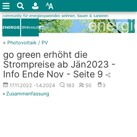
«
Photovoltaik / PV
go green erhöht die
Strompreise ab Jän2023 -
Info Ende Nov - Seite 9
17.11.2022
-1.4.2024
183
50
3
Zusammenfassung