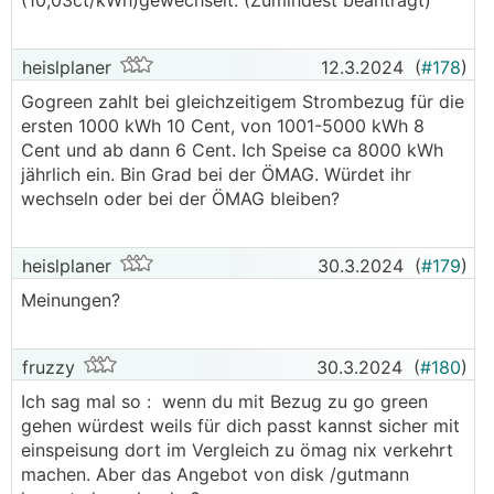
(10,03ct/kWh)gewechselt. (Zumindest beantragt)
heislplaner
12.3.2024
(
#178
)
Gogreen zahlt bei gleichzeitigem Strombezug für die
ersten 1000 kWh 10 Cent, von 1001-5000 kWh 8
Cent und ab dann 6 Cent. Ich Speise ca 8000 kWh
jährlich ein. Bin Grad bei der ÖMAG. Würdet ihr
wechseln oder bei der ÖMAG bleiben?
heislplaner
30.3.2024
(
#179
)
Meinungen?
fruzzy
30.3.2024
(
#180
)
Ich sag mal so : wenn du mit Bezug zu go green
gehen würdest weils für dich passt kannst sicher mit
einspeisung dort im Vergleich zu ömag nix verkehrt
machen. Aber das Angebot von disk /gutmann