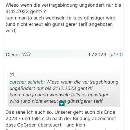
Aufgrund der Vertragsbindung wäre ich denen
Wieso wenn die vertragsbindung ungeöndert nur bis
ohnehin bis Ende 2023 schutzlos ausgeliefert
31.12.2023 geht?!?
gewesen.
kann man ja auch wechseln falls es günstiger wird
Warum senken die den Preis obwohl ich ohnehin
(und nicht erneut ein günstigerer tarif angeboten
an sie gebunden bin?
wird)
Das erscheint mir absolut unlogisch.
───────────────
Ich denke das liegt an der Klausel :
Cleudi
9.7.2023
(
#170
)
** Durch die Annahme des gegenständlichen
Angebotes wird ausdrücklich vereinbart, dass
keine Energiepreisanpassung per 01.01.2024 und
01.07.2024 (wie in den AGB grundsätzlich
cutcher schrieb:
Wieso wenn die vertragsbindung
vorgesehen) erfolgt.
ungeöndert nur bis 31.12.2023 geht?!?
kann man ja auch wechseln falls es günstiger
Wenn der Strompreis im Jahr 2024 unter den hier
wird (und nicht erneut ein günstigerer tarif
vereinbarten Vertrag fällt, was nicht
.
.
angeboten wird)
unwahrscheinlich ist, dann zahlt man ein ganzes
Das sehe ich auch so. Unserer geht auch bis Ende
Jahr lang mehr.
2023 - und falls sich nach der Bindung abzeichnet
dass GoGreen überteuert - und kein