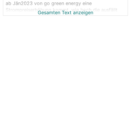
ab Jän2023 von go green energy eine
Strompreiserhöhung kommt, wie hoch die ausfällt
Gesamten Text anzeigen
😟
wird erst Ende Nov bekanntgegeben.
Deren Hompage zeigt für Neukunden aktuell 50,40
Cent/kWh brutto mit Preisgarantie bis 31.12.2023 +
€5,-/Monat Grundpauschale bei 12-monatiger
Vertragsbindung.
Vor wenigen Tagen spuckte
durchblicker.at
noch 76
😳
cent/kWh für go green Strom aus.
- Wie hoch wird go green energy wohl die Preise für
Bestandskunden erhöhen?
- heute ist ein Gutschein mit € 25,- von go green
eingetrudelt???
- ist jetzt wieder Anbieterwechsel angesagt oder
gibt's für Niederösterreich keine besseren
Alternativen?
- kann es sein daß Stromanbieter jetzt gegen
Jahreswechsel doch lieber
keine
Kunden verlieren